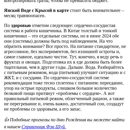
контролировать траты, чтобы не превысить бюджет.
Янской Воде с Крысой в карте
стоит быть внимательнее –
месяц травмоопасен.
По
здоровью
отметим следующее: сердечно-сосудистая
система и работа кишечника. В Китае толстый и тонкий
кишечники – это отдельные системы, но в июне 2024 обе
они (системы) должны быть под наблюдением. На что
обратить внимание? Все просто. На питание стандартное, не
агрессивное, без экспериментов, без излишней остроты и,
самое главное, идеально чистое. Тут, конечно, я веду речь о
фруктах и овощах. Подготовка их к еде должна быть более
тщательная, чем в другие годы. Дальше. Вода. Разбирайтесь
с питьевым режимом, вода (питьевая) улучшит ситуацию и с
ЖКТ, и с сосудами. По сердечно-сосудистой системе
рекомендация тоже тесно сплетена с питанием: переедание,
упор на острые продукты, слишком большое количество
белковой пищи притянут «проблемы с сердцем». А вот
правильный питьевой режим, облегченный рацион, а также
не перегревание и, очень важно, достаточный сон, создадут
не проблемы со здоровьем, а его запас.
👍 Подобные прогнозы по дню Рождения вы можете найти
в нашем
Справочник Фэн Шуй.