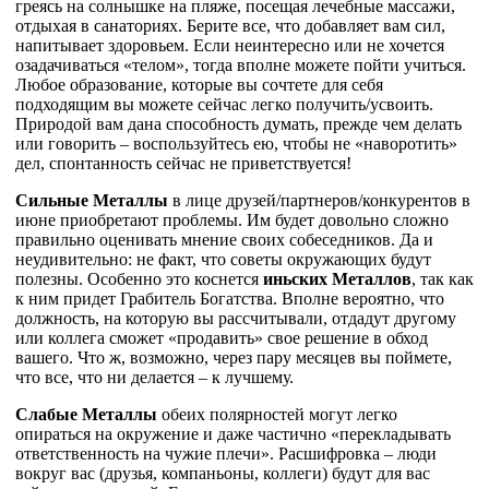
греясь на солнышке на пляже, посещая лечебные массажи,
отдыхая в санаториях. Берите все, что добавляет вам сил,
напитывает здоровьем. Если неинтересно или не хочется
озадачиваться «телом», тогда вполне можете пойти учиться.
Любое образование, которые вы сочтете для себя
подходящим вы можете сейчас легко получить/усвоить.
Природой вам дана способность думать, прежде чем делать
или говорить – воспользуйтесь ею, чтобы не «наворотить»
дел, спонтанность сейчас не приветствуется!
Сильные Металлы
в лице друзей/партнеров/конкурентов в
июне приобретают проблемы. Им будет довольно сложно
правильно оценивать мнение своих собеседников. Да и
неудивительно: не факт, что советы окружающих будут
полезны. Особенно это коснется
иньских Металлов
, так как
к ним придет Грабитель Богатства. Вполне вероятно, что
должность, на которую вы рассчитывали, отдадут другому
или коллега сможет «продавить» свое решение в обход
вашего. Что ж, возможно, через пару месяцев вы поймете,
что все, что ни делается – к лучшему.
Слабые Металлы
обеих полярностей могут легко
опираться на окружение и даже частично «перекладывать
ответственность на чужие плечи». Расшифровка – люди
вокруг вас (друзья, компаньоны, коллеги) будут для вас