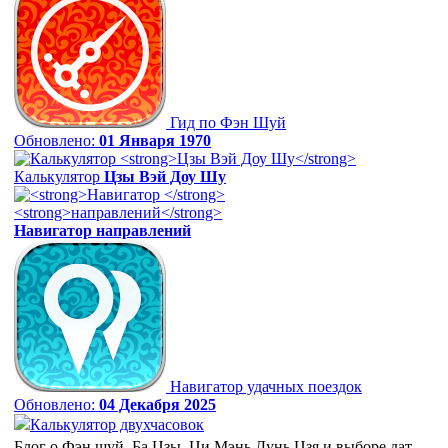
Гид по Фэн Шуй
Обновлено:
01 Января 1970
Калькулятор
Цзы Вэй Доу Шу
Навигатор
направлений
Навигатор удачных поездок
Обновлено:
04 Декабря 2025
Калькулятор двухчасовок
Блог о Фэн шуй, Ба Цзы, Ци Мэнь Дунь Цзя и выборе дат