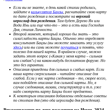
Если вы не знаете, в день какой стихии родились,
зайдите в
калькулятор Бацзы
, расчитайте свою карту
по дате рождения и посмотрите на
верхний
иероглиф дня рождения
. Там будет Дерево Ян или
Вода Инь или еще что-то – это и есть ваш Господин
Дня, стихия Личности.
Второй момент, который хорошо бы знать – это
сила/слабость карты Бацзы. Обычно это определяет
консультант Бацзы (вы можете заказать эту услугу
здесь
) или вы сами можете
поучиться
и понять, что
полезно для вашей карты. В крайнем случае, можно
задать этот вопрос («Какая у меня карта – сильная
или слабая?») на каком-нибудь бесплатном форуме. Но
это без гарантии.
Описания приведены для сильных и слабых карт. Если
ваша карта сверхсильная – читайте описание для
слабой. Если у вас карта следования – то, скорее всего,
вам подойдет описание для сильной карты. Но, в
случае следования, визави, спецструктур и т.п. уже
надо смотреть карту Бацзы более предметно.
К некоторым описаниям добавлены отдельные советы
по столпам дня (это оба иероглифа дня рождения).
Рекомендации по дню рождения на Июнь 2024