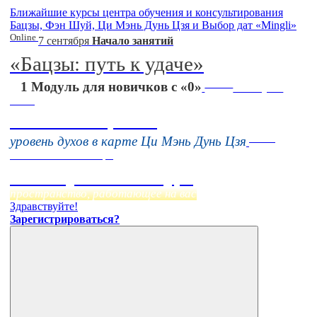
Ближайшие курсы центра обучения и консультирования
Бацзы, Фэн Шуй, Ци Мэнь Дунь Цзя и Выбор дат «Mingli»
Online
7 сентября
Начало занятий
«Бацзы: путь к удаче»
Online
1 Модуль для новичков с «0»
16 августа
11:00
Тонкие настройки
Online
уровень духов в карте Ци Мэнь Дунь Цзя
Начало:
23 Сентября
Фэн Шуй онлайн-курс
пространство, работающее на вас
Здравствуйте!
Зарегистрироваться?