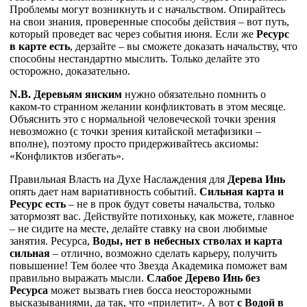
Проблемы могут возникнуть и с начальством. Опирайтесь
на свои знания, проверенные способы действия – вот путь,
который проведет вас через события июня. Если же
Ресурс
в карте есть
, дерзайте – вы сможете доказать начальству, что
способны нестандартно мыслить. Только делайте это
осторожно, доказательно.
N.B. Деревьям янским
нужно обязательно помнить о
каком-то странном желании конфликтовать в этом месяце.
Объяснить это с нормальной человеческой точки зрения
невозможно (с точки зрения китайской метафизики –
вполне), поэтому просто придерживайтесь аксиомы:
«Конфликтов избегать».
Правильная Власть на Духе Наслаждения для
Дерева Инь
опять дает нам вариативность событий.
Сильная карта и
Ресурс есть
– не в прок будут советы начальства, только
затормозят вас. Действуйте потихоньку, как можете, главное
– не сидите на месте, делайте ставку на свои любимые
занятия. Ресурса,
Воды, нет в небесных стволах и карта
сильная
– отлично, возможно сделать карьеру, получить
повышение! Тем более что Звезда Академика поможет вам
правильно выражать мысли.
Слабое Дерево Инь без
Ресурса
может вызвать гнев босса неосторожными
высказываниями, да так, что «прилетит». А вот
с Водой в