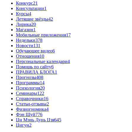
Конкурс
21
Консультации
1
Курсы
4
Летящие звёзды
42
Лирика
20
Магазин
1
Мобильные приложения
17
Недельки
378
Новости
131
Обучающее видео
6
Отношения
10
Персональные календари
4
Помощь по сайту
6
ПРАВИЛА БЛОГА
1
Прогнозы
408
Программы
14
Психология
20
Семинары
122
Справочники
16
Статьи-отзывы
2
Физиогномика
4
Фэн Шуй
776
Ци Мэнь Дунь Цзя
645
Цигун
2