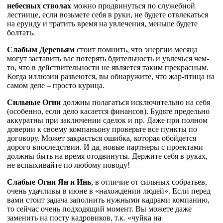
небесных стволах
можно продвинуться по служебной
лестнице, если возьмете себя в руки, не будете отвлекаться
на ерунду и тратить время на увлечения, меньше будете
болтать.
Слабым Деревьям
стоит помнить, что энергии месяца
могут заставить вас потерять бдительность и увлечься чем-
то, что в действительности не является таким прекрасным.
Когда иллюзии развеются, вы обнаружите, что жар-птица на
самом деле – просто курица.
Сильные Огни
должны полагаться исключительно на себя
(особенно, если дело касается финансов). Будьте предельно
аккуратны при заключении сделок и пр. Даже при полном
доверии к своему компаньону проверьте все пункты по
договору. Может закрасться ошибка, которая обойдется
дорого впоследствии. И да, новые партнеры с проектами
должны быть на время отодвинуты. Держите себя в руках,
не вспыхивайте по любому поводу!
Слабые Огни Ян и Инь
, в отличие от сильных собратьев,
очень удачливы в июне в «нахождении людей». Если перед
вами стоит задача заполнить нужными кадрами компанию,
то сейчас очень подходящий момент. Вы можете даже
заменить на посту кадровиков, т.к. «чуйка на