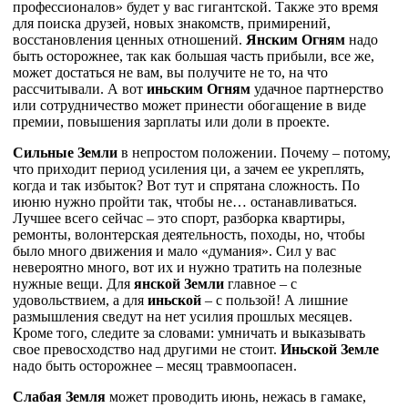
профессионалов» будет у вас гигантской. Также это время
для поиска друзей, новых знакомств, примирений,
восстановления ценных отношений.
Янским Огням
надо
быть осторожнее, так как большая часть прибыли, все же,
может достаться не вам, вы получите не то, на что
рассчитывали. А вот
иньским Огням
удачное партнерство
или сотрудничество может принести обогащение в виде
премии, повышения зарплаты или доли в проекте.
Сильные Земли
в непростом положении. Почему – потому,
что приходит период усиления ци, а зачем ее укреплять,
когда и так избыток? Вот тут и спрятана сложность. По
июню нужно пройти так, чтобы не… останавливаться.
Лучшее всего сейчас – это спорт, разборка квартиры,
ремонты, волонтерская деятельность, походы, но, чтобы
было много движения и мало «думания». Сил у вас
невероятно много, вот их и нужно тратить на полезные
нужные вещи. Для
янской Земли
главное – с
удовольствием, а для
иньской
– с пользой! А лишние
размышления сведут на нет усилия прошлых месяцев.
Кроме того, следите за словами: умничать и выказывать
свое превосходство над другими не стоит.
Иньской Земле
надо быть осторожнее – месяц травмоопасен.
Слабая Земля
может проводить июнь, нежась в гамаке,