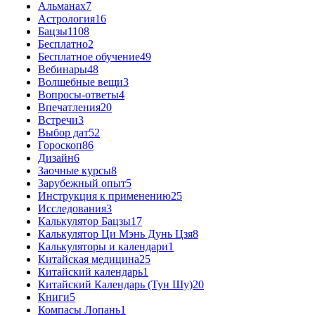
Альманах
7
Астрология
16
Бацзы
1108
Бесплатно
2
Бесплатное обучение
49
Вебинары
48
Волшебные вещи
3
Вопросы-ответы
4
Впечатления
20
Встречи
3
Выбор дат
52
Гороскоп
86
Дизайн
6
Заочные курсы
8
Зарубежный опыт
5
Инструкция к применению
25
Исследования
3
Калькулятор Бацзы
17
Калькулятор Ци Мэнь Дунь Цзя
8
Калькуляторы и календари
1
Китайская медицина
25
Китайский календарь
1
Китайский Календарь (Тун Шу)
20
Книги
5
Компасы Лопань
1