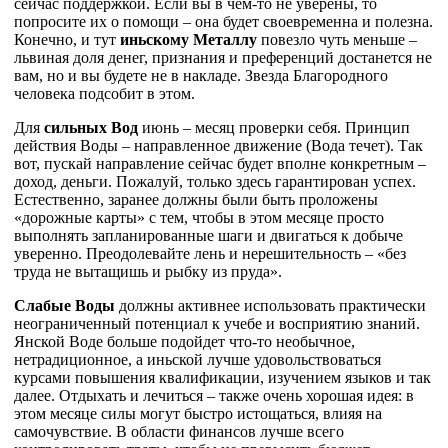
сейчас поддержкой. Если вы в чем-то не уверены, то
попросите их о помощи – она будет своевременна и полезна.
Конечно, и тут
иньскому Металлу
повезло чуть меньше –
львиная доля денег, признания и преференций достанется не
вам, но и вы будете не в накладе. Звезда Благородного
человека подсобит в этом.
Для
сильных Вод
июнь – месяц проверки себя. Принцип
действия Воды – направленное движение (Вода течет). Так
вот, пускай направление сейчас будет вполне конкретным –
доход, деньги. Пожалуй, только здесь гарантирован успех.
Естественно, заранее должны были быть проложены
«дорожные карты» с тем, чтобы в этом месяце просто
выполнять запланированные шаги и двигаться к добыче
уверенно. Преодолевайте лень и нерешительность – «без
труда не вытащишь и рыбку из пруда».
Слабые Воды
должны активнее использовать практически
неограниченный потенциал к учебе и восприятию знаний.
Янской Воде больше подойдет что-то необычное,
нетрадиционное, а иньской лучше удовольствоваться
курсами повышения квалификации, изучением языков и так
далее. Отдыхать и лечиться – также очень хорошая идея: в
этом месяце силы могут быстро истощаться, влияя на
самочувствие. В области финансов лучше всего