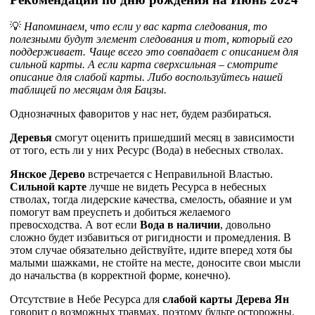
💡
Напоминаем, что если у вас карта следования, то
полезными будут элемент следования и тот, который его
поддерживает. Чаще всего это совпадает с описанием для
сильной карты. А если карта сверхсильная – смотрите
описание для слабой карты. Либо воспользуйтесь нашей
таблицей по месяцам для Бацзы.
Однозначных фаворитов у нас нет, будем разбираться.
Деревья
смогут оценить пришедший месяц в зависимости
от того, есть ли у них Ресурс (Вода) в небесных стволах.
Янское Дерево
встречается с Неправильной Властью.
Сильной карте
лучше не видеть Ресурса в небесных
стволах, тогда лидерские качества, смелость, обаяние и ум
помогут вам преуспеть и добиться желаемого
превосходства. А вот если
Вода в наличии
, довольно
сложно будет избавиться от ригидности и промедления. В
этом случае обязательно действуйте, идите вперед хотя бы
малыми шажками, не стойте на месте, доносите свои мысли
до начальства (в корректной форме, конечно).
Отсутствие в Небе Ресурса для
слабой карты Дерева Ян
говорит о возможных травмах, поэтому будьте осторожны.