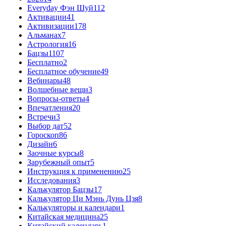
Everyday Фэн Шуй
112
Активации
41
Активизации
178
Альманах
7
Астрология
16
Бацзы
1107
Бесплатно
2
Бесплатное обучение
49
Вебинары
48
Волшебные вещи
3
Вопросы-ответы
4
Впечатления
20
Встречи
3
Выбор дат
52
Гороскоп
86
Дизайн
6
Заочные курсы
8
Зарубежный опыт
5
Инструкция к применению
25
Исследования
3
Калькулятор Бацзы
17
Калькулятор Ци Мэнь Дунь Цзя
8
Калькуляторы и календари
1
Китайская медицина
25
Китайский календарь
1