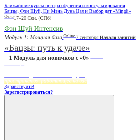
Ближайшие курсы центра обучения и консультирования
Бацзы, Фэн Шуй, Ци Мэнь Дунь Цзя и Выбор дат «Mingli»
Очно
17–20 Сен. (СПб)
Фэн Шуй Интенсив
Online
Модуль 1: Мощная база
7 сентября
Начало занятий
«Бацзы: путь к удаче»
Online
1 Модуль для новичков с «0»
Начало:
23
Сентября
Фэн Шуй онлайн-курс
пространство, работающее на вас
Здравствуйте!
Зарегистрироваться?