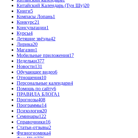
Китайский Календарь (Тун Шу)
20
Книги
5
Компасы Лопань
1
Конкурс
21
Консультации
1
Курсы
4
Летящие звёзды
42
Лирика
20
Магазин
1
Мобильные приложения
17
Недельки
377
Новости
131
Обучающее видео
6
Отношения
10
Персональные календари
4
Помощь по сайту
6
ПРАВИЛА БЛОГА
1
Прогнозы
408
Программы
14
Психология
20
Семинары
122
Справочники
16
Статьи-отзывы
2
Физиогномика
4