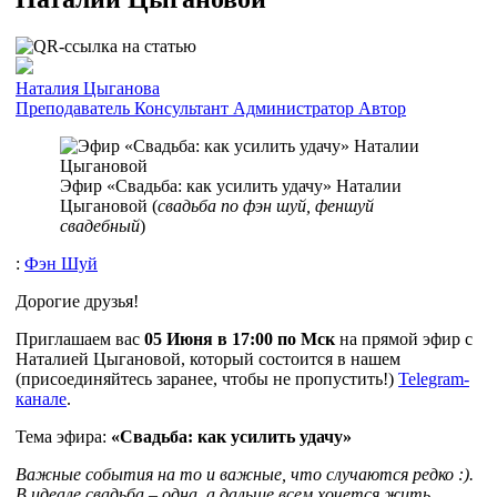
Наталия Цыганова
Преподаватель
Консультант
Администратор
Автор
Эфир «Свадьба: как усилить удачу» Наталии
Цыгановой (
свадьба по фэн шуй, феншуй
свадебный
)
:
Фэн Шуй
Дорогие друзья!
Приглашаем вас
05 Июня в 17:00 по Мск
на прямой эфир с
Наталией Цыгановой, который состоится в нашем
(присоединяйтесь заранее, чтобы не пропустить!)
Telegram-
канале
.
Тема эфира:
«Свадьба: как усилить удачу»
Важные события на то и важные, что случаются редко :).
В идеале свадьба – одна, а дальше всем хочется жить