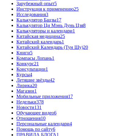
Зарубежный опыт
5
Инструкция к применению
25
Исследования
3
Калькулятор Бацзы
17
Калькулятор Ци Мэнь Дунь Цзя
8
Калькуляторы и календари
1
Китайская медицина
25
Китайский календарь
1
Китайский Календарь (Тун Шу)
20
Книги
5
Компасы Лопань
1
Конкурс
21
Консультации
1
Курсы
4
Летящие звёзды
42
Лирика
20
Магазин
1
Мобильные приложения
17
Недельки
378
Новости
131
Обучающее видео
6
Отношения
10
Персональные календари
4
Помощь по сайту
6
ПРАВИЛА БЛОГА
1