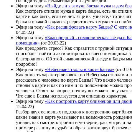
господину дня. Рекомендации и лучшие дни.
Эфир на тему
«Выйду ли я замуж. Звезда мужа и дом бра
Как смотреть стихию мужа в карте бацзы, есть ли стихи
карте и как быть, если ее нет. Еще вы узнаете, что значи
брака и в какой год/месяц вероятность замужества наибо
Эфир на тему
«Как расшифровать карту Бацзы? С чего н
04.05.22)
Эфир на тему
«Благородный - символическая звезда в Ба
помощник»
(от 20.03.22)
Как преодолеть стресс? Как справится с трудной ситуац
способов – найти и активизировать своего помощника в
благородного. Об этой символической звезде в Бацзы м
подробно!
Эфир на тему
«Небесные стволы в карте Бацзы»
(от 01.0
Как описать характер человека по Небесным стволам и н
рассказать о человеке по карте Бацзы? Что важно челов
стволы в карте и как по ним и их положению можно про
человека. Ответ на вопрос, почему вы можете не узнать 
Что еще в Бацзы используется для описания характера.
Эфир на тему
«Как построить карту близнецов или дво
15.04.22)
Разбор двух основных подходов к построению карт близ
какие знаки в карте указывают на возможность рождени
узнали, как смотреть тройни и четверни, рассмотрели на
примере разницу в судьбе и образе жизни двух братьев с