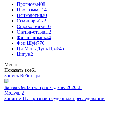
Прогнозы
408
Программы
14
Психология
20
Семинары
122
Справочники
16
Статьи-отзывы
2
Физиогномика
4
Фэн Шуй
776
Ци Мэнь Дунь Цзя
645
Цигун
2
Меню
Показать все
61
Запись Вебинара
Бацзы ОнЛайн: путь к удаче. 2026-3.
Модуль 2
Занятие 11. Признаки судебных преследований