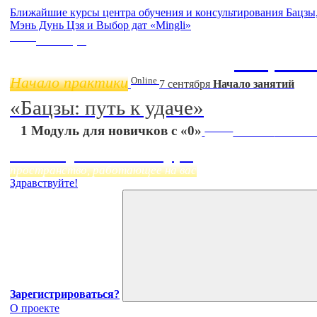
Ближайшие курсы центра обучения и консультирования Бацз
Мэнь Дунь Цзя и Выбор дат «Mingli»
Online
11 ноября
Бацзы 
Начало практики
Online
7 сентября
Начало занятий
«Бацзы: путь к удаче»
Online
1 Модуль для новичков с «0»
Начало:
23 Сент
Фэн Шуй онлайн-курс
пространство, работающее на вас
Здравствуйте!
Зарегистрироваться?
О проекте