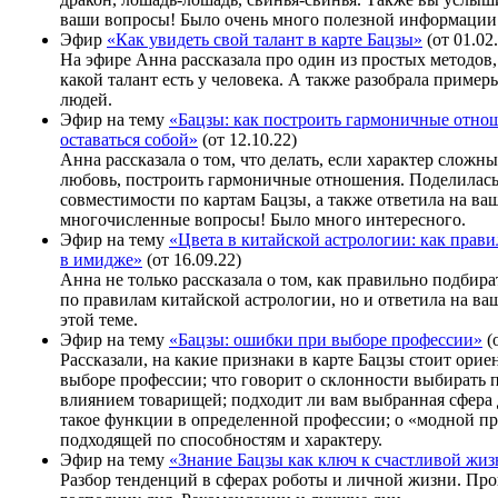
ваши вопросы! Было очень много полезной информации
Эфир
«Как увидеть свой талант в карте Бацзы»
(от 01.02
На эфире Анна рассказала про один из простых методов,
какой талант есть у человека. А также разобрала приме
людей.
Эфир на тему
«Бацзы: как построить гармоничные отно
оставаться собой»
(от 12.10.22)
Анна рассказала о том, что делать, если характер сложны
любовь, построить гармоничные отношения. Поделилас
совместимости по картам Бацзы, а также ответила на ва
многочисленные вопросы! Было много интересного.
Эфир на тему
«Цвета в китайской астрологии: как прави
в имидже»
(от 16.09.22)
Анна не только рассказала о том, как правильно подбира
по правилам китайской астрологии, но и ответила на в
этой теме.
Эфир на тему
«Бацзы: ошибки при выборе профессии»
(о
Рассказали, на какие признаки в карте Бацзы стоит орие
выборе профессии; что говорит о склонности выбирать
влиянием товарищей; подходит ли вам выбранная сфера 
такое функции в определенной профессии; о «модной п
подходящей по способностям и характеру.
Эфир на тему
«Знание Бацзы как ключ к счастливой жи
Разбор тенденций в сферах роботы и личной жизни. Пр