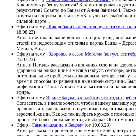
Как помочь ребенку учиться? Как мотивировать к дост
результатов? Советы по Бацзы от Анны Зайцевой. Такж
ответы на вопросы по статьям «Как учиться слабой карт
сильной карте».
Эфир на тему
«Как добавить недостающую стихию в кар
18.08.23)
Анна ответила на ваши вопросы по циклу недавно выше
статей по недостающим стихиям в картах Бацзы – Дерево
Металл, Вода.
Эфир на тему
«Здоровье в сезон Металла (август, сентябр
25.07.23)
Анна и Наталья рассказали о влияниях сезона на здоровь
здоровью на ближайшие 3 месяца (август, сентябрь, октя
потенциальные проблемы со здоровьем, которые могут 
время и способы их решения в нынешней ситуации. Был
информации. Также Анна и Наталья ответили на ваши в
эфира.
Эфир на тему
Эфир «Бацзы: в какой кружок отдать ребе
Согласитесь, в идеале хочется, чтобы вашему малышу кр
нравился, а также навыки, полученные там, потом приг
взрослой жизни. Как же так выбрать кружок с помощью 
простые и более сложные методы выбора? Об этом погов
Эфир
«Самонаказание в Бацзы»
(от 10.03.23)
Анна рассказала про неприязнь земных ветвей, петух-пет
дракон, лошадь-лошадь, свинья-свинья. Также вы услыш