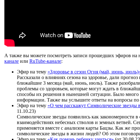
А также вы можете посмотреть записи прошедших эфиров на
канале
или
RuTube-канале
:
Эфир на тему
«Здоровье в сезон Огня (май, июнь, июль)
Рассказали о влияниях сезона на здоровье, дали прогноз
ближайшие 3 месяца (май, июнь, июль). Также разобрал
проблемы со здоровьем, которые могут ждать в ближайш
способы их решения в нынешней ситуации. Было много
информации. Также вы услышите ответы на вопросы по 
Эфир на тему
«О чем расскажут Символические звезды 
11.10.23)
Символические звезды появились как закономерности в 
взаимодействиях небесных стволов и земных ветвей. Се
применяется вместе с анализом карты Бацзы. Как же про
символические звезды в жизни людей? Об этом поговор
Эфир на тему
«Как помочь ребенку учиться»
(от 30.08.23