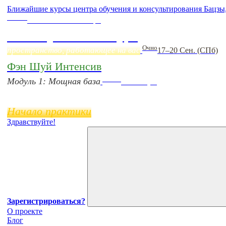
Ближайшие курсы центра обучения и консультирования Бацзы
Online
Начало:
23 Сентября
Фэн Шуй онлайн-курс
Очно
пространство, работающее на вас
17–20 Сен. (СПб)
Фэн Шуй Интенсив
Online
Модуль 1: Мощная база
11 ноября
Начало практики
Здравствуйте!
Зарегистрироваться?
О проекте
Блог