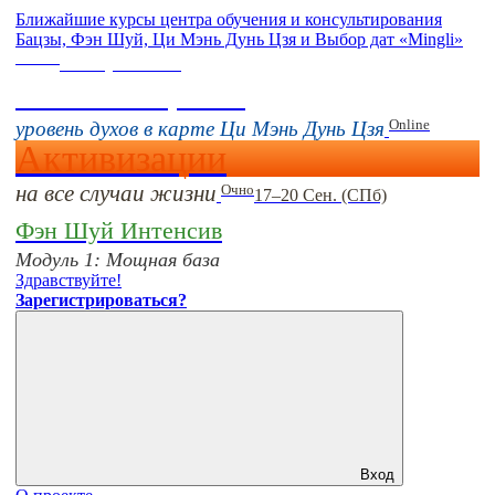
Ближайшие курсы центра обучения и консультирования
Бацзы, Фэн Шуй, Ци Мэнь Дунь Цзя и Выбор дат «Mingli»
Online
16 августа 11:00
Тонкие настройки
Online
уровень духов в карте Ци Мэнь Дунь Цзя
Активизации
на все случаи жизни
Очно
17–20 Сен. (СПб)
Фэн Шуй Интенсив
Модуль 1: Мощная база
Здравствуйте!
Зарегистрироваться?
Вход