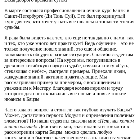
В марте состоялся профессиональный очный курс Бацзы в
Санкт-Петербурге (Ди Тянь Суй). Это был продвинутый
курс для тех, кто хочет узнать все нюансы и тонкости чтения
судьбы.
Я рада была видеть как тех, кто еще не так давно с нами, так
и тех, кто уже много лет практикует! Ведь обучение – это не
только получение новых знаний, это еще и общение,
возможность обсудить разные ситуации. Спасибо студентам
за интересные вопросы! На курсе мы, погрузившись в
древнюю китайскую науку о судьбе, изучали книгу «Суть,
стекающая с небес», смотрели примеры. Приехали люди,
жаждущие знаний, активно практикующие. Мы
рассматривали пример за примером, с восхищением и
уважением к Мастеру, благодаря комментариям и труду
которого для нас открывались все новые и новые тонкие
нюансы в Бацзы.
Часто задают вопрос, а стоит ли так глубоко изучать Бацзы?
Может, достаточно первого Модуля и определения полезных
элементов? Но наши студенты сказали мне
«Нет, мы хотим
знать больше!»
Действительно, зная нюансы и тонкости в
рассмотрении карты Бацзы, можно сделать любую
консультацию быстрее, качественнее и дать клиенту четкие