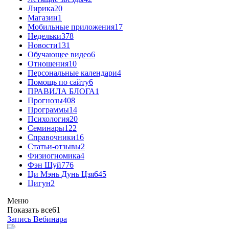
Лирика
20
Магазин
1
Мобильные приложения
17
Недельки
378
Новости
131
Обучающее видео
6
Отношения
10
Персональные календари
4
Помощь по сайту
6
ПРАВИЛА БЛОГА
1
Прогнозы
408
Программы
14
Психология
20
Семинары
122
Справочники
16
Статьи-отзывы
2
Физиогномика
4
Фэн Шуй
776
Ци Мэнь Дунь Цзя
645
Цигун
2
Меню
Показать все
61
Запись Вебинара