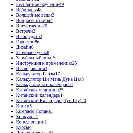
Бесплатное обучение
49
Вебинары
48
Волшебные вещи
3
Вопросы-ответы
4
Впечатления
20
Встречи
3
Выбор дат
52
Гороскоп
86
Дизайн
6
Заочные курсы
8
Зарубежный опыт
5
Инструкция к применению
25
Исследования
3
Калькулятор Бацзы
17
Калькулятор Ци Мэнь Дунь Цзя
8
Калькуляторы и календари
1
Китайская медицина
25
Китайский календарь
1
Китайский Календарь (Тун Шу)
20
Книги
5
Компасы Лопань
1
Конкурс
21
Консультации
1
Курсы
4
Летящие звёзды
42