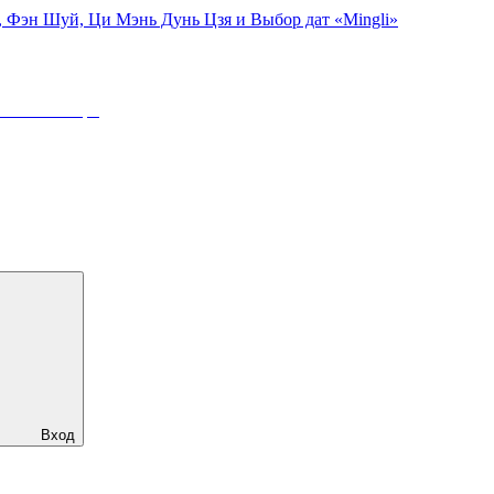
, Фэн Шуй, Ци Мэнь Дунь Цзя и Выбор дат «Mingli»
:
23 Сентября
Вход