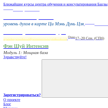
Ближайшие курсы центра обучения и консультирования Бацзы
Online
16 августа 11:00
Тонкие настройки
Online
уровень духов в карте Ци Мэнь Дунь Цзя
Начало
Фэн Шуй онлайн-курс
Очно
пространство, работающее на вас
17–20 Сен. (СПб)
Фэн Шуй Интенсив
Модуль 1: Мощная база
Здравствуйте!
Зарегистрироваться?
О проекте
Блог