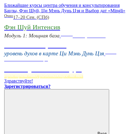
Ближайшие курсы центра обучения и консультирования
Бацзы, Фэн Шуй, Ци Мэнь Дунь Цзя и Выбор дат «Mingli»
Очно
17–20 Сен. (СПб)
Фэн Шуй Интенсив
Online
Модуль 1: Мощная база
16 августа 11:00
Тонкие настройки
Online
уровень духов в карте Ци Мэнь Дунь Цзя
Начало:
23 Сентября
Фэн Шуй онлайн-курс
пространство, работающее на вас
Здравствуйте!
Зарегистрироваться?
Вход