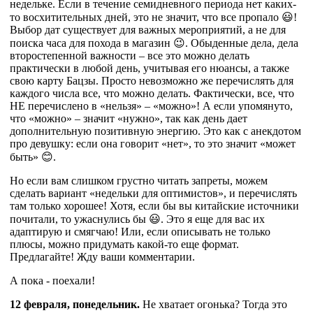
недельке. Если в течение семидневного периода нет каких-
то восхитительных дней, это не значит, что все пропало 😃!
Выбор дат существует для важных мероприятий, а не для
поиска часа для похода в магазин 😉. Обыденные дела, дела
второстепенной важности – все это можно делать
практически в любой день, учитывая его нюансы, а также
свою карту Бацзы. Просто невозможно же перечислять для
каждого числа все, что можно делать. Фактически, все, что
НЕ перечислено в «нельзя» – «можно»! А если упомянуто,
что «можно» – значит «нужно», так как день дает
дополнительную позитивную энергию. Это как с анекдотом
про девушку: если она говорит «нет», то это значит «может
быть» 😊.
Но если вам слишком грустно читать запреты, можем
сделать вариант «недельки для оптимистов», и перечислять
там только хорошее! Хотя, если бы вы китайские источники
почитали, то ужаснулись бы 😃. Это я еще для вас их
адаптирую и смягчаю! Или, если описывать не только
плюсы, можно придумать какой-то еще формат.
Предлагайте! Жду ваши комментарии.
А пока - поехали!
12 февраля, понедельник.
Не хватает огонька? Тогда это