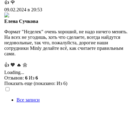
👍
🌹
09.02.2024 в 20:53
Елена Сучкова
Формат "Неделек" очень хороший, не надо ничего менять.
На всех не угодишь, хоть что сделаете, всегда найдутся
недовольные, так что, пожалуйста, дорогие наши
сотрудники Minly делайте всё, как считаете правильным
сами.
👍
🧡
🔥
🌼
Loading...
Отзывов:
6
Из
6
Показать еще (показано:
Из 6)
Все записи