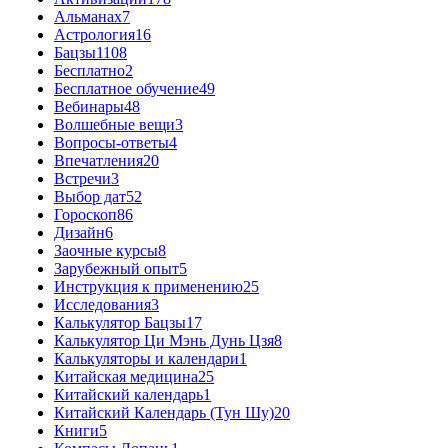
Альманах
7
Астрология
16
Бацзы
1108
Бесплатно
2
Бесплатное обучение
49
Вебинары
48
Волшебные вещи
3
Вопросы-ответы
4
Впечатления
20
Встречи
3
Выбор дат
52
Гороскоп
86
Дизайн
6
Заочные курсы
8
Зарубежный опыт
5
Инструкция к применению
25
Исследования
3
Калькулятор Бацзы
17
Калькулятор Ци Мэнь Дунь Цзя
8
Калькуляторы и календари
1
Китайская медицина
25
Китайский календарь
1
Китайский Календарь (Тун Шу)
20
Книги
5