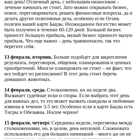
ваш день! Отличный день, с небольшим нюансиком –
лечение начинать не стоит. Зато можно открывать бизнес,
новое, переговариваться, решать финансовые вопросы, да и
делать другие позитивные дела, особенно если Огонь
полезен вашей карте Бацзы. Неожиданное богатство может
быть получено в течение 60-120 дней. Большой бизнес
принесет большую прибыль, малый бизнес принесет малую
прибыль. Что еще важно – день травмоопасен, так что
берегите себя.
13 февраля, вторник.
Больше подойдет для закрепления
результата, переговоров, общения, планирования и ценных
приобретений. Многое планировать не стоит – не факт, что
все пойдет по расписанию! В этот день стоит беречь
домашних животных.
14 февраля, среда.
Столкновение, их на неделе два.
Вызывает судебные иски и споры. Если выбрать этот день
для важных дел, то это может вызвать скандалы и любовные
измены в течение 3-5 лет. Особенно если в карте Бацзы есть
Тигры и Обезьяны. Носим черное!
15 февраля, четверг.
Серединка недели, пересменка между
столкновениями, но, в целом, день неплохой. Сложновато
использовать его для больших начинаний – много ци он не