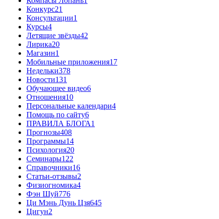
Компасы Лопань
1
Конкурс
21
Консультации
1
Курсы
4
Летящие звёзды
42
Лирика
20
Магазин
1
Мобильные приложения
17
Недельки
378
Новости
131
Обучающее видео
6
Отношения
10
Персональные календари
4
Помощь по сайту
6
ПРАВИЛА БЛОГА
1
Прогнозы
408
Программы
14
Психология
20
Семинары
122
Справочники
16
Статьи-отзывы
2
Физиогномика
4
Фэн Шуй
776
Ци Мэнь Дунь Цзя
645
Цигун
2