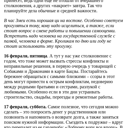
принесет, ведь одни еще не отошли от вчерашнего
столкновения, а других «накроет» завтра. Так что
планируйте дела обычные и средней важности.
В час Змеи есть хорошая ци на востоке. Особенно советуем
прогуляться тому, кому надо исцелиться, а также, если
стоит вопрос о смене работы и повышении самооценки.
Встретить надо человека на государственной службе с
палкой, человека в форме. Кроликам по дню или году не
стоит использовать эту прогулку.
16 февраля, пятница
. А тут у нас уже столкновение с
годом, что тоже может вызвать стрессы конфликты и
неправильные решения, в первую очередь у товарищей с
Собаками и Драконами в карте Бацзы. Постарайтесь
бережнее обращаться с самыми близкими – ссоры в этот
день могут привести к острым конфликтам, недоверию
между родными братьями и сестрами, разлукой с
любимыми. Особенно если в эти дни устраивать
строительство, свадьбы, переезды и ремонтные работы.
17 февраля, суббота.
Самое полезное, что сегодня можно
сделать – это попросить денег у родственников или
позвонить и напомнить о возврате долга, а также заняться
поиском нужной информации. Съездить к подружке – вдруг
что перепадет из ее гардероба: «Доброму вору все впору». В