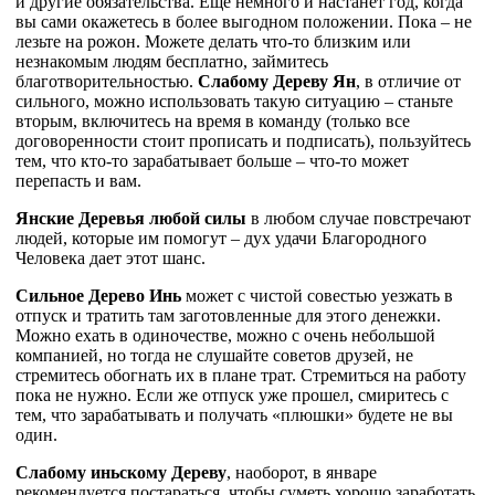
и другие обязательства. Еще немного и настанет год, когда
вы сами окажетесь в более выгодном положении. Пока – не
лезьте на рожон. Можете делать что-то близким или
незнакомым людям бесплатно, займитесь
благотворительностью.
Слабому Дереву Ян
, в отличие от
сильного, можно использовать такую ситуацию – станьте
вторым, включитесь на время в команду (только все
договоренности стоит прописать и подписать), пользуйтесь
тем, что кто-то зарабатывает больше – что-то может
перепасть и вам.
Янские Деревья любой силы
в любом случае повстречают
людей, которые им помогут – дух удачи Благородного
Человека дает этот шанс.
Сильное Дерево Инь
может с чистой совестью уезжать в
отпуск и тратить там заготовленные для этого денежки.
Можно ехать в одиночестве, можно с очень небольшой
компанией, но тогда не слушайте советов друзей, не
стремитесь обогнать их в плане трат. Стремиться на работу
пока не нужно. Если же отпуск уже прошел, смиритесь с
тем, что зарабатывать и получать «плюшки» будете не вы
один.
Слабому иньскому Дереву
, наоборот, в январе
рекомендуется постараться, чтобы суметь хорошо заработать