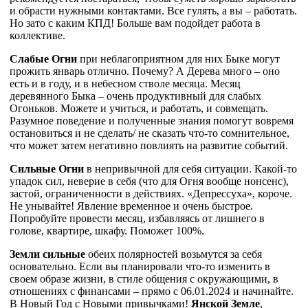
и обрасти нужными контактами. Все гулять, а вы – работать.
Но зато с каким КПД! Больше вам подойдет работа в
коллективе.
Слабые Огни
при неблагоприятном для них Быке могут
прожить январь отлично. Почему? А Дерева много – оно
есть и в году, и в небесном стволе месяца. Месяц
деревянного Быка – очень продуктивный для слабых
Огоньков. Можете и учиться, и работать, и совмещать.
Разумное поведение и полученные знания помогут вовремя
остановиться и не сделать/ не сказать что-то сомнительное,
что может затем негативно повлиять на развитие событий.
Сильные Огни
в непривычной для себя ситуации. Какой-то
упадок сил, неверие в себя (что для Огня вообще нонсенс),
застой, ограниченности в действиях. «Депрессуха», короче.
Не унывайте! Явление временное и очень быстрое.
Попробуйте провести месяц, избавляясь от лишнего в
голове, квартире, шкафу. Поможет 100%.
Земли сильные
обеих полярностей возьмутся за себя
основательно. Если вы планировали что-то изменить в
своем образе жизни, в стиле общения с окружающими, в
отношениях с финансами – прямо с 06.01.2024 и начинайте.
В Новый Год с Новыми привычками!
Янской Земле
,