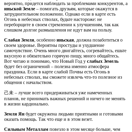
вероятно, придется наблюдать за проблемами конкурентов, а
иньской Земле
– помогать друзьям, которые окажутся в
затруднительном положении. Однако если в карте есть
Огонь в небесных стволах, будьте настороже: не
переборщите в своем стремлении к улучшениям, так как
слишком долгие размышления не идут вам на пользу.
Слабая Земля
, особенно
иньская
, должна позаботиться о
своем здоровье. Вероятны простуды и ухудшение
самочувствие. Очень много двигайтесь, согревайтесь, ешьте
вкусную и обязательно горячую пищу, много общайтесь.
Вот читаю и понимаю, что Новый Год у
слабых Земель
будет без ограничений – полезна именно атмосфера
праздника. Если в карте слабой Почвы есть Огонь в
небесных стволах, вы сможете извлечь что-то полезное из
общения с начальством.
己
未
– лучше всего придерживаться уже намеченных
планов, не принимать важных решений и ничего не менять
в жизни кардинально.
Земля Ян
будет окружена людьми приятными и готовыми
оказать помощь. Так что еще и в этом везет.
Сильным Металлам
повезло в этом месяце больше, чем