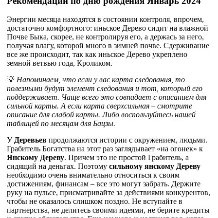
Рекомендации по дню рождения Январь 2024
Энергии месяца находятся в состоянии контроля, впрочем,
достаточно комфортного: иньское Дерево сидит на влажной
Почве Быка, скорее, не контролируя его, а держась за него,
получая влагу, которой много в зимней почве. Сдерживание
все же происходит, так как иньское Дерево укреплено
земной ветвью года, Кроликом.
💡
Напоминаем, что если у вас карта следования, то
полезными будут элемент следования и тот, который его
поддерживает. Чаще всего это совпадает с описанием для
сильной карты. А если карта сверхсильная – смотрите
описание для слабой карты. Либо воспользуйтесь нашей
таблицей по месяцам для Бацзы.
У
Деревьев
продолжаются истории с окружением, людьми.
Грабитель Богатства на этот раз заглядывает «на огонек» к
Янскому Дереву
. Причем это не простой Грабитель, а
сидящий на деньгах. Поэтому
сильному янскому Дереву
необходимо очень внимательно относиться к своим
достижениям, финансам – все это могут забрать. Держите
руку на пульсе, присматривайте за действиями конкурентов,
чтобы не оказалось слишком поздно. Не вступайте в
партнерства, не делитесь своими идеями, не берите кредиты