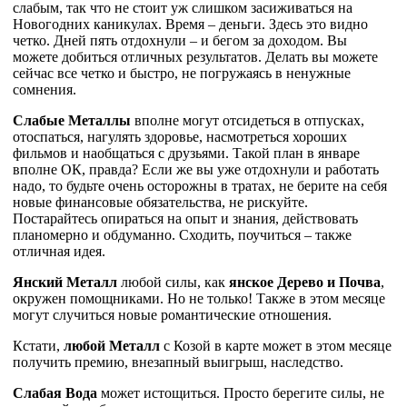
слабым, так что не стоит уж слишком засиживаться на
Новогодних каникулах. Время – деньги. Здесь это видно
четко. Дней пять отдохнули – и бегом за доходом. Вы
можете добиться отличных результатов. Делать вы можете
сейчас все четко и быстро, не погружаясь в ненужные
сомнения.
Слабые Металлы
вполне могут отсидеться в отпусках,
отоспаться, нагулять здоровье, насмотреться хороших
фильмов и наобщаться с друзьями. Такой план в январе
вполне ОК, правда? Если же вы уже отдохнули и работать
надо, то будьте очень осторожны в тратах, не берите на себя
новые финансовые обязательства, не рискуйте.
Постарайтесь опираться на опыт и знания, действовать
планомерно и обдуманно. Сходить, поучиться – также
отличная идея.
Янский Металл
любой силы, как
янское Дерево и Почва
,
окружен помощниками. Но не только! Также в этом месяце
могут случиться новые романтические отношения.
Кстати,
любой Металл
с Козой в карте может в этом месяце
получить премию, внезапный выигрыш, наследство.
Слабая Вода
может истощиться. Просто берегите силы, не