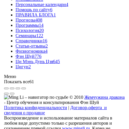
Персональные календари
4
Помощь по сайту
6
ПРАВИЛА БЛОГА
1
Прогнозы
408
Программы
14
Психология
20
Семинары
122
Справочники
16
Статьи-отзывы
2
Физиогномика
4
Фэн Шуй
776
Ци Мэнь Дунь Цзя
645
Цигун
2
Меню
Показать все
61
© 2010
Жемчужина дракона
- Центр обучения и консультирования Фэн Шуй
Политика конфиденциальности
|
Договор-оферта и
сведения о продавце
Воспроизведение и использование материалов сайта в
любом виде допустимо только с разрешения авторов и
сохранением прямой ссылки
www.mingli.ru
. Карма не