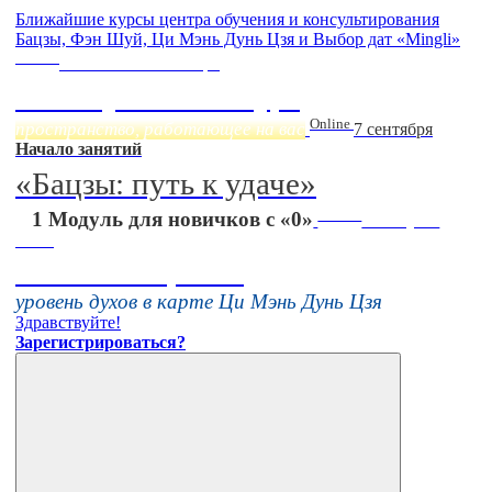
Ближайшие курсы центра обучения и консультирования
Бацзы, Фэн Шуй, Ци Мэнь Дунь Цзя и Выбор дат «Mingli»
Online
Начало:
23 Сентября
Фэн Шуй онлайн-курс
Online
пространство, работающее на вас
7 сентября
Начало занятий
«Бацзы: путь к удаче»
Online
1 Модуль для новичков с «0»
16 августа
11:00
Тонкие настройки
уровень духов в карте Ци Мэнь Дунь Цзя
Здравствуйте!
Зарегистрироваться?