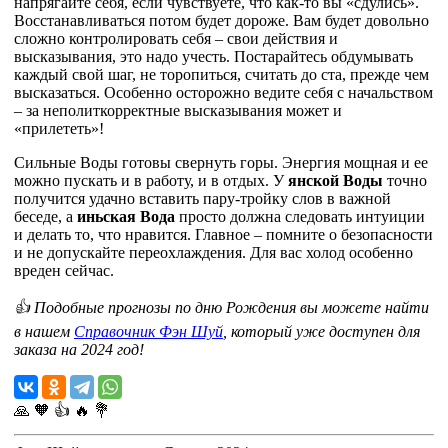
напрягайте себя, если чувствуете, что как-то вы «сдулись».
Восстанавливаться потом будет дороже. Вам будет довольно
сложно контролировать себя – свои действия и
высказывания, это надо учесть. Постарайтесь обдумывать
каждый свой шаг, не торопиться, считать до ста, прежде чем
высказаться. Особенно осторожно ведите себя с начальством
– за неполиткорректные высказывания может и
«прилететь»!
Сильные Воды готовы свернуть горы. Энергия мощная и ее
можно пускать и в работу, и в отдых. У
янской Воды
точно
получится удачно вставить пару-тройку слов в важной
беседе, а
иньская Вода
просто должна следовать интуиции
и делать то, что нравится. Главное – помните о безопасности
и не допускайте переохлаждения. Для вас холод особенно
вреден сейчас.
👍 Подобные прогнозы по дню Рождения вы можете найти
в нашем
Справочник Фэн Шуй
, который уже доступен для
заказа на 2024 год!
🙏
🧡
👍
🔥
💐