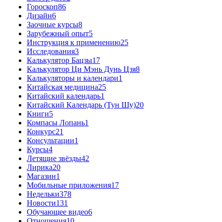
Гороскоп
86
Дизайн
6
Заочные курсы
8
Зарубежный опыт
5
Инструкция к применению
25
Исследования
3
Калькулятор Бацзы
17
Калькулятор Ци Мэнь Дунь Цзя
8
Калькуляторы и календари
1
Китайская медицина
25
Китайский календарь
1
Китайский Календарь (Тун Шу)
20
Книги
5
Компасы Лопань
1
Конкурс
21
Консультации
1
Курсы
4
Летящие звёзды
42
Лирика
20
Магазин
1
Мобильные приложения
17
Недельки
378
Новости
131
Обучающее видео
6
Отношения
10