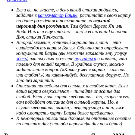
Если вы не знаете, в день какой стихии родились,
зайдите в
калькулятор Бацзы
, расчитайте свою карту
по дате рождения и посмотрите на
верхний
иероглиф дня рождения
. Там будет Дерево Ян или
Вода Инь или еще что-то – это и есть ваш Господин
Дня, стихия Личности.
Второй момент, который хорошо бы знать – это
сила/слабость карты Бацзы. Обычно это определяет
консультант Бацзы (вы можете заказать эту услугу
здесь
) или вы сами можете
поучиться
и понять, что
полезно для вашей карты. В крайнем случае, можно
задать этот вопрос («Какая у меня карта – сильная
или слабая?») на каком-нибудь бесплатном форуме. Но
это без гарантии.
Описания приведены для сильных и слабых карт. Если
ваша карта сверхсильная – читайте описание для
слабой. Если у вас карта следования – то, скорее всего,
вам подойдет описание для сильной карты. Но, в
случае следования, визави, спецструктур и т.п. уже
надо смотреть карту Бацзы более предметно.
К некоторым описаниям добавлены отдельные советы
по столпам дня (это оба иероглифа дня рождения).