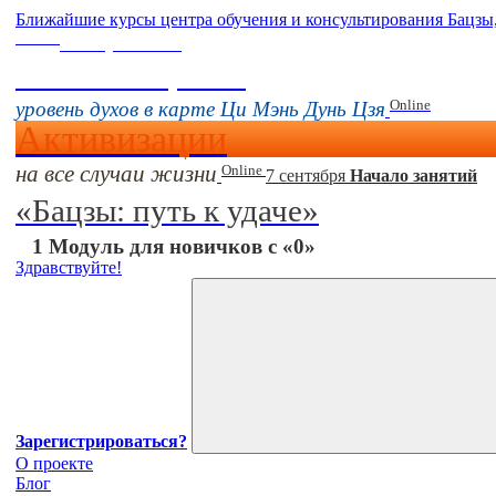
Ближайшие курсы центра обучения и консультирования Бацзы
Online
16 августа 11:00
Тонкие настройки
Online
уровень духов в карте Ци Мэнь Дунь Цзя
Активизации
на все случаи жизни
Online
7 сентября
Начало занятий
«Бацзы: путь к удаче»
1 Модуль для новичков с «0»
Здравствуйте!
Зарегистрироваться?
О проекте
Блог