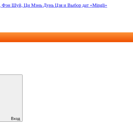
, Фэн Шуй, Ци Мэнь Дунь Цзя и Выбор дат «Mingli»
Вход