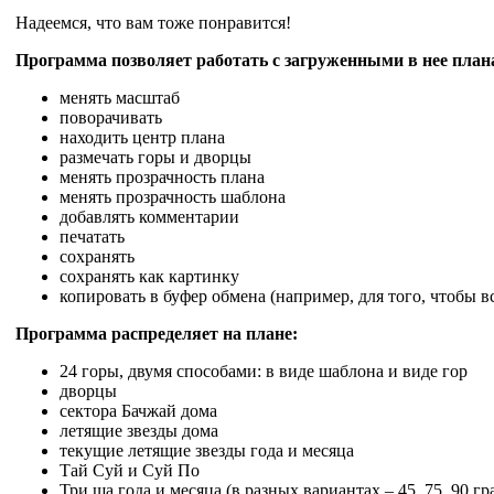
Надеемся, что вам тоже понравится!
Программа позволяет работать с загруженными в нее пла
менять масштаб
поворачивать
находить центр плана
размечать горы и дворцы
менять прозрачность плана
менять прозрачность шаблона
добавлять комментарии
печатать
сохранять
сохранять как картинку
копировать в буфер обмена (например, для того, чтобы в
Программа распределяет на плане:
24 горы, двумя способами: в виде шаблона и виде гор
дворцы
сектора Бачжай дома
летящие звезды дома
текущие летящие звезды года и месяца
Тай Суй и Суй По
Три ша года и месяца (в разных вариантах – 45, 75, 90 гр