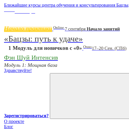
Ближайшие курсы центра обучения и консультирования Бацзы
Online
11 ноября
Начало практики
Online
7 сентября
Начало занятий
«Бацзы: путь к удаче»
Очно
1 Модуль для новичков с «0»
17–20 Сен. (СПб)
Фэн Шуй Интенсив
Модуль 1: Мощная база
Здравствуйте!
Зарегистрироваться?
О проекте
Блог