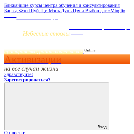
Ближайшие курсы центра обучения и консультирования
Бацзы, Фэн Шуй, Ци Мэнь Дунь Цзя и Выбор дат «Mingli»
Заочно
НОВЫЙ online-курс
Жизнь по фазам Ци
Небесные стволы
Online
Начало:
23 Сентября
Фэн Шуй онлайн-курс
Online
пространство, работающее на вас
Активизации
на все случаи жизни
Здравствуйте!
Зарегистрироваться?
Вход
О проекте