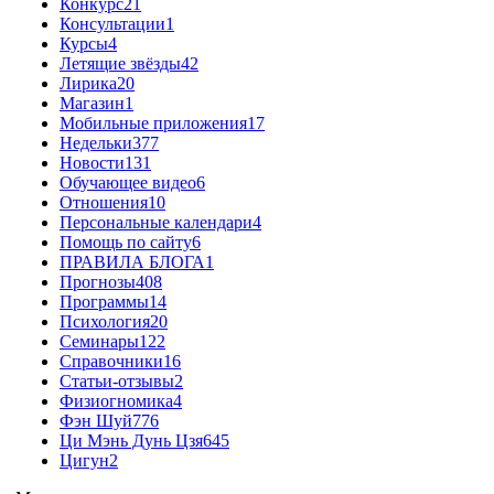
Конкурс
21
Консультации
1
Курсы
4
Летящие звёзды
42
Лирика
20
Магазин
1
Мобильные приложения
17
Недельки
377
Новости
131
Обучающее видео
6
Отношения
10
Персональные календари
4
Помощь по сайту
6
ПРАВИЛА БЛОГА
1
Прогнозы
408
Программы
14
Психология
20
Семинары
122
Справочники
16
Статьи-отзывы
2
Физиогномика
4
Фэн Шуй
776
Ци Мэнь Дунь Цзя
645
Цигун
2