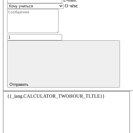
О чём:
Отправить
{{_lang.CALCULATOR_TWOHOUR_TLTLE}}