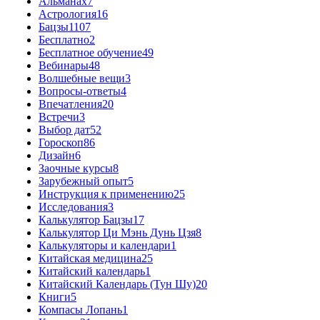
Альманах
7
Астрология
16
Бацзы
1107
Бесплатно
2
Бесплатное обучение
49
Вебинары
48
Волшебные вещи
3
Вопросы-ответы
4
Впечатления
20
Встречи
3
Выбор дат
52
Гороскоп
86
Дизайн
6
Заочные курсы
8
Зарубежный опыт
5
Инструкция к применению
25
Исследования
3
Калькулятор Бацзы
17
Калькулятор Ци Мэнь Дунь Цзя
8
Калькуляторы и календари
1
Китайская медицина
25
Китайский календарь
1
Китайский Календарь (Тун Шу)
20
Книги
5
Компасы Лопань
1