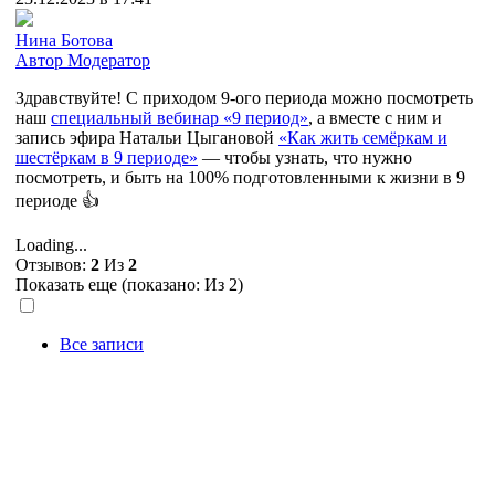
Нина Ботова
Автор
Модератор
Здравствуйте! С приходом 9-ого периода можно посмотреть
наш
специальный вебинар «9 период»
, а вместе с ним и
запись эфира Натальи Цыгановой
«Как жить семёркам и
шестёркам в 9 периоде»
— чтобы узнать, что нужно
посмотреть, и быть на 100% подготовленными к жизни в 9
периоде 👍
Loading...
Отзывов:
2
Из
2
Показать еще (показано:
Из 2)
Все записи