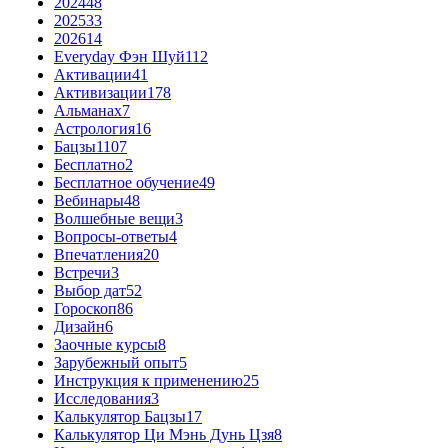
2024
48
2025
33
2026
14
Everyday Фэн Шуй
112
Активации
41
Активизации
178
Альманах
7
Астрология
16
Бацзы
1107
Бесплатно
2
Бесплатное обучение
49
Вебинары
48
Волшебные вещи
3
Вопросы-ответы
4
Впечатления
20
Встречи
3
Выбор дат
52
Гороскоп
86
Дизайн
6
Заочные курсы
8
Зарубежный опыт
5
Инструкция к применению
25
Исследования
3
Калькулятор Бацзы
17
Калькулятор Ци Мэнь Дунь Цзя
8