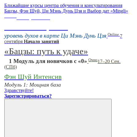
Ближайшие курсы центра обучения и консультирования
Бацзы, Фэн Шуй, Ци Мэнь Дунь Цзя и Выбор дат «Mingli»
Online
16 августа 11:00
Тонкие настройки
Online
уровень духов в карте Ци Мэнь Дунь Цзя
7
сентября
Начало занятий
«Бацзы: путь к удаче»
Очно
1 Модуль для новичков с «0»
17–20 Сен.
(СПб)
Фэн Шуй Интенсив
Модуль 1: Мощная база
Здравствуйте!
Зарегистрироваться?