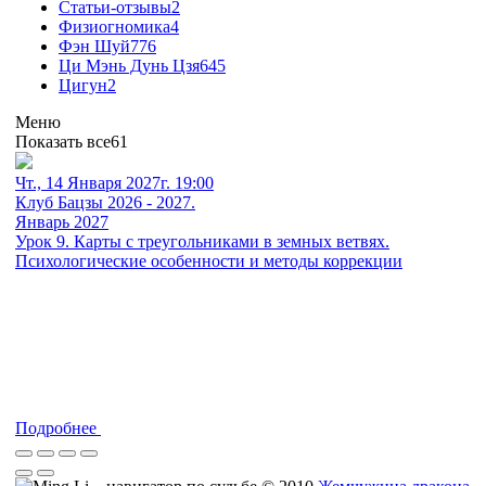
Статьи-отзывы
2
Физиогномика
4
Фэн Шуй
776
Ци Мэнь Дунь Цзя
645
Цигун
2
Меню
Показать все
61
Чт., 14 Января 2027г. 19:00
Клуб Бацзы 2026 - 2027.
Январь 2027
Урок 9. Карты с треугольниками в земных ветвях.
Психологические особенности и методы коррекции
Подробнее