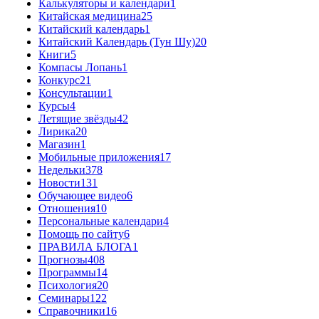
Калькуляторы и календари
1
Китайская медицина
25
Китайский календарь
1
Китайский Календарь (Тун Шу)
20
Книги
5
Компасы Лопань
1
Конкурс
21
Консультации
1
Курсы
4
Летящие звёзды
42
Лирика
20
Магазин
1
Мобильные приложения
17
Недельки
378
Новости
131
Обучающее видео
6
Отношения
10
Персональные календари
4
Помощь по сайту
6
ПРАВИЛА БЛОГА
1
Прогнозы
408
Программы
14
Психология
20
Семинары
122
Справочники
16