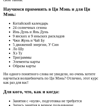
Научимся применять в Ци Мэнь и для Ци
Мэнь:
Китайский календарь
24 солнечных сезона
Инь Дунь и Янь Дунь
9 янских и 9 иньских раскладов
Чжи Жунь и Чай Бу
5 движений энергии, У Син
Ло Шу
Хэ Ту
Триграммы
Элементы карты
Образы карты
Ни одного понятного слова не увидели, но очень хотите
научиться волшебничать по Ци Мэнь? Отлично, этот курс
как раз для вас!
Для кого, что, как и когда:
Занятия с «нуля», подготовка не требуется
Запись занятия в вечное пользование