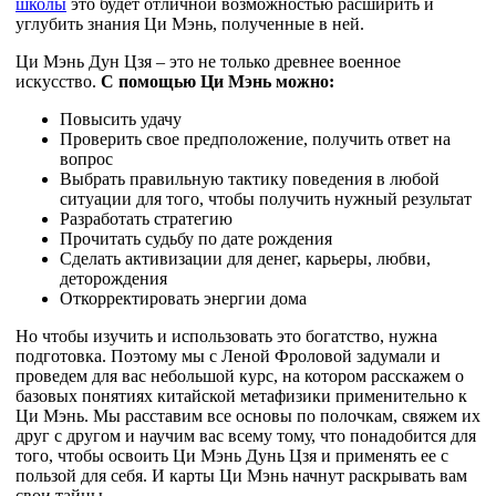
школы
это будет отличной возможностью расширить и
углубить знания Ци Мэнь, полученные в ней.
Ци Мэнь Дун Цзя – это не только древнее военное
искусство.
С помощью Ци Мэнь можно:
Повысить удачу
Проверить свое предположение, получить ответ на
вопрос
Выбрать правильную тактику поведения в любой
ситуации для того, чтобы получить нужный результат
Разработать стратегию
Прочитать судьбу по дате рождения
Сделать активизации для денег, карьеры, любви,
деторождения
Откорректировать энергии дома
Но чтобы изучить и использовать это богатство, нужна
подготовка. Поэтому мы с Леной Фроловой задумали и
проведем для вас небольшой курс, на котором расскажем о
базовых понятиях китайской метафизики применительно к
Ци Мэнь. Мы расставим все основы по полочкам, свяжем их
друг с другом и научим вас всему тому, что понадобится для
того, чтобы освоить Ци Мэнь Дунь Цзя и применять ее с
пользой для себя. И карты Ци Мэнь начнут раскрывать вам
свои тайны.