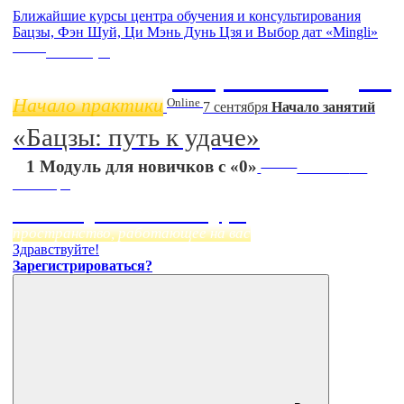
Ближайшие курсы центра обучения и консультирования
Бацзы, Фэн Шуй, Ци Мэнь Дунь Цзя и Выбор дат «Mingli»
Online
11 ноября
Бацзы 2 Модуль
Начало практики
Online
7 сентября
Начало занятий
«Бацзы: путь к удаче»
Online
1 Модуль для новичков с «0»
Начало:
23
Сентября
Фэн Шуй онлайн-курс
пространство, работающее на вас
Здравствуйте!
Зарегистрироваться?