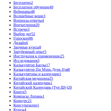
Бесплатно
2
Бесплатное обучение
49
Вебинары
48
Волшебные вещи
3
Вопросы-ответы
4
Впечатления
20
Встречи
3
Выбор дат
52
Гороскоп
86
Дизайн
6
Заочные курсы
8
Зарубежный опыт
5
Инструкция к применению
25
Исследования
3
Калькулятор Бацзы
17
Калькулятор Ци Мэнь Дунь Цзя
8
Калькуляторы и календари
1
Китайская медицина
25
Китайский календарь
1
Китайский Календарь (Тун Шу)
20
Книги
5
Компасы Лопань
1
Конкурс
21
Консультации
1
Курсы
4