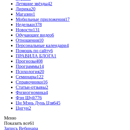
Летящие звёзды
42
Лирика
20
Магазин
1
Мобильные приложения
17
Недельки
378
Новости
131
Обучающее видео
6
Отношения
10
Персональные календари
4
Помощь по сайту
6
ПРАВИЛА БЛОГА
1
Прогнозы
408
Программы
14
Психология
20
Семинары
122
Справочники
16
Статьи-отзывы
2
Физиогномика
4
Фэн Шуй
776
Ци Мэнь Дунь Цзя
645
Цигун
2
Меню
Показать все
61
Запись Вебинара