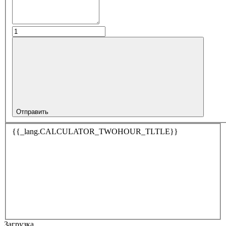
Отправить
{{_lang.CALCULATOR_TWOHOUR_TLTLE}}
Загрузка…