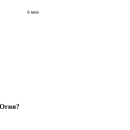
6 мин
 Огня?