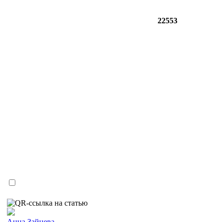
22553
Анна Зайцева