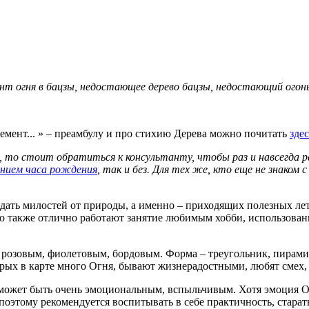
ент огня в бацзы, недостающее дерево бацзы, недостающий огонь
емент... » – преамбулу и про стихию Дерева можно почитать
здес
, то стоит обратиться к консультанту, чтобы раз и навсегда ра
ением часа рождения
, так и без. Для тех же, кто еще не знаком
ждать милостей от природы, а именно – приходящих полезных 
 также отлично работают занятие любимым хобби, использовани
 розовым, фиолетовым, бордовым. Форма – треугольник, пирамид
оторых в карте много Огня, бывают жизнерадостными, любят сме
 может быть очень эмоциональным, вспыльчивым. Хотя эмоция Ог
оэтому рекомендуется воспитывать в себе практичность, старат