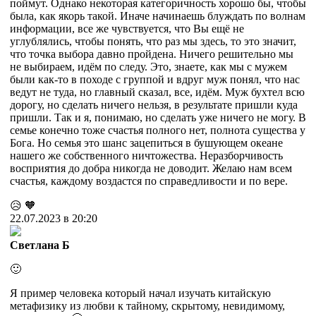
поймут. Однако некоторая категоричность хорошо бы, чтобы
была, как якорь такой. Иначе начинаешь блуждать по волнам
информации, все же чувствуется, что Вы ещё не
углублялись, чтобы понять, что раз мы здесь, то это значит,
что точка выбора давно пройдена. Ничего решительно мы
не выбираем, идём по следу. Это, знаете, как мы с мужем
были как-то в походе с группой и вдруг муж понял, что нас
ведут не туда, но главный сказал, все, идём. Муж бухтел всю
дорогу, но сделать ничего нельзя, в результате пришли куда
пришли. Так и я, понимаю, но сделать уже ничего не могу. В
семье конечно тоже счастья полного нет, полнота существа у
Бога. Но семья это шанс зацепиться в бушующем океане
нашего же собственного ничтожества. Неразборчивость
восприятия до добра никогда не доводит. Желаю нам всем
счастья, каждому воздастся по справедливости и по вере.
😥
🧡
22.07.2023 в 20:20
Светлана Б
🙂
Я пример человека который начал изучать китайскую
метафизику из любви к тайному, скрытому, невидимому,