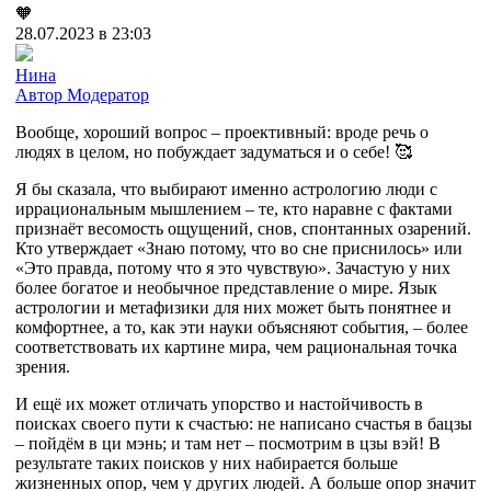
🧡
28.07.2023 в 23:03
Нина
Автор
Модератор
Вообще, хороший вопрос – проективный: вроде речь о
людях в целом, но побуждает задуматься и о себе! 🥰
Я бы сказала, что выбирают именно астрологию люди с
иррациональным мышлением – те, кто наравне с фактами
признаёт весомость ощущений, снов, спонтанных озарений.
Кто утверждает «Знаю потому, что во сне приснилось» или
«Это правда, потому что я это чувствую». Зачастую у них
более богатое и необычное представление о мире. Язык
астрологии и метафизики для них может быть понятнее и
комфортнее, а то, как эти науки объясняют события, – более
соответствовать их картине мира, чем рациональная точка
зрения.
И ещё их может отличать упорство и настойчивость в
поисках своего пути к счастью: не написано счастья в бацзы
– пойдём в ци мэнь; и там нет – посмотрим в цзы вэй! В
результате таких поисков у них набирается больше
жизненных опор, чем у других людей. А больше опор значит