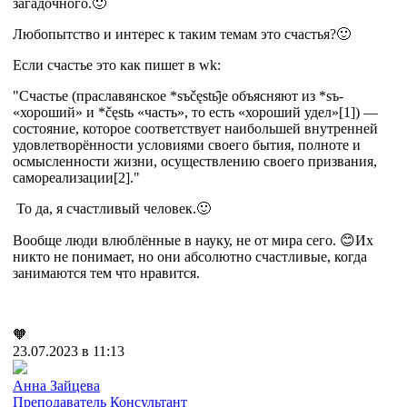
загадочного.🙂
Любопытство и интерес к таким темам это счастья?🙂
Если счастье это как пишет в wk:
"Счастье (праславянское *sъčęstь̂je объясняют из *sъ-
«хороший» и *čęstь «часть», то есть «хороший удел»[1]) —
состояние, которое соответствует наибольшей внутренней
удовлетворённости условиями своего бытия, полноте и
осмысленности жизни, осуществлению своего призвания,
самореализации[2]."
То да, я счастливый человек.🙂
Вообще люди влюблённые в науку, не от мира сего. 😊Их
никто не понимает, но они абсолютно счастливые, когда
занимаются тем что нравится.
🧡
23.07.2023 в 11:13
Анна Зайцева
Преподаватель
Консультант