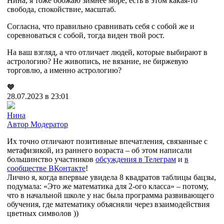
Нина, я тоже обожаю зимнее море, есть в этом какая-то
свобода, спокойствие, масштаб.
Согласна, что правильно сравнивать себя с собой же и
соревноваться с собой, тогда виден твой рост.
На ваш взгляд, а что отличает людей, которые выбирают в
астрологию? Не живопись, не вязание, не биржевую
торговлю, а именно астрологию?
🧡
28.07.2023 в 23:01
Нина
Автор
Модератор
Их точно отличают позитивные впечатления, связанные с
метафизикой, из раннего возраста – об этом написали
большинство участников
обсуждения в Телеграм
и
в
сообществе ВКонтакте
!
Лично я, когда впервые увидела 8 квадратов таблицы бацзы,
подумала: «Это же математика для 2-ого класса» – потому,
что в начальной школе у нас была программа развивающего
обучения, где математику объясняли через взаимодействия
цветных символов ))