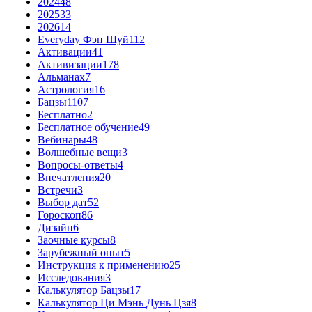
2024
48
2025
33
2026
14
Everyday Фэн Шуй
112
Активации
41
Активизации
178
Альманах
7
Астрология
16
Бацзы
1107
Бесплатно
2
Бесплатное обучение
49
Вебинары
48
Волшебные вещи
3
Вопросы-ответы
4
Впечатления
20
Встречи
3
Выбор дат
52
Гороскоп
86
Дизайн
6
Заочные курсы
8
Зарубежный опыт
5
Инструкция к применению
25
Исследования
3
Калькулятор Бацзы
17
Калькулятор Ци Мэнь Дунь Цзя
8