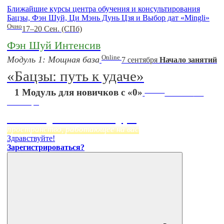
Ближайшие курсы центра обучения и консультирования
Бацзы, Фэн Шуй, Ци Мэнь Дунь Цзя и Выбор дат «Mingli»
Очно
17–20 Сен. (СПб)
Фэн Шуй Интенсив
Online
Модуль 1: Мощная база
7 сентября
Начало занятий
«Бацзы: путь к удаче»
Online
1 Модуль для новичков с «0»
Начало:
23
Сентября
Фэн Шуй онлайн-курс
пространство, работающее на вас
Здравствуйте!
Зарегистрироваться?