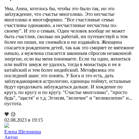
Увы, Анна, хотелось бы, чтобы это было так, но это
заблуждение, что счастье многолико. Это несчастье
многолико и многоформно. "Все счастливые семьи
счастливы одинаково, а несчастливые несчастны по-
своему". И это о семьях. Один человек вообще не может
быть счастлив, сколько ни работай, ни путешествуй и тем
более ни пиши, ни снимайся и ни издавайся. Женщина
спасается рождением детей, так как это смиряет ее мятежное
начало, а мужчина спасается законным сбросом незаконной
энергии, если вы меня понимаете. Если ты один, жениться
или выйти замуж не удалось, тогда в монастырь и не в
китайский и тем более индийский. Метафизика это
последний шанс это понять. У Бога и это есть, дать
заблуждающимся астрологию, единицы поймут, остальные
будут продолжать заблуждаться дальше. И хождение по
кругу, по кругу и по кругу. "Счастье многолико", "просто
будь", "щастя" и т.д. Эгоизм, "величие" и "великолепие" и...
пустота.
🧡
😥
02.08.2023 в 19:15
Елена Шелонина
Автор