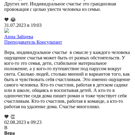
Других нет. Индивидуальное счастье это грандиозная
провокация с целью увести человека из семьи.
🧡
😂
31.07.2023 в 19:03
Анна Зайцева
Преподаватель
Консультант
Вера, индивидуальное счастье в смысле у каждого человека
ощущение счастья может быть от разных обстоятельств. У
кого-то это семья, дети, стабильное материальное
положение, а у кого-то путешествие под парусом вокруг
света. Сколько людей, столько мнений и вариантов того, как
быть и чувствовать себя счастливым. Это именно ощущение
самого человека. Кто-то счастлив, работая в детском садике
или в школе, общаясь и воспитывая детей. А кто-то в
одиночестве сидя дома пишет роман и тоже чувствует себя
счастливым. Кто-то счастлив, работая в команде, а кто-то
работая на удаленке дома. Счастье многолико.
🧡
👏
02.08.2023 в 09:23
В
Вера