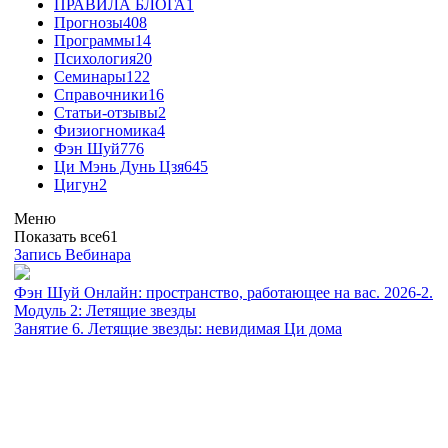
ПРАВИЛА БЛОГА
1
Прогнозы
408
Программы
14
Психология
20
Семинары
122
Справочники
16
Статьи-отзывы
2
Физиогномика
4
Фэн Шуй
776
Ци Мэнь Дунь Цзя
645
Цигун
2
Меню
Показать все
61
Запись Вебинара
Фэн Шуй Онлайн: пространство, работающее на вас. 2026-2.
Модуль 2: Летящие звезды
Занятие 6. Летящие звезды: невидимая Ци дома