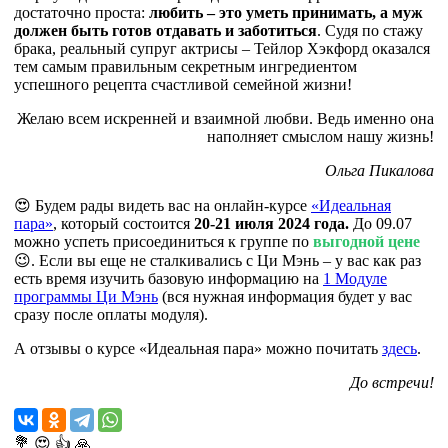
достаточно проста:
любить – это уметь принимать, а муж
должен быть готов отдавать и заботиться
. Судя по стажу
брака, реальный супруг актрисы – Тейлор Хэкфорд оказался
тем самым правильным секретным ингредиентом
успешного рецепта счастливой семейной жизни!
Желаю всем искренней и взаимной любви. Ведь именно она
наполняет смыслом нашу жизнь!
Ольга Пикалова
😍 Будем рады видеть вас на онлайн-курсе
«Идеальная
пара»
, который состоится
20-21 июля 2024 года.
До 09.07
можно успеть присоединиться к группе по
выгодной цене
😉. Если вы еще не сталкивались с Ци Мэнь – у вас как раз
есть время изучить базовую информацию на
1 Модуле
программы Ци Мэнь
(вся нужная информация будет у вас
сразу после оплаты модуля).
А отзывы о курсе «Идеальная пара» можно почитать
здесь
.
До встречи!
💐
😍
👍
🙏