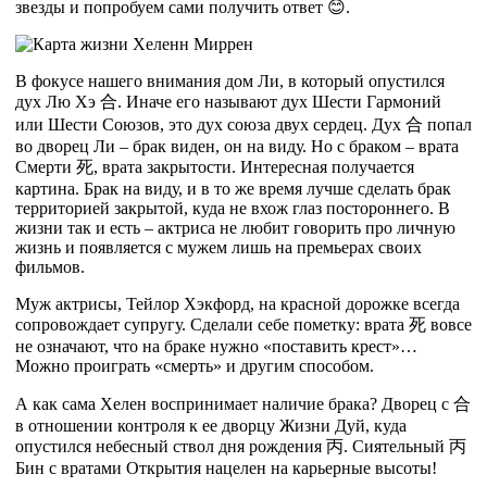
звезды и попробуем сами получить ответ 😊.
В фокусе нашего внимания дом Ли, в который опустился
дух Лю Хэ
合
. Иначе его называют дух Шести Гармоний
или Шести Союзов, это дух союза двух сердец. Дух
合
попал
во дворец Ли – брак виден, он на виду. Но с браком – врата
Смерти
死
, врата закрытости. Интересная получается
картина. Брак на виду, и в то же время лучше сделать брак
территорией закрытой, куда не вхож глаз постороннего. В
жизни так и есть – актриса не любит говорить про личную
жизнь и появляется с мужем лишь на премьерах своих
фильмов.
Муж актрисы, Тейлор Хэкфорд, на красной дорожке всегда
сопровождает супругу. Сделали себе пометку: врата
死
вовсе
не означают, что на браке нужно «поставить крест»…
Можно проиграть «смерть» и другим способом.
А как сама Хелен воспринимает наличие брака? Дворец с
合
в отношении контроля к ее дворцу Жизни Дуй, куда
опустился небесный ствол дня рождения
丙
. Сиятельный
丙
Бин с вратами Открытия нацелен на карьерные высоты!