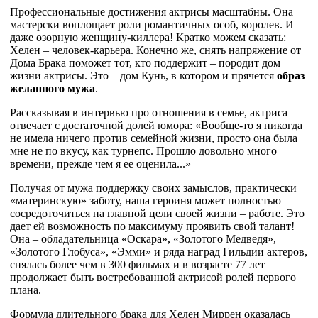
Профессиональные достижения актрисы масштабны. Она
мастерски воплощает роли романтичных особ, королев. И
даже озорную женщину-киллера! Кратко можем сказать:
Хелен – человек-карьера. Конечно же, снять напряжение от
Дома Брака поможет тот, кто поддержит – породит дом
жизни актрисы. Это – дом Кунь, в котором и прячется
образ
желанного мужа
.
Рассказывая в интервью про отношения в семье, актриса
отвечает с достаточной долей юмора: «Вообще-то я никогда
не имела ничего против семейной жизни, просто она была
мне не по вкусу, как турнепс. Прошло довольно много
времени, прежде чем я ее оценила...»
Получая от мужа поддержку своих замыслов, практически
«материнскую» заботу, наша героиня может полностью
сосредоточиться на главной цели своей жизни – работе. Это
дает ей возможность по максимуму проявить свой талант!
Она – обладательница «Оскара», «Золотого Медведя»,
«Золотого Глобуса», «Эмми» и ряда наград Гильдии актеров,
снялась более чем в 300 фильмах и в возрасте 77 лет
продолжает быть востребованной актрисой ролей первого
плана.
Формула длительного брака для Хелен Миррен оказалась