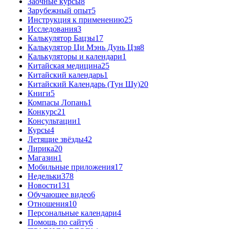
Заочные курсы
8
Зарубежный опыт
5
Инструкция к применению
25
Исследования
3
Калькулятор Бацзы
17
Калькулятор Ци Мэнь Дунь Цзя
8
Калькуляторы и календари
1
Китайская медицина
25
Китайский календарь
1
Китайский Календарь (Тун Шу)
20
Книги
5
Компасы Лопань
1
Конкурс
21
Консультации
1
Курсы
4
Летящие звёзды
42
Лирика
20
Магазин
1
Мобильные приложения
17
Недельки
378
Новости
131
Обучающее видео
6
Отношения
10
Персональные календари
4
Помощь по сайту
6