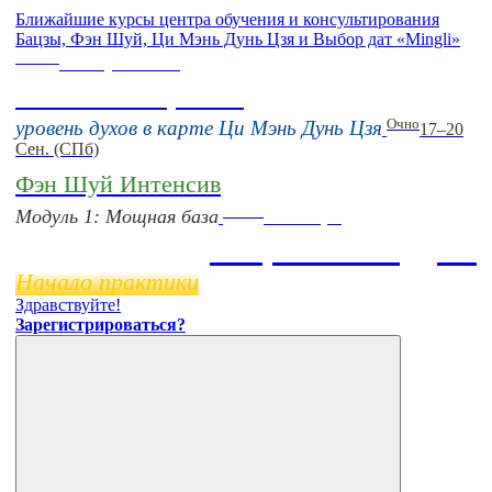
Ближайшие курсы центра обучения и консультирования
Бацзы, Фэн Шуй, Ци Мэнь Дунь Цзя и Выбор дат «Mingli»
Online
16 августа 11:00
Тонкие настройки
Очно
уровень духов в карте Ци Мэнь Дунь Цзя
17–20
Сен. (СПб)
Фэн Шуй Интенсив
Online
Модуль 1: Мощная база
11 ноября
Бацзы 2 Модуль
Начало практики
Здравствуйте!
Зарегистрироваться?