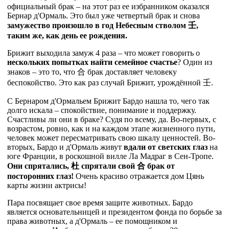
официальный брак – на этот раз ее избранником оказался
Бернар д'Ормаль. Это был уже четвертый брак и снова
замужество произошло в год Небесным стволом
壬
,
таким же, как день ее рождения.
Брижит выходила замуж 4 раза – что может говорить о
нескольких попытках найти семейное счастье
? Один из
знаков – это то, что
合
брак доставляет человеку
беспокойство. Это как раз случай Брижит, урождённой
壬
.
С Бернаром д'Ормальем Брижит Бардо нашла то, чего так
долго искала – спокойствие, понимание и поддержку.
Счастливы ли они в браке? Судя по всему, да. Во-первых, с
возрастом, ровно, как и на каждом этапе жизненного пути,
человек может пересматривать свою шкалу ценностей. Во-
вторых, Бардо и д'Ормаль живут
вдали от светских глаз
на
юге Франции, в роскошной вилле Ла Мадраг в Сен-Тропе.
Они спрятались,
杜
спрятали свой
合
брак от
посторонних глаз!
Очень красиво отражается дом Цянь
карты жизни актрисы!
Пара посвящает свое время защите животных. Бардо
является основательницей и президентом фонда по борьбе за
права животных, а д'Ормаль – ее помощником и