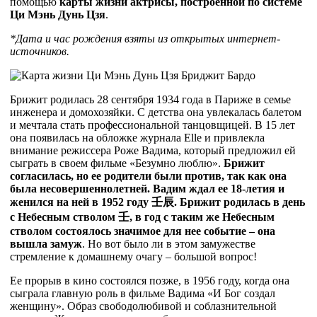
помощью
карты жизни актрисы, построенной по системе
Ци Мэнь Дунь Цзя
.
*Дата и час рождения взяты из открытых интернет-
источников.
Брижит родилась 28 сентября 1934 года в Париже в семье
инженера и домохозяйки. С детства она увлекалась балетом
и мечтала стать профессиональной танцовщицей. В 15 лет
она появилась на обложке журнала Elle и привлекла
внимание режиссера Роже Вадима, который предложил ей
сыграть в своем фильме «Безумно люблю».
Брижит
согласилась, но ее родители были против, так как она
была несовершеннолетней. Вадим ждал ее 18-летия и
женился на ней в 1952 году
壬
辰
. Брижит родилась в день
с Небесным стволом
壬
, в год с таким же Небесным
стволом состоялось значимое для нее событие – она
вышла замуж
. Но вот было ли в этом замужестве
стремление к домашнему очагу – большой вопрос!
Ее прорыв в кино состоялся позже, в 1956 году, когда она
сыграла главную роль в фильме Вадима «И Бог создал
женщину». Образ свободолюбивой и соблазнительной