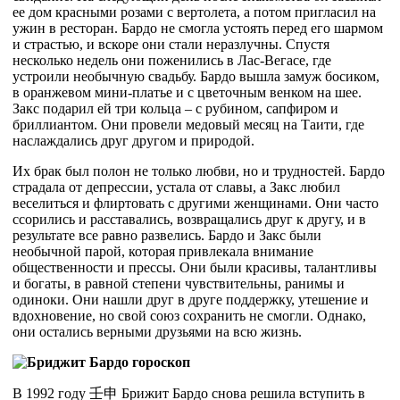
ее дом красными розами с вертолета, а потом пригласил на
ужин в ресторан. Бардо не смогла устоять перед его шармом
и страстью, и вскоре они стали неразлучны. Спустя
несколько недель они поженились в Лас-Вегасе, где
устроили необычную свадьбу. Бардо вышла замуж босиком,
в оранжевом мини-платье и с цветочным венком на шее.
Закс подарил ей три кольца – с рубином, сапфиром и
бриллиантом. Они провели медовый месяц на Таити, где
наслаждались друг другом и природой.
Их брак был полон не только любви, но и трудностей. Бардо
страдала от депрессии, устала от славы, а Закс любил
веселиться и флиртовать с другими женщинами. Они часто
ссорились и расставались, возвращались друг к другу, и в
результате все равно развелись. Бардо и Закс были
необычной парой, которая привлекала внимание
общественности и прессы. Они были красивы, талантливы
и богаты, в равной степени чувствительны, ранимы и
одиноки. Они нашли друг в друге поддержку, утешение и
вдохновение, но свой союз сохранить не смогли. Однако,
они остались верными друзьями на всю жизнь.
В 1992 году
壬
申
Брижит Бардо снова решила вступить в