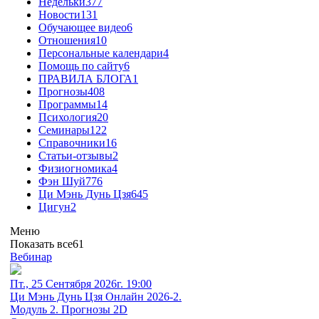
Недельки
377
Новости
131
Обучающее видео
6
Отношения
10
Персональные календари
4
Помощь по сайту
6
ПРАВИЛА БЛОГА
1
Прогнозы
408
Программы
14
Психология
20
Семинары
122
Справочники
16
Статьи-отзывы
2
Физиогномика
4
Фэн Шуй
776
Ци Мэнь Дунь Цзя
645
Цигун
2
Меню
Показать все
61
Вебинар
Пт., 25 Сентября 2026г. 19:00
Ци Мэнь Дунь Цзя Онлайн 2026-2.
Модуль 2. Прогнозы 2D