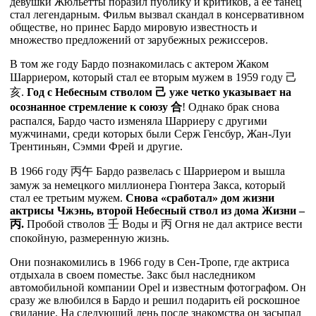
девушки Жюльетты поразил публику и критиков, а ее танец
стал легендарным. Фильм вызвал скандал в консервативном
обществе, но принес Бардо мировую известность и
множество предложений от зарубежных режиссеров.
В том же году Бардо познакомилась с актером Жаком
Шарриером, который стал ее вторым мужем в 1959 году
己
亥
.
Год с Небесным стволом
己
уже четко указывает на
осознанное стремление к союзу
合
! Однако брак снова
распался, Бардо часто изменяла Шарриеру с другими
мужчинами, среди которых были Серж Генсбур, Жан-Луи
Трентиньян, Сэмми Фрей и другие.
В 1966 году
丙
午
Бардо развелась с Шарриером и вышла
замуж за немецкого миллионера Гюнтера Закса, который
стал ее третьим мужем.
Снова «сработал» дом жизни
актрисы Чжэнь, второй Небесный ствол из дома Жизни –
丙
.
Пробой стволов
壬
Воды и
丙
Огня не дал актрисе вести
спокойную, размеренную жизнь.
Они познакомились в 1966 году в Сен-Тропе, где актриса
отдыхала в своем поместье. Закс был наследником
автомобильной компании Opel и известным фотографом. Он
сразу же влюбился в Бардо и решил подарить ей роскошное
свидание. На следующий день после знакомства он засыпал