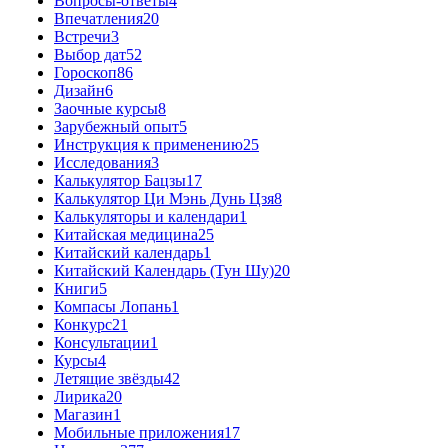
Вопросы-ответы
4
Впечатления
20
Встречи
3
Выбор дат
52
Гороскоп
86
Дизайн
6
Заочные курсы
8
Зарубежный опыт
5
Инструкция к применению
25
Исследования
3
Калькулятор Бацзы
17
Калькулятор Ци Мэнь Дунь Цзя
8
Калькуляторы и календари
1
Китайская медицина
25
Китайский календарь
1
Китайский Календарь (Тун Шу)
20
Книги
5
Компасы Лопань
1
Конкурс
21
Консультации
1
Курсы
4
Летящие звёзды
42
Лирика
20
Магазин
1
Мобильные приложения
17