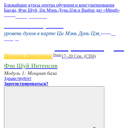
Ближайшие курсы центра обучения и консультирования
Бацзы, Фэн Шуй, Ци Мэнь Дунь Цзя и Выбор дат «Mingli»
Online
16 августа 11:00
Тонкие настройки
Online
уровень духов в карте Ци Мэнь Дунь Цзя
11
ноября
Бацзы 2 Модуль
Начало практики
Очно
17–20 Сен. (СПб)
Фэн Шуй Интенсив
Модуль 1: Мощная база
Здравствуйте!
Зарегистрироваться?