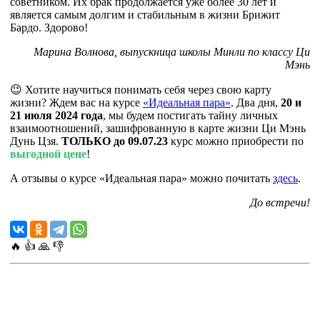
советником. Их брак продолжается уже более 30 лет и
является самым долгим и стабильным в жизни Брижит
Бардо. Здорово!
Марина Волнова, выпускница школы Минли по классу Ци
Мэнь
😉 Хотите научиться понимать себя через свою карту
жизни? Ждем вас на курсе
«Идеальная пара»
. Два дня,
20 и
21 июля 2024 года
, мы будем постигать тайну личных
взаимоотношений, зашифрованную в карте жизни Ци Мэнь
Дунь Цзя.
ТОЛЬКО до 09.07.23
курс можно приобрести по
выгодной цене
!
А отзывы о курсе «Идеальная пара» можно почитать
здесь
.
До встречи!
🔥
👍
🙏
👎