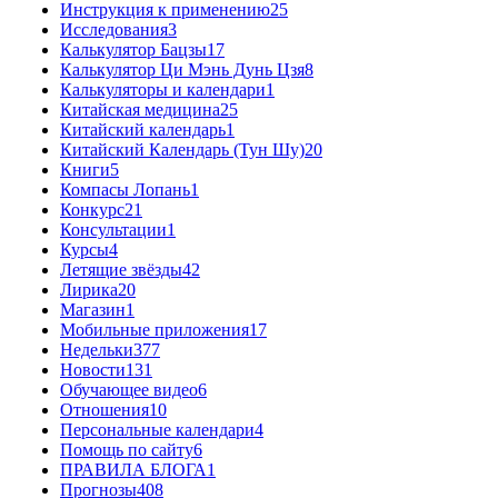
Инструкция к применению
25
Исследования
3
Калькулятор Бацзы
17
Калькулятор Ци Мэнь Дунь Цзя
8
Калькуляторы и календари
1
Китайская медицина
25
Китайский календарь
1
Китайский Календарь (Тун Шу)
20
Книги
5
Компасы Лопань
1
Конкурс
21
Консультации
1
Курсы
4
Летящие звёзды
42
Лирика
20
Магазин
1
Мобильные приложения
17
Недельки
377
Новости
131
Обучающее видео
6
Отношения
10
Персональные календари
4
Помощь по сайту
6
ПРАВИЛА БЛОГА
1
Прогнозы
408