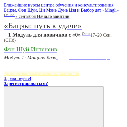
Ближайшие курсы центра обучения и консультирования
Бацзы, Фэн Шуй, Ци Мэнь Дунь Цзя и Выбор дат «Mingli»
Online
7 сентября
Начало занятий
«Бацзы: путь к удаче»
Очно
1 Модуль для новичков с «0»
17–20 Сен.
(СПб)
Фэн Шуй Интенсив
Online
Модуль 1: Мощная база
Начало:
23 Сентября
Фэн Шуй онлайн-курс
пространство, работающее на вас
Здравствуйте!
Зарегистрироваться?