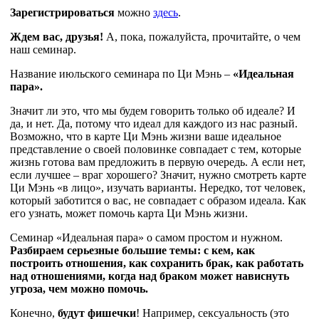
Зарегистрироваться
можно
здесь
.
Ждем вас, друзья!
А, пока, пожалуйста, прочитайте, о чем
наш семинар.
Название июльского семинара по Ци Мэнь –
«Идеальная
пара».
Значит ли это, что мы будем говорить только об идеале? И
да, и нет. Да, потому что идеал для каждого из нас разный.
Возможно, что в карте Ци Мэнь жизни ваше идеальное
представление о своей половинке совпадает с тем, которые
жизнь готова вам предложить в первую очередь. А если нет,
если лучшее – враг хорошего? Значит, нужно смотреть карте
Ци Мэнь «в лицо», изучать варианты. Нередко, тот человек,
который заботится о вас, не совпадает с образом идеала. Как
его узнать, может помочь карта Ци Мэнь жизни.
Семинар «Идеальная пара» о самом простом и нужном.
Разбираем серьезные большие темы: с кем, как
построить отношения, как сохранить брак, как работать
над отношениями, когда над браком может нависнуть
угроза, чем можно помочь.
Конечно,
будут фишечки
! Например, сексуальность (это