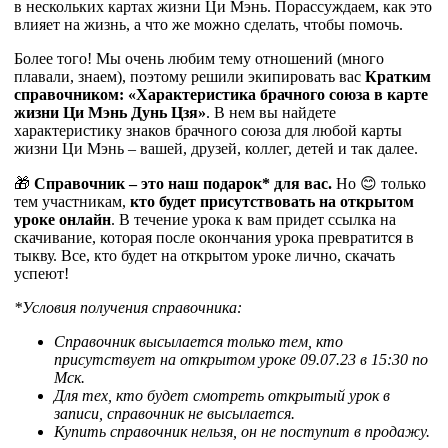
в нескольких картах жизни Ци Мэнь. Порассуждаем, как это
влияет на жизнь, а что же можно сделать, чтобы помочь.
Более того! Мы очень любим тему отношений (много
плавали, знаем), поэтому решили экипировать вас
Кратким
справочником: «Характеристика брачного союза в карте
жизни Ци Мэнь Дунь Цзя»
. В нем вы найдете
характеристику знаков брачного союза для любой карты
жизни Ци Мэнь – вашей, друзей, коллег, детей и так далее.
🎁
Справочник – это наш подарок* для вас.
Но 😊 только
тем участникам,
кто будет присутствовать на открытом
уроке онлайн
. В течение урока к вам придет ссылка на
скачивание, которая после окончания урока превратится в
тыкву. Все, кто будет на открытом уроке лично, скачать
успеют!
*Условия получения справочника:
Справочник высылается только тем, кто
присутствует на открытом уроке 09.07.23 в 15:30 по
Мск.
Для тех, кто будет смотреть открытый урок в
записи, справочник не высылается.
Купить справочник нельзя, он не поступит в продажу.