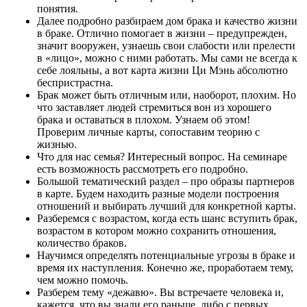
понятия.
Далее подробно разбираем дом брака и качество жизни
в браке. Отлично помогает в жизни – предупрежден,
значит вооружен, узнаешь свои слабости или прелести
в «лицо», можно с ними работать. Мы сами не всегда к
себе лояльны, а вот карта жизни Ци Мэнь абсолютно
беспристрастна.
Брак может быть отличным или, наоборот, плохим. Но
что заставляет людей стремиться вон из хорошего
брака и оставаться в плохом. Узнаем об этом!
Проверим личные карты, сопоставим теорию с
жизнью.
Что для нас семья? Интересный вопрос. На семинаре
есть возможность рассмотреть его подробно.
Большой тематический раздел – про образы партнеров
в карте. Будем находить разные модели построения
отношений и выбирать лучший для конкретной карты.
Разберемся с возрастом, когда есть шанс вступить брак,
возрастом в котором можно сохранить отношения,
количество браков.
Научимся определять потенциальные угрозы в браке и
время их наступления. Конечно же, проработаем тему,
чем можно помочь.
Разберем тему «дежавю». Вы встречаете человека и,
кажется, что вы знали его раньше, либо с первых