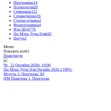
Программы
14
Психология
20
Семинары
122
Справочники
16
Статьи-отзывы
2
Физиогномика
4
Фэн Шуй
776
Ци Мэнь Дунь Цзя
645
Цигун
2
Меню
Показать все
61
Практикум
Чт., 22 Октября 2026г. 19:00
Ци Мэнь Дунь Цзя Онлайн 2026-2 ПРО.
Модуль 3. Прогнозы 3D
ЦМ Практика 1. Прогнозы