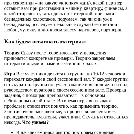
про секретики – на какую «кнопку» жать), какой партнер
оставит вам при расставании машину, квартиру, финансы, а
какой отправит гулять вдоль по Питерской, признаки
безнадежных холостяков, подумаем, так ли они уж и
безнадежны, исследуем печальные случаи безответной
любви, чуточку приоткроем завесу партнеров, партнерш.
Как будем осваивать материал:
Теория
Сразу после теоретического утверждения
приводятся конкретные примеры. Теорию закрепляем
интерактивными играми в сессионных залах.
Игра
Все участники делятся на группы по 10-12 человек и
переходят каждый в свой сессионный зал. У каждой группы
есть куратор. Группа получает задание и выполняет его под
руководством куратора в своем сессионном зале. Проверка
задания, с помощью преподавателя – в основном
вебинарном онлайн зале. Во время игры всплывают
пробелы и становится понятно, как применять теорию.
Занятия очень насыщенные, в процесс вовлечены все:
преподаватель, кураторы, участники. Скучать и отвлекаться
некогда.
Что узнаем?
В начале семинара быстро повторяем основные