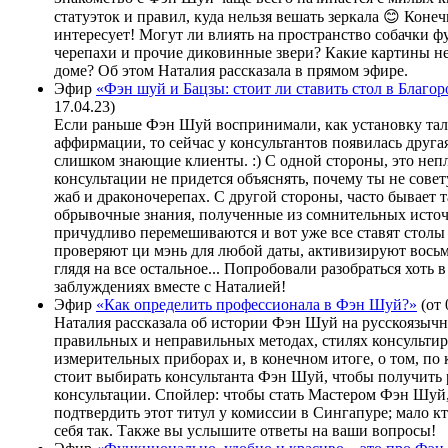
статуэток и правил, куда нельзя вешать зеркала 😊 Конеч
интересует! Могут ли влиять на пространство собачки фу
черепахи и прочие диковинные звери? Какие картины не
доме? Об этом Наталия рассказала в прямом эфире.
Эфир
«Фэн шуй и Бацзы: стоит ли ставить стол в Благо
17.04.23)
Если раньше Фэн Шуй воспринимали, как установку та
аффирмации, то сейчас у консультантов появилась друга
слишком знающие клиенты. :) С одной стороны, это непл
консультации не придется объяснять, почему ты не сове
жаб и драконочерепах. С другой стороны, часто бывает т
обрывочные знания, полученные из сомнительных источ
причудливо перемешиваются и вот уже все ставят столы
проверяют ци мэнь для любой даты, активизируют восьм
глядя на все остальное... Попробовали разобраться хоть 
заблуждениях вместе с Наталией!
Эфир
«Как определить профессионала в Фэн Шуй?»
(от 
Наталия рассказала об истории Фэн Шуй на русскоязычн
правильных и неправильных методах, стилях консультир
измерительных приборах и, в конечном итоге, о том, по
стоит выбирать консультанта Фэн Шуй, чтобы получить р
консультации. Спойлер: чтобы стать Мастером Фэн Шуй
подтвердить этот титул у комиссии в Сингапуре; мало к
себя так. Также вы услышите ответы на ваши вопросы!