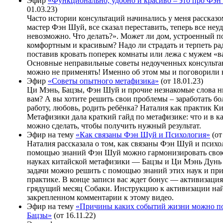
Эфир
«Функционально, удобно и красиво – это про Фэ
01.03.23)
Часто истории консультаций начинались у меня рассказ
мастер Фэн Шуй, все сказал переставить, теперь все неу
невозможно. Что делать?». Может ли дом, устроенный 
комфортным и красивым? Надо ли страдать и терпеть рад
поставив кровать поперек комнаты или лежа с мужем «в
Основные неправильные советы недоученных консульта
можно не применять! Именно об этом мы и поговорили 
Эфир
«Советы опытного метафизика»
(от 18.01.23)
Ци Мэнь, Бацзы, Фэн Шуй и прочие незнакомые слова н
вам? А вы хотите решить свои проблемы – заработать бо
работу, любовь, родить ребёнка? Наталия как практик К
Метафизики дала краткий гайд по метафизике: что и в к
можно сделать, чтобы получить нужный результат.
Эфир на тему
«Как связаны Фэн Шуй и Психология»
(от
Наталия рассказала о том, как связаны Фэн Шуй и психол
помощью знаний Фэн Шуй можно гармонизировать свою
науках китайской метафизики — Бацзы и Ци Мэнь Дунь
задачи можно решить с помощью знаний этих наук и пр
практике. В конце записи вас ждет бонус — активизаци
грядущий месяц Собаки. Инструкцию к активизации най
закрепленном комментарии к этому видео.
Эфир на тему
«Причины каких событий жизни можно по
Бацзы»
(от 16.11.22)