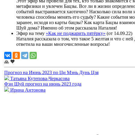
Этот эфир мы провели для тех, кто только знакомится с
метафизики и увлечен Бацзы. Все ли в жизни определено
событий выстраивается хаотично? Насколько сила воли 
человека способны менять его судьбу? Какие события м
заранее, исходя из карты бацзы? Как карта Бацзы взаимо
Шуй дома? Именно об этом рассказала Наталия!
Эфир на тему
«Как не поджарить пятёрку»
(от 14.09.22)
Наталия рассказала о том, что такое 5 желтая и что с ней
ответила на ваши многочисленные вопросы!
🙏
🧡
Прогноз на Июнь 2023 по Ци Мэнь Дунь Цзя
Татьяна Кутепова-Черкасова
Фэн Шуй прогноз на июнь 2023 года
Ирина Антонова