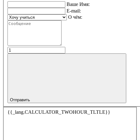
Ваше Имя:
E-mail:
О чём:
Отправить
{{_lang.CALCULATOR_TWOHOUR_TLTLE}}