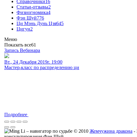
Справочники
16
Статьи-отзывы
2
Физиогномика
4
Фэн Шуй
776
Ци Мэнь Дунь Цзя
645
Цигун
2
Меню
Показать все
61
Запись Вебинара
Вт., 24 Декабря 2019г. 19:00
Мастер-класс по распределению ци
Подробнее
© 2010
Жемчужина дракона
-
консультирования Фэн Шуй