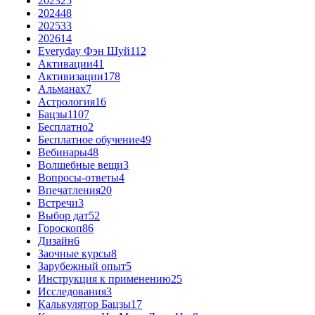
2023
25
2024
48
2025
33
2026
14
Everyday Фэн Шуй
112
Активации
41
Активизации
178
Альманах
7
Астрология
16
Бацзы
1107
Бесплатно
2
Бесплатное обучение
49
Вебинары
48
Волшебные вещи
3
Вопросы-ответы
4
Впечатления
20
Встречи
3
Выбор дат
52
Гороскоп
86
Дизайн
6
Заочные курсы
8
Зарубежный опыт
5
Инструкция к применению
25
Исследования
3
Калькулятор Бацзы
17