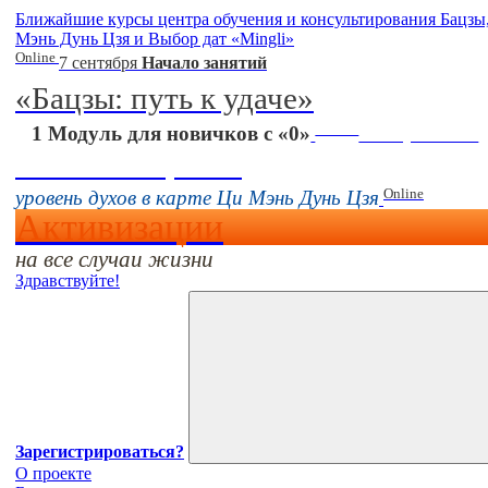
Ближайшие курсы центра обучения и консультирования Бацз
Мэнь Дунь Цзя и Выбор дат «Mingli»
Online
7 сентября
Начало занятий
«Бацзы: путь к удаче»
Online
1 Модуль для новичков с «0»
16 августа 11:00
Тонкие настройки
Online
уровень духов в карте Ци Мэнь Дунь Цзя
Активизации
на все случаи жизни
Здравствуйте!
Зарегистрироваться?
О проекте