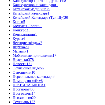
Калькулятор Ци Мэнь Дунь Цзя
8
Калькуляторы и календари
1
Китайская медицина
25
Китайский календарь
1
Китайский Календарь (Тун Шу)
20
Книги
5
Компасы Лопань
1
Конкурс
21
Консультации
1
Курсы
4
Летящие звёзды
42
Лирика
20
Магазин
1
Мобильные приложения
17
Недельки
378
Новости
131
Обучающее видео
6
Отношения
10
Персональные календари
4
Помощь по сайту
6
ПРАВИЛА БЛОГА
1
Прогнозы
408
Программы
14
Психология
20
Семинары
122