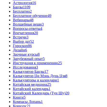
Астрология
16
Бацзы
1109
Бесплатно
2
Бесплатное обучение
49
Вебинары
48
Волшебные вещи
3
Вопросы-ответы
4
Впечатления
20
Встречи
3
Выбор дат
52
Гороскоп
86
Дизайн
6
Заочные курсы
8
Зарубежный опыт
5
Инструкция к применению
25
Исследования
3
Калькулятор Бацзы
17
Калькулятор Ци Мэнь Дунь Цзя
8
Калькуляторы и календари
1
Китайская медицина
25
Китайский календарь
1
Китайский Календарь (Тун Шу)
20
Книги
5
Компасы Лопань
1
Конкурс
21