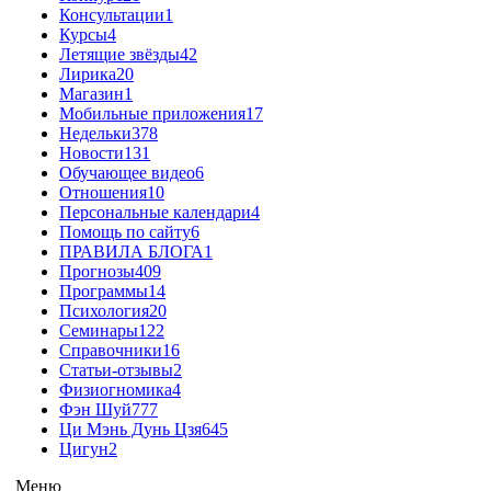
Консультации
1
Курсы
4
Летящие звёзды
42
Лирика
20
Магазин
1
Мобильные приложения
17
Недельки
378
Новости
131
Обучающее видео
6
Отношения
10
Персональные календари
4
Помощь по сайту
6
ПРАВИЛА БЛОГА
1
Прогнозы
409
Программы
14
Психология
20
Семинары
122
Справочники
16
Статьи-отзывы
2
Физиогномика
4
Фэн Шуй
777
Ци Мэнь Дунь Цзя
645
Цигун
2
Меню