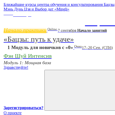
Ближайшие курсы центра обучения и консультирования Бацз
Мэнь Дунь Цзя и Выбор дат «Mingli»
Online
11 ноября
Бацзы 
Начало практики
Online
7 сентября
Начало занятий
«Бацзы: путь к удаче»
Очно
1 Модуль для новичков с «0»
17–20 Сен. (СПб)
Фэн Шуй Интенсив
Модуль 1: Мощная база
Здравствуйте!
Зарегистрироваться?
О проекте