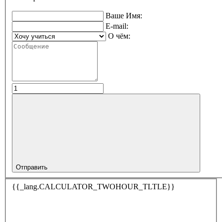
Ваше Имя:
E-mail:
О чём:
Отправить
{{_lang.CALCULATOR_TWOHOUR_TLTLE}}