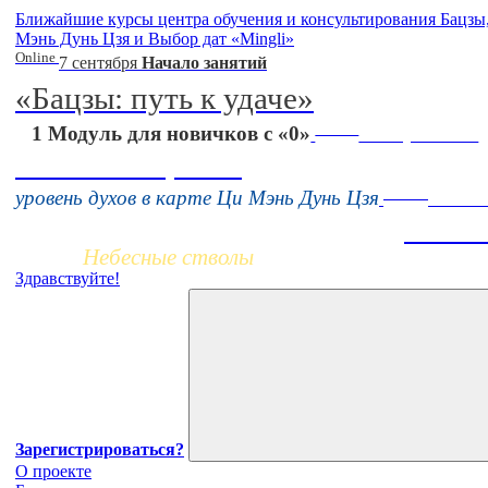
Ближайшие курсы центра обучения и консультирования Бацз
Мэнь Дунь Цзя и Выбор дат «Mingli»
Online
7 сентября
Начало занятий
«Бацзы: путь к удаче»
Online
1 Модуль для новичков с «0»
16 августа 11:00
Тонкие настройки
Заочно
уровень духов в карте Ци Мэнь Дунь Цзя
НОВЫЙ 
Жизнь 
Небесные стволы
Здравствуйте!
Зарегистрироваться?
О проекте