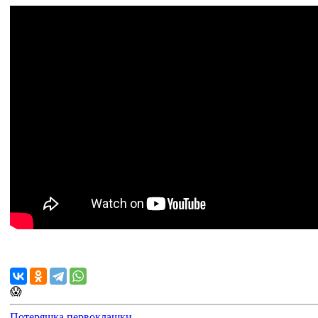
😱
Потеряшка первоклашки