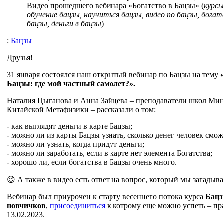
Видео прошедшего вебинара «Богатство в Бацзы» (
курсы
обучение бацзы, научиться бацзы, видео по бацзы, богат
бацзы, деньги в бацзы
)
:
Бацзы
Друзья!
31 января состоялся наш открытый вебинар по Бацзы на тему
Бацзы: где мой частный самолет?».
Наталия Цыганова и Анна Зайцева – преподаватели школ Мин
Китайской Метафизики – рассказали о том:
- как выглядят деньги в карте Бацзы;
- можно ли из карты Бацзы узнать, сколько денег человек смож
- можно ли узнать, когда придут деньги;
- можно ли заработать, если в карте нет элемента Богатства;
- хорошо ли, если богатства в Бацзы очень много.
😉 А также в видео есть ответ на вопрос, который мы загадыв
Вебинар был приурочен к старту весеннего потока курса
Бацз
новчичков
,
присоединиться
к котрому еще можно успеть – пр
13.02.2023.