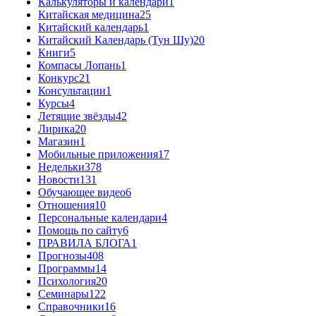
Калькуляторы и календари
1
Китайская медицина
25
Китайский календарь
1
Китайский Календарь (Тун Шу)
20
Книги
5
Компасы Лопань
1
Конкурс
21
Консультации
1
Курсы
4
Летящие звёзды
42
Лирика
20
Магазин
1
Мобильные приложения
17
Недельки
378
Новости
131
Обучающее видео
6
Отношения
10
Персональные календари
4
Помощь по сайту
6
ПРАВИЛА БЛОГА
1
Прогнозы
408
Программы
14
Психология
20
Семинары
122
Справочники
16