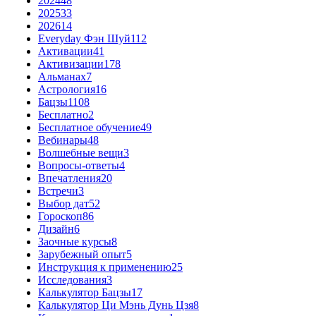
2024
48
2025
33
2026
14
Everyday Фэн Шуй
112
Активации
41
Активизации
178
Альманах
7
Астрология
16
Бацзы
1108
Бесплатно
2
Бесплатное обучение
49
Вебинары
48
Волшебные вещи
3
Вопросы-ответы
4
Впечатления
20
Встречи
3
Выбор дат
52
Гороскоп
86
Дизайн
6
Заочные курсы
8
Зарубежный опыт
5
Инструкция к применению
25
Исследования
3
Калькулятор Бацзы
17
Калькулятор Ци Мэнь Дунь Цзя
8