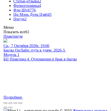
Статьи-отзывы
2
Физиогномика
4
Фэн Шуй
776
Ци Мэнь Дунь Цзя
645
Цигун
2
Меню
Показать все
61
Практикум
Ср., 7 Октября 2026г. 19:00
Бацзы ОнЛайн: путь к удаче. 2026-3.
Модуль 1
БЦ Практика 4. Отношения и брак в бацзы
Подробнее
© 2010
Жемчужина дракона
-