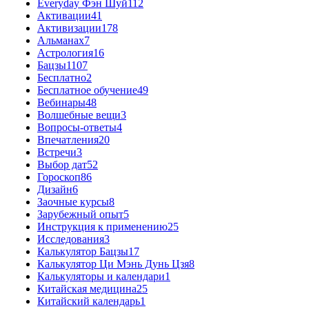
Everyday Фэн Шуй
112
Активации
41
Активизации
178
Альманах
7
Астрология
16
Бацзы
1107
Бесплатно
2
Бесплатное обучение
49
Вебинары
48
Волшебные вещи
3
Вопросы-ответы
4
Впечатления
20
Встречи
3
Выбор дат
52
Гороскоп
86
Дизайн
6
Заочные курсы
8
Зарубежный опыт
5
Инструкция к применению
25
Исследования
3
Калькулятор Бацзы
17
Калькулятор Ци Мэнь Дунь Цзя
8
Калькуляторы и календари
1
Китайская медицина
25
Китайский календарь
1