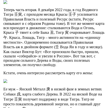
Теперь часть вторая. 8 декабря 2022 года, в год Водяного
Тигра
壬
寅,
с приходом месяца Крысы
壬
子
усиливается
Правильная Власть и полезный Ресурс (кстати, Ресурс
связывают и с образом Родины тоже). В тот же момент карта
вся приходит в движение: сталкиваются Вода и Огонь,
Крыса
子
тянет к себе Быка
丑
, Тигр
寅
очаровывает Лошадь
午
. Крыса, Лошадь, Тигр – много активности на «единицу
местности». Одновременно показывается Правильная
Власть аж в двойном формате (
壬
Вода Ян в году и месяце).
Как сказал Виктор Бут: «Все произошло быстро, пришли,
сказали «собирайся» и увезли в Россию». Вот так вот, с
приходом сильного Дерева и Воды, своих полезных
элементов, он получил свободу.
Кстати, очень интересно рассмотреть карту его жены:
Ее муж – Янский Металл
庚
в низкой фазе в земных ветвях
Собаки
戌
, карта слабого Дерева. В 2022 на янской Воде на
Тигре
壬
寅
получает поддержку в виде Тигра. Тигр не
просто показатель деревянной энергии, но и главный друг