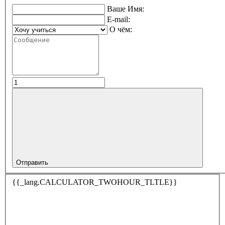
Ваше Имя:
E-mail:
О чём:
Отправить
{{_lang.CALCULATOR_TWOHOUR_TLTLE}}