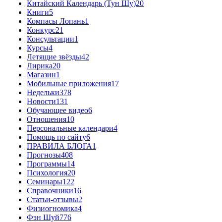
Китайский Календарь (Тун Шу)
20
Книги
5
Компасы Лопань
1
Конкурс
21
Консультации
1
Курсы
4
Летящие звёзды
42
Лирика
20
Магазин
1
Мобильные приложения
17
Недельки
378
Новости
131
Обучающее видео
6
Отношения
10
Персональные календари
4
Помощь по сайту
6
ПРАВИЛА БЛОГА
1
Прогнозы
408
Программы
14
Психология
20
Семинары
122
Справочники
16
Статьи-отзывы
2
Физиогномика
4
Фэн Шуй
776