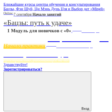
Ближайшие курсы центра обучения и консультирования
Бацзы, Фэн Шуй, Ци Мэнь Дунь Цзя и Выбор дат «Mingli»
Online
7 сентября
Начало занятий
«Бацзы: путь к удаче»
Online
1 Модуль для новичков с «0»
11 ноября
Бацзы 2 Модуль
Начало практики
Online
Начало:
23 Сентября
Фэн Шуй онлайн-курс
пространство, работающее на вас
Здравствуйте!
Зарегистрироваться?
Вход