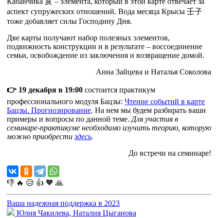
Кабанчика
亥
– элемента, который в этой карте отвечает за
аспект супружеских отношений. Вода месяца Крысы
壬
子
тоже добавляет силы Господину Дня.
Две карты получают набор полезных элементов,
подвижность конструкции и в результате – воссоединение
семьи, освобождение из заключения и возвращение домой.
Анна Зайцева и Наталья Соколова
👉 19 декабря в 19:00
состоится практикум
профессионального модуля Бацзы:
Чтение событий в карте
Бацзы. Прогнозирование
. На нем мы будем разбирать ваши
примеры и вопросы по данной теме.
Для участия в
семинаре-практикуме необходимо изучить теорию, которую
можно приобрести
здесь
.
До встречи на семинаре!
👎
🔥
😥
👍
🧡
🙏
Ваша надежная поддержка в 2023
Юлия Чакилева, Наталия Цыганова