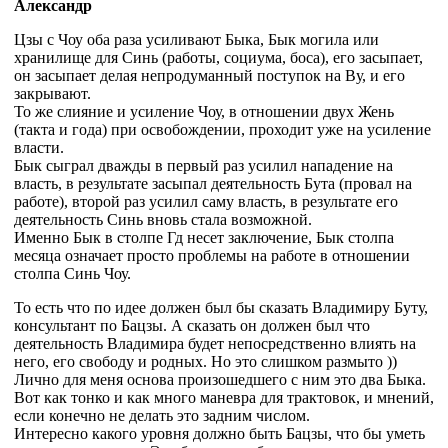
Александр
Цзы с Чоу оба раза усиливают Быка, Бык могила или
хранилище для Синь (работы, социума, боса), его засыпает,
он засыпает делая непродуманный поступок на Ву, и его
закрывают.
То же слияние и усиление Чоу, в отношении двух Жень
(такта и года) при освобождении, проходит уже на усиление
власти.
Бык сыграл дважды в первый раз усилил нападение на
власть, в результате засыпал деятельность Бута (провал на
работе), второй раз усилил саму власть, в результате его
деятельность Синь вновь стала возможной.
Именно Бык в столпе Гд несет заключение, Бык столпа
месяца означает просто проблемы на работе в отношении
столпа Синь Чоу.
То есть что по идее должен был бы сказать Владимиру Буту,
консультант по Бацзы. А сказать он должен был что
деятельность Владимира будет непосредственно влиять на
него, его свободу и родных. Но это слишком размыто ))
Лично для меня основа произошедшего с ним это два Быка.
Вот как тонко и как много маневра для трактовок, и мнений,
если конечно не делать это задним числом.
Интересно какого уровня должно быть Бацзы, что бы уметь