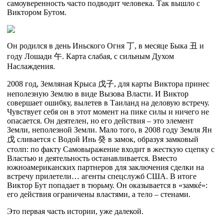
самоуверенность часто подводит человека. Так вышло с
Виктором Бутом.
Он родился в день Иньского Огня
丁
, в месяце Быка
丑
и
году Лошади
午
. Карта слабая, с сильным Духом
Наслаждения.
2008 год, Земляная Крыса
戊
子
, для карты Виктора принес
неполезную Землю в виде Вызова Власти. И Виктор
совершает ошибку, вылетев в Таиланд на деловую встречу.
Чувствует себя он в этот момент на пике силы и ничего не
опасается. Он деятелен, но его действия – это элемент
Земли, неполезной Земли. Мало того, в 2008 году Земля Ян
戊
сливается с Водой Инь
癸
в замок, образуя замковый
столп: по факту Самовыражение входит в жесткую сцепку с
Властью и деятельность останавливается. Вместо
южноамериканских партнеров для заключения сделки на
встречу прилетели… агенты спецслужб США. В итоге
Виктор Бут попадает в тюрьму. Он оказывается в «замкé»:
его действия ограничены властями, а тело – стенами.
Это первая часть истории, уже далекой.