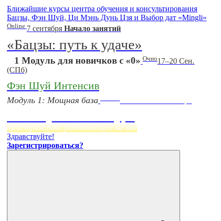
Ближайшие курсы центра обучения и консультирования
Бацзы, Фэн Шуй, Ци Мэнь Дунь Цзя и Выбор дат «Mingli»
Online
7 сентября
Начало занятий
«Бацзы: путь к удаче»
Очно
1 Модуль для новичков с «0»
17–20 Сен.
(СПб)
Фэн Шуй Интенсив
Online
Модуль 1: Мощная база
Начало:
23 Сентября
Фэн Шуй онлайн-курс
пространство, работающее на вас
Здравствуйте!
Зарегистрироваться?