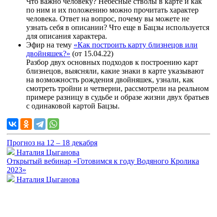
Что важно человеку? Небесные стволы в карте и как
по ним и их положению можно прочитать характер
человека. Ответ на вопрос, почему вы можете не
узнать себя в описании? Что еще в Бацзы используется
для описания характера.
Эфир на тему
«Как построить карту близнецов или
двойняшек?»
(от 15.04.22)
Разбор двух основных подходов к построению карт
близнецов, выясняли, какие знаки в карте указывают
на возможность рождения двойняшек, узнали, как
смотреть тройни и четверни, рассмотрели на реальном
примере разницу в судьбе и образе жизни двух братьев
с одинаковой картой Бацзы.
Прогноз на 12 – 18 декабря
Наталия Цыганова
Открытый вебинар «Готовимся к году Водяного Кролика
2023»
Наталия Цыганова