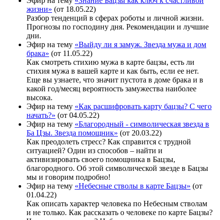
Эфир на тему
«Знание Бацзы как ключ к счастливой
жизни»
(от 18.05.22)
Разбор тенденций в сферах роботы и личной жизни.
Прогнозы по господину дня. Рекомендации и лучшие
дни.
Эфир на тему
«Выйду ли я замуж. Звезда мужа и дом
брака»
(от 11.05.22)
Как смотреть стихию мужа в карте бацзы, есть ли
стихия мужа в вашей карте и как быть, если ее нет.
Еще вы узнаете, что значит пустота в доме брака и в
какой год/месяц вероятность замужества наиболее
высока.
Эфир на тему
«Как расшифровать карту бацзы? С чего
начать?»
(от 04.05.22)
Эфир на тему
«Благородный - символическая звезда в
Ба Цзы. Звезда помощник»
(от 20.03.22)
Как преодолеть стресс? Как справится с трудной
ситуацией? Один из способов – найти и
активизировать своего помощника в Бацзы,
благородного. Об этой символической звезде в Бацзы
мы и говорим подробно!
Эфир на тему
«Небесные стволы в карте Бацзы»
(от
01.04.22)
Как описать характер человека по Небесным стволам
и не только. Как рассказать о человеке по карте Бацзы?