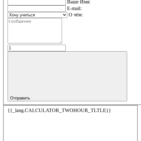
Ваше Имя:
E-mail:
О чём:
Отправить
{{_lang.CALCULATOR_TWOHOUR_TLTLE}}