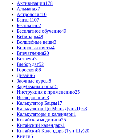
Активизации
178
Альманах
7
Астрология
16
Бацзы
1107
Бесплатно
2
Бесплатное обучение
49
Вебинары
48
Волшебные вещи
3
Вопросы-ответы
4
Впечатления
20
Встречи
3
Выбор дат
52
Гороскоп
86
Дизайн
6
Заочные курсы
8
Зарубежный опыт
5
Инструкция к применению
25
Исследования
3
Калькулятор Бацзы
17
Калькулятор Ци Мэнь Дунь Цзя
8
Калькуляторы и календари
1
Китайская медицина
25
Китайский календарь
1
Китайский Календарь (Тун Шу)
20
Книги
5