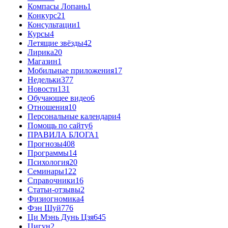
Компасы Лопань
1
Конкурс
21
Консультации
1
Курсы
4
Летящие звёзды
42
Лирика
20
Магазин
1
Мобильные приложения
17
Недельки
377
Новости
131
Обучающее видео
6
Отношения
10
Персональные календари
4
Помощь по сайту
6
ПРАВИЛА БЛОГА
1
Прогнозы
408
Программы
14
Психология
20
Семинары
122
Справочники
16
Статьи-отзывы
2
Физиогномика
4
Фэн Шуй
776
Ци Мэнь Дунь Цзя
645
Цигун
2