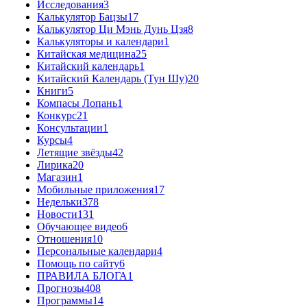
Исследования
3
Калькулятор Бацзы
17
Калькулятор Ци Мэнь Дунь Цзя
8
Калькуляторы и календари
1
Китайская медицина
25
Китайский календарь
1
Китайский Календарь (Тун Шу)
20
Книги
5
Компасы Лопань
1
Конкурс
21
Консультации
1
Курсы
4
Летящие звёзды
42
Лирика
20
Магазин
1
Мобильные приложения
17
Недельки
378
Новости
131
Обучающее видео
6
Отношения
10
Персональные календари
4
Помощь по сайту
6
ПРАВИЛА БЛОГА
1
Прогнозы
408
Программы
14