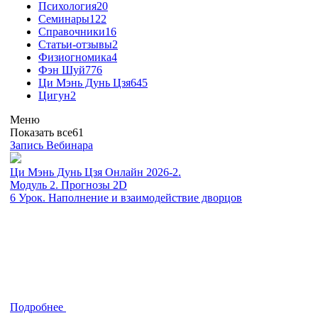
Психология
20
Семинары
122
Справочники
16
Статьи-отзывы
2
Физиогномика
4
Фэн Шуй
776
Ци Мэнь Дунь Цзя
645
Цигун
2
Меню
Показать все
61
Запись Вебинара
Ци Мэнь Дунь Цзя Онлайн 2026-2.
Модуль 2. Прогнозы 2D
6 Урок. Наполнение и взаимодействие дворцов
Подробнее