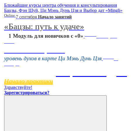
Ближайшие курсы центра обучения и консультирования
Бацзы, Фэн Шуй, Ци Мэнь Дунь Цзя и Выбор дат «Mingli»
Online
7 сентября
Начало занятий
«Бацзы: путь к удаче»
Online
1 Модуль для новичков с «0»
16 августа
11:00
Тонкие настройки
Online
уровень духов в карте Ци Мэнь Дунь Цзя
11
ноября
Бацзы 2 Модуль
Начало практики
Здравствуйте!
Зарегистрироваться?