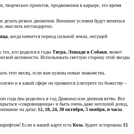
в, творческих проектов, продвижения в карьере, это время
не делать резких движения. Внешние условия будут меняться
и, мыслить нестандартно.
сяца
, когда начнется период сильной земли, несущей
 у тех, кто родился в годы
Тигра, Лошади и Собаки
, может
ической активности. Использовать светлую сторону этой звезды
ть этот месяц, если вам нужны новые знакомства.
олезен и в какой сфере он проявится (смотрите по божеству –
олп года (вы родились в год Дракона) или дневная ветвь. Все
открыться «сокровищницы» и быть очень даже неплохой доход,
внимание на даты:
12, 18, 24, 30 октября, 5 ноября, и часы
шрифтом! Если в вашей карте есть
Коза
, будьте осторожны
15