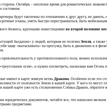
 сторона. Октябрь – неплохое время для романтических знакомст
 состояния.
артнеры будут тактичны по отношению к друг другу, не давить, 
косрочные планы, уметь быстро перестраиваться, быть мобильным
ового бизнеса, крупными инвестициями
во второй половине ме
цветущий балдахин» у людей, которым не полезна
Земля
, а также
себя чаще «вытаскивать» на прогулку, быть в движении и в физ
ия.
ривлекательность у противоположного пола, можно использова
 «треугольник огня», и нужно посмотреть, насколько вам Огонь п
рые имеют в карте земную ветвь
Дракона
. Особенно если это ст
исимости от полезности Земли в вашей карте. У кого-то могут 
 в вашей карте уже есть столкновении Собака-Дракон, обратите 
и юридических документов, читайте все, что написано мелким 
 острыми предметами.