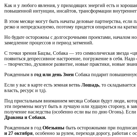
Как и у любого явления, у приходящих энергий есть и хорошая
повышенной интуиции, инсайтов, трансформации внутреннего
В этом месяце могут быть начаты деловые партнерства, если п
резко и непредсказуемо, поэтому придется опираться на крат
Но будьте осторожны с долгосрочными проектами, началом н
замедление процессов и период затмений.
С точки зрения Бацзы, Собака — это символическая звезда «
появиться депрессивное настроение, погружение в себя. Надо 
– творчество, духовное развитие, новые практики, новые знан
Рожденным в
год или день Змеи
Собака подарит повышенную п
Если у вас в карте есть земная ветвь
Лошадь
, то складывается
власть, ресурс и тд).
Под пристальным вниманием месяца Собаки будут люди, кото
эти перемены могут быть в лучшую или худшую сторону, в зав
получение наследства (особенно если вы по дню Огонь). Если
Дракона и Собаки.
Рожденным в год
Обезьяны
быть осторожными при подписани
и 27 октября
, особенно за рулем, переходя дорогу, работая с