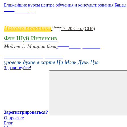
Ближайшие курсы центра обучения и консультирования Бацзы
Online
11 ноября
Начало практики
Очно
17–20 Сен. (СПб)
Фэн Шуй Интенсив
Online
Модуль 1: Мощная база
16 августа 11:00
Тонкие настройки
уровень духов в карте Ци Мэнь Дунь Цзя
Здравствуйте!
Зарегистрироваться?
О проекте
Блог