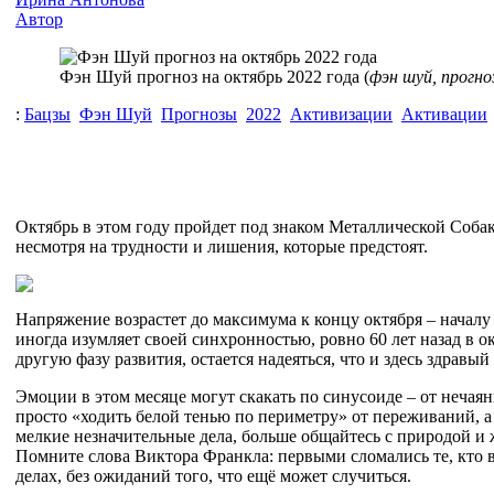
Автор
Фэн Шуй прогноз на октябрь 2022 года (
фэн шуй, прогно
:
Бацзы
Фэн Шуй
Прогнозы
2022
Активизации
Активации
Октябрь в этом году пройдет под знаком Металлической Собак
несмотря на трудности и лишения, которые предстоят.
Напряжение возрастет до максимума к концу октября – началу
иногда изумляет своей синхронностью, ровно 60 лет назад в о
другую фазу развития, остается надеяться, что и здесь здравый
Эмоции в этом месяце могут скакать по синусоиде – от нечаян
просто «ходить белой тенью по периметру» от переживаний, а 
мелкие незначительные дела, больше общайтесь с природой и 
Помните слова Виктора Франкла: первыми сломались те, кто вер
делах, без ожиданий того, что ещё может случиться.