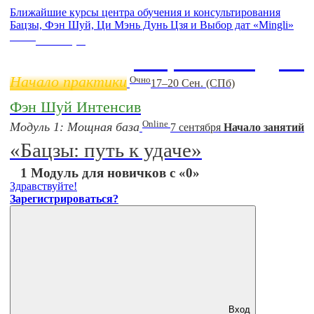
Ближайшие курсы центра обучения и консультирования
Бацзы, Фэн Шуй, Ци Мэнь Дунь Цзя и Выбор дат «Mingli»
Online
11 ноября
Бацзы 2 Модуль
Начало практики
Очно
17–20 Сен. (СПб)
Фэн Шуй Интенсив
Online
Модуль 1: Мощная база
7 сентября
Начало занятий
«Бацзы: путь к удаче»
1 Модуль для новичков с «0»
Здравствуйте!
Зарегистрироваться?
Вход