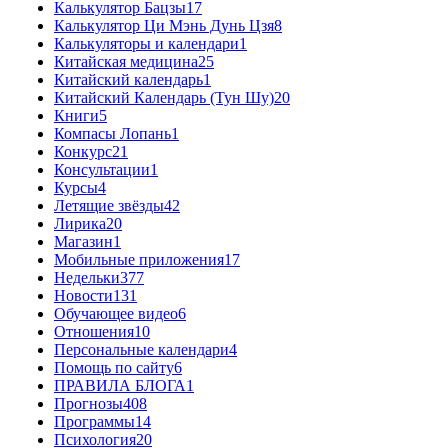
Калькулятор Бацзы
17
Калькулятор Ци Мэнь Дунь Цзя
8
Калькуляторы и календари
1
Китайская медицина
25
Китайский календарь
1
Китайский Календарь (Тун Шу)
20
Книги
5
Компасы Лопань
1
Конкурс
21
Консультации
1
Курсы
4
Летящие звёзды
42
Лирика
20
Магазин
1
Мобильные приложения
17
Недельки
377
Новости
131
Обучающее видео
6
Отношения
10
Персональные календари
4
Помощь по сайту
6
ПРАВИЛА БЛОГА
1
Прогнозы
408
Программы
14
Психология
20