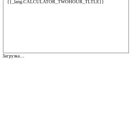
{{_lang.CALCULATOR_TWOHOUR_TLTLE}}
Загрузка…