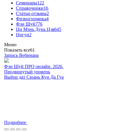
Семинары
122
Справочники
16
Статьи-отзывы
2
Физиогномика
4
Фэн Шуй
776
Ци Мэнь Дунь Цзя
645
Цигун
2
Меню
Показать все
61
Запись Вебинара
Фэн Шуй ПРО онлайн. 2026.
Продвинутый уровень
Выбор дат Сюань Кун Да Гуа
Подробнее