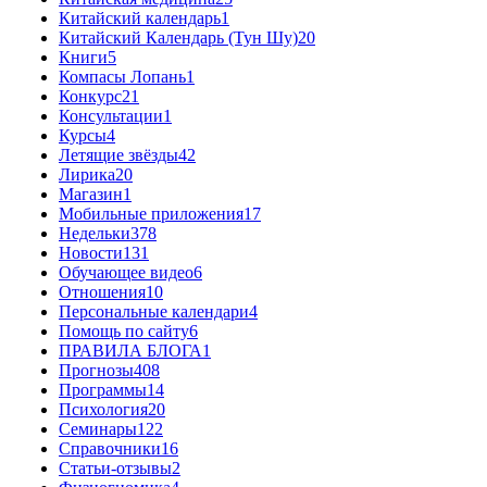
Китайский календарь
1
Китайский Календарь (Тун Шу)
20
Книги
5
Компасы Лопань
1
Конкурс
21
Консультации
1
Курсы
4
Летящие звёзды
42
Лирика
20
Магазин
1
Мобильные приложения
17
Недельки
378
Новости
131
Обучающее видео
6
Отношения
10
Персональные календари
4
Помощь по сайту
6
ПРАВИЛА БЛОГА
1
Прогнозы
408
Программы
14
Психология
20
Семинары
122
Справочники
16
Статьи-отзывы
2