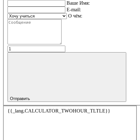
Ваше Имя:
E-mail:
О чём:
Отправить
{{_lang.CALCULATOR_TWOHOUR_TLTLE}}