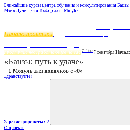
Ближайшие курсы центра обучения и консультирования Бацз
Мэнь Дунь Цзя и Выбор дат «Mingli»
Online
11 ноября
Бацзы 
Начало практики
Online
Начало:
23 Сентября
Фэн Шуй онлайн-курс
Online
пространство, работающее на вас
7 сентября
Начало
«Бацзы: путь к удаче»
1 Модуль для новичков с «0»
Здравствуйте!
Зарегистрироваться?
О проекте