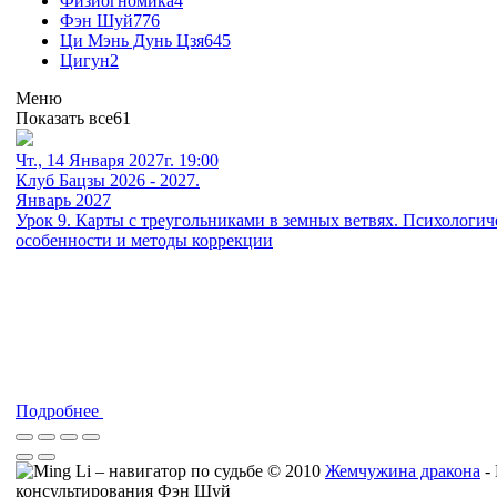
Физиогномика
4
Фэн Шуй
776
Ци Мэнь Дунь Цзя
645
Цигун
2
Меню
Показать все
61
Чт., 14 Января 2027г. 19:00
Клуб Бацзы 2026 - 2027.
Январь 2027
Урок 9. Карты с треугольниками в земных ветвях. Психологич
особенности и методы коррекции
Подробнее
© 2010
Жемчужина дракона
-
консультирования Фэн Шуй