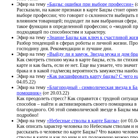
Эфир на тему
«Бацзы: ошибки при выборе профессии»
(о
Рассказали, на какие признаки в карте Бацзы стоит орие
выборе профессии; что говорит о склонности выбирать
влиянием товарищей; подходит ли вам выбранная сфера 
такое функции в определенной профессии; о «модной п
подходящей по способностям и характеру.
Эфир на тему
«Знание Бацзы как ключ к счастливой жи
Разбор тенденций в сферах роботы и личной жизни. Пр
господину дня. Рекомендации и лучшие дни.
Эфир на тему
«Выйду ли я замуж. Звезда мужа и дом бра
Как смотреть стихию мужа в карте бацзы, есть ли стихи
карте и как быть, если ее нет. Еще вы узнаете, что значи
брака и в какой год/месяц вероятность замужества наибо
Эфир на тему
«Как расшифровать карту бацзы? С чего н
04.05.22)
Эфир на тему
«Благородный - символическая звезда в Ба
помощник»
(от 20.03.22)
Как преодолеть стресс? Как справится с трудной ситуац
способов – найти и активизировать своего помощника в
благородного. Об этой символической звезде в Бацзы м
подробно!
Эфир на тему
«Небесные стволы в карте Бацзы»
(от 01.0
Как описать характер человека по Небесным стволам и н
рассказать о человеке по карте Бацзы? Что важно челов
стволы в карте и как по ним и их положению можно про