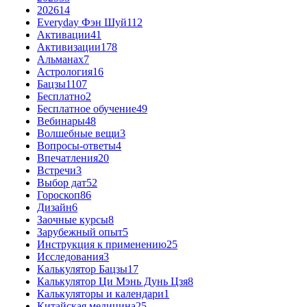
2026
14
Everyday Фэн Шуй
112
Активации
41
Активизации
178
Альманах
7
Астрология
16
Бацзы
1107
Бесплатно
2
Бесплатное обучение
49
Вебинары
48
Волшебные вещи
3
Вопросы-ответы
4
Впечатления
20
Встречи
3
Выбор дат
52
Гороскоп
86
Дизайн
6
Заочные курсы
8
Зарубежный опыт
5
Инструкция к применению
25
Исследования
3
Калькулятор Бацзы
17
Калькулятор Ци Мэнь Дунь Цзя
8
Калькуляторы и календари
1
Китайская медицина
25