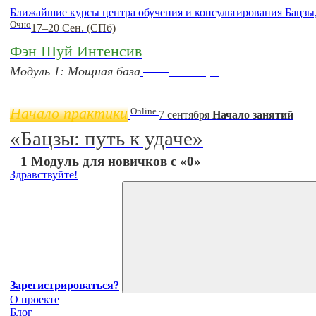
Ближайшие курсы центра обучения и консультирования Бацзы
Очно
17–20 Сен. (СПб)
Фэн Шуй Интенсив
Online
Модуль 1: Мощная база
11 ноября
Начало практики
Online
7 сентября
Начало занятий
«Бацзы: путь к удаче»
1 Модуль для новичков с «0»
Здравствуйте!
Зарегистрироваться?
О проекте
Блог