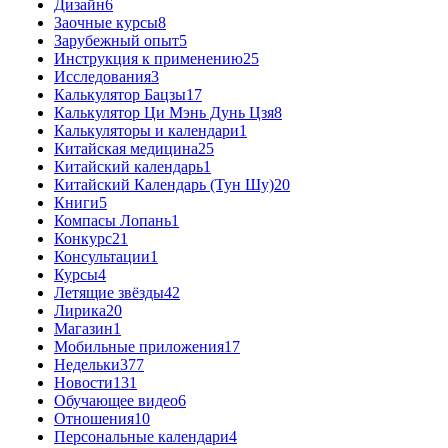
Дизайн
6
Заочные курсы
8
Зарубежный опыт
5
Инструкция к применению
25
Исследования
3
Калькулятор Бацзы
17
Калькулятор Ци Мэнь Дунь Цзя
8
Калькуляторы и календари
1
Китайская медицина
25
Китайский календарь
1
Китайский Календарь (Тун Шу)
20
Книги
5
Компасы Лопань
1
Конкурс
21
Консультации
1
Курсы
4
Летящие звёзды
42
Лирика
20
Магазин
1
Мобильные приложения
17
Недельки
377
Новости
131
Обучающее видео
6
Отношения
10
Персональные календари
4