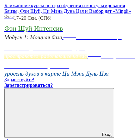
Ближайшие курсы центра обучения и консультирования
Бацзы, Фэн Шуй, Ци Мэнь Дунь Цзя и Выбор дат «Mingli»
Очно
17–20 Сен. (СПб)
Фэн Шуй Интенсив
Online
Модуль 1: Мощная база
Начало:
23 Сентября
Фэн Шуй онлайн-курс
Online
пространство, работающее на вас
16 августа 11:00
Тонкие настройки
уровень духов в карте Ци Мэнь Дунь Цзя
Здравствуйте!
Зарегистрироваться?
Вход