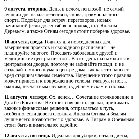
9 августа, вторник.
День, в целом, неплохой, не самый
лучший для начала лечения и, снова, травмоопасного
спорта. Подойдет для встреч, переговоров, новых
начинаний (если до сентября не подождать). Янским
Деревьям, а также Огням сегодня стоит поберечь здоровье.
10 августа, среда.
Годится для повседневных дел,
завершения проектов и свободного расписания – не
планируйте многого. Посещать заболевших друзей и
медицинские центры не стоит. В этот день ша находится в
центральном дворце, поэтому не забивайте гвозди, и не
создавайте много шума в центре дома, так как это нанесет
вред старшим членам семейства. Нарушение этого правила
может привести к повреждению головы, глаз,рук и ног, к
ожогам, несчастным случаям, судебным искам и спорам.
11 августа, четверг.
Ох, денек… Сочетание столкновение и
Дня без Богатства. Не стоит совершать сделки, принимать
важные финансовые решения, отправляться в путь,
особенно, если дорога сложная. Янским Огням и Землям
лучше всего позаботиться о здоровье. А Тиграм и Обезьянам
стоит быть внимательнее вдвойне.
12 августа, пятница.
Идеальна для уборки, начала диеты,