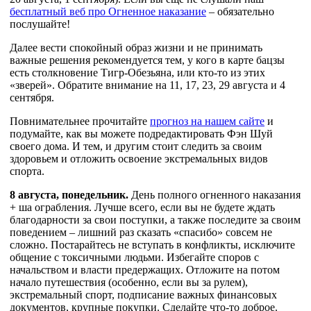
бесплатный веб про Огненное наказание
– обязательно
послушайте!
Далее вести спокойный образ жизни и не принимать
важные решения рекомендуется тем, у кого в карте бацзы
есть столкновение Тигр-Обезьяна, или кто-то из этих
«зверей». Обратите внимание на 11, 17, 23, 29 августа и 4
сентября.
Повнимательнее прочитайте
прогноз на нашем сайте
и
подумайте, как вы можете подредактировать Фэн Шуй
своего дома. И тем, и другим стоит следить за своим
здоровьем и отложить освоение экстремальных видов
спорта.
8 августа, понедельник.
День полного огненного наказания
+ ша ограбления. Лучше всего, если вы не будете ждать
благодарности за свои поступки, а также последите за своим
поведением – лишний раз сказать «спасибо» совсем не
сложно. Постарайтесь не вступать в конфликты, исключите
общение с токсичными людьми. Избегайте споров с
начальством и власти предержащих. Отложите на потом
начало путешествия (особенно, если вы за рулем),
экстремальный спорт, подписание важных финансовых
документов, крупные покупки. Сделайте что-то доброе.