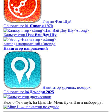
Гид по Фэн Шуй
Обновлено:
01 Января 1970
Калькулятор
Цзы Вэй Доу Шу
Навигатор
направлений
Навигатор удачных поездок
Обновлено:
04 Декабря 2025
Калькулятор двухчасовок
Блог о Фэн шуй, Ба Цзы, Ци Мэнь Дунь Цзя и выборе дат