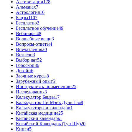
Активизации
178
Альманах
7
Астрология
16
Бацзы
1107
Бесплатно
2
Бесплатное обучение
49
Вебинары
48
Волшебные вещи
3
Вопросы-ответы
4
Впечатления
20
Встречи
3
Выбор дат
52
Гороскоп
86
Дизайн
6
Заочные курсы
8
Зарубежный опыт
5
Инструкция к применению
25
Исследования
3
Калькулятор Бацзы
17
Калькулятор Ци Мэнь Дунь Цзя
8
Калькуляторы и календари
1
Китайская медицина
25
Китайский календарь
1
Китайский Календарь (Тун Шу)
20
Книги
5