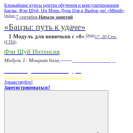
Ближайшие курсы центра обучения и консультирования
Бацзы, Фэн Шуй, Ци Мэнь Дунь Цзя и Выбор дат «Mingli»
Online
7 сентября
Начало занятий
«Бацзы: путь к удаче»
Очно
1 Модуль для новичков с «0»
17–20 Сен.
(СПб)
Фэн Шуй Интенсив
Online
Модуль 1: Мощная база
Начало:
23 Сентября
Фэн Шуй онлайн-курс
пространство, работающее на вас
Здравствуйте!
Зарегистрироваться?