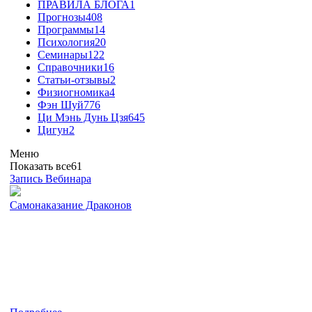
ПРАВИЛА БЛОГА
1
Прогнозы
408
Программы
14
Психология
20
Семинары
122
Справочники
16
Статьи-отзывы
2
Физиогномика
4
Фэн Шуй
776
Ци Мэнь Дунь Цзя
645
Цигун
2
Меню
Показать все
61
Запись Вебинара
Самонаказание Драконов