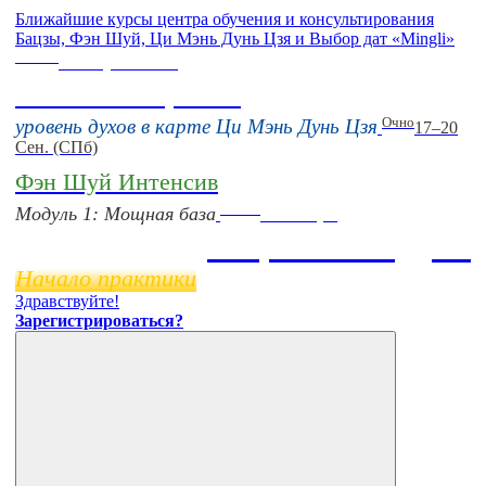
Ближайшие курсы центра обучения и консультирования
Бацзы, Фэн Шуй, Ци Мэнь Дунь Цзя и Выбор дат «Mingli»
Online
16 августа 11:00
Тонкие настройки
Очно
уровень духов в карте Ци Мэнь Дунь Цзя
17–20
Сен. (СПб)
Фэн Шуй Интенсив
Online
Модуль 1: Мощная база
11 ноября
Бацзы 2 Модуль
Начало практики
Здравствуйте!
Зарегистрироваться?