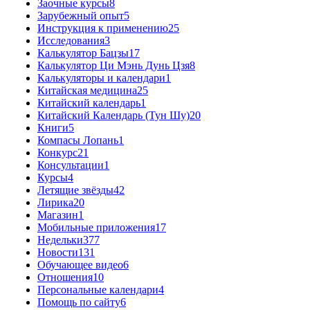
Заочные курсы
8
Зарубежный опыт
5
Инструкция к применению
25
Исследования
3
Калькулятор Бацзы
17
Калькулятор Ци Мэнь Дунь Цзя
8
Калькуляторы и календари
1
Китайская медицина
25
Китайский календарь
1
Китайский Календарь (Тун Шу)
20
Книги
5
Компасы Лопань
1
Конкурс
21
Консультации
1
Курсы
4
Летящие звёзды
42
Лирика
20
Магазин
1
Мобильные приложения
17
Недельки
377
Новости
131
Обучающее видео
6
Отношения
10
Персональные календари
4
Помощь по сайту
6