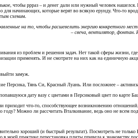
ькое, чтобы ррраз – и денег дали или нужный человек нашелся
во для начинающих, которые верят во всякую ерунду. Что-то вро
стым схемам.
равленные на то, чтобы расшевелить энергию конкретного мест
– свеча, вентилятор, фонтан. 
ивания из проблем и решения задач. Нет такой сферы жизни, гд
ктивизации применять. И не смотрите на них как на единичную а
 выйти замуж.
ение Персика, Тянь Си, Красный Луань. Или посложнее – активи
попавшуюся дату вазу с цветами в Персиковый цвет по карте Бац
и приходит что-то, способствующее возникновению отношений, 
о году? Можно ли рассчитать Вталкивание, ведь оно не всем под
вительно хороший (и быстрый результат). Посмотреть не только
то в моей практике перестановка плиты привела к знакомству пос