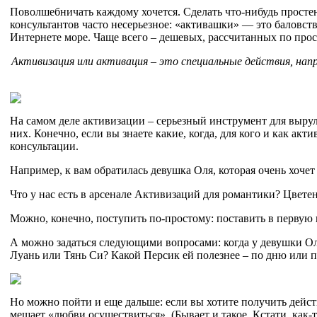
Поволшебничать каждому хочется. Сделать что-нибудь простен
консультантов часто несерьезное: «активашки» — это баловст
Интернете море. Чаще всего – дешевых, рассчитанных по про
Активизация или активация – это специальные действия, нап
На самом деле активизации – серьезный инструмент для вырул
них. Конечно, если вы знаете какие, когда, для кого и как а
консультации.
Например, к вам обратилась девушка Оля, которая очень хочет
Что у нас есть в арсенале Активизаций для романтики? Цвет
Можно, конечно, поступить по-простому: поставить в первую 
А можно задаться следующими вопросами: когда у девушки Ол
Луань или Тянь Си? Какой Персик ей полезнее – по дню или п
Но можно пойти и еще дальше: если вы хотите получить дейст
мешает «любви осуществиться». (Бывает и такое. Кстати, как-