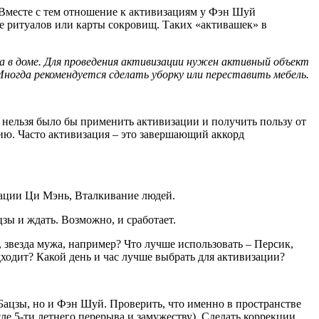
. Вместе с тем отношение к активизациям у Фэн Шуй
де ритуалов или карты сокровищ. Таких «активашек» в
а в доме. Для проведения активизации нужен активный объект
Иногда рекомендуется сделать уборку или переставить мебель.
е нельзя было бы применить активизации и получить пользу от
кцию. Часто активизация – это завершающий аккорд
зации Ци Мэнь, Вталкивание людей.
зы и ждать. Возможно, и сработает.
звезда мужа, например? Что лучше использовать – Персик,
ходит? Какой день и час лучше выбрать для активизации?
 Бацзы, но и Фэн Шуй. Проверить, что именно в пространстве
ле 5-ти летнего перерыва и замужеству). Сделать коррекции,