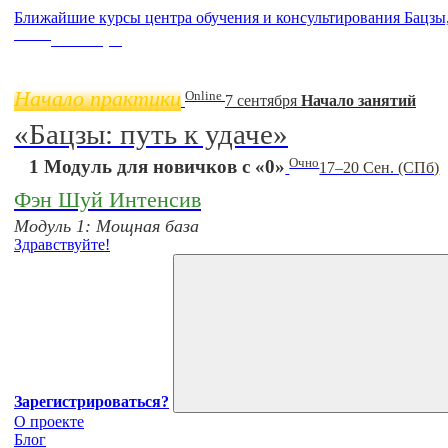
Ближайшие курсы центра обучения и консультирования Бацзы
Online
11 ноября
Начало практики
Online
7 сентября
Начало занятий
«Бацзы: путь к удаче»
Очно
1 Модуль для новичков с «0»
17–20 Сен. (СПб)
Фэн Шуй Интенсив
Модуль 1: Мощная база
Здравствуйте!
Зарегистрироваться?
О проекте
Блог