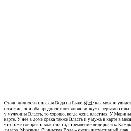
Столп личности иньская Вода на Быке
癸
丑
: как можно увиде
похожие, они оба предпочитают «половинку» с чертами сильно
у мужчины Власть, то хорошо, когда жена властная. У Марины
карте. У нее в доме брака также Власть и у мужа в карте в мес
что тоже говорит о властности, стремление лидировать. Кажды
лидера. Мужчина
癸
иньская Вода – очень интуитивный знак, 