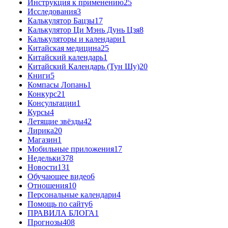
Инструкция к применению
25
Исследования
3
Калькулятор Бацзы
17
Калькулятор Ци Мэнь Дунь Цзя
8
Калькуляторы и календари
1
Китайская медицина
25
Китайский календарь
1
Китайский Календарь (Тун Шу)
20
Книги
5
Компасы Лопань
1
Конкурс
21
Консультации
1
Курсы
4
Летящие звёзды
42
Лирика
20
Магазин
1
Мобильные приложения
17
Недельки
378
Новости
131
Обучающее видео
6
Отношения
10
Персональные календари
4
Помощь по сайту
6
ПРАВИЛА БЛОГА
1
Прогнозы
408