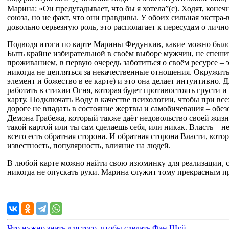
Марина: «Он предугадывает, что бы я хотела”(с). Ходят, конеч
союза, но не факт, что они правдивы. У обоих сильная экстра-в
довольно серьезную роль, это располагает к пересудам о личн
Подводя итоги по карте Марины Федункив, какие можно было
Быть крайне избирательной в своём выборе мужчин, не спеши
проживанием, в первую очередь заботиться о своём ресурсе –
никогда не цепляться за некачественные отношения. Окружит
элемент и божество в ее карте) и это она делает интуитивно. 
работать в стихии Огня, которая будет противостоять грусти 
карту. Подключать Воду в качестве психологии, чтобы при вс
дороге не впадать в состояние жертвы и самобичевания – обе
Демона Грабежа, который также даёт недовольство своей жизн
такой картой или ты сам сделаешь себя, или никак. Власть – н
всего есть обратная сторона. И обратная сторона Власти, кот
известность, популярность, влияние на людей.
В любой карте можно найти свою изюминку для реализации, св
никогда не опускать руки. Марина служит тому прекрасным п
Что нужно знать для того, чтобы сделать Фэн Шуй