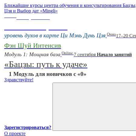
Ближайшие курсы центра обучения и консультирования Бацз
Цзя и Выбор дат «Mingli»
Online
16 августа 11:00
Тонкие настройки
Очно
уровень духов в карте Ци Мэнь Дунь Цзя
17–20 Се
Фэн Шуй Интенсив
Online
Модуль 1: Мощная база
7 сентября
Начало занятий
«Бацзы: путь к удаче»
1 Модуль для новичков с «0»
Здравствуйте!
Зарегистрироваться?
О проекте