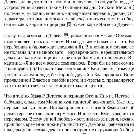
Дерева, дающего тепло людям или служащего их удобству, да
устремлений людей с таким Господином дня. Янский Металл
полезным, условно, конечно, «превращает дерево в дрова», сп
характера, которые помогают человеку занять его место в общ
бацзы как к картине природы
庚
нужен карте Янского Дерева.
По сути, для янского Дерева
甲
, рожденного в месяце Обезьян
помогающее стать полезным. Но когда такое божество – это Вла
переборщить (кроме карт следований). В противном случае, ес
не полезна или ее многовато – неуверенность, нерешительност
делах, а в карте женщины – еще и проблемы в отношениях. В 
картина. «Я во всём всегда сомневаюсь. Если бы не мои сомне
Голливуде.» (с) Что даёт такое состояние? Во-первых, этому Д
уютно в таком холоде, без корней, друзей и Благородных. Во
проявленной Власти в слабой карте, и в-третьих, превалирую
эти стихии отвечают за эмоции страха и грусти.
Что в тактах Удачи? Детство в периоде Огонь Инь на Петухе
бабушки, слыла там Марина хулиганистой девчонкой. Уже тог
первые выступления. Потом пришел такт янской Земли на Со
режиссерское отделение пермского Института Культуры, но зако
перерывом. Всему виной любовь - вступилась за парня, из-за 
пришлось временно покинуть институт. Демоны Грабежа на ни
владельцу не всегда адекватное восприятие окружающей обст