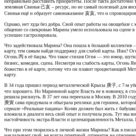
неправильно расставить приоритеты. После такта достаточно
земляная Свинья
己
亥
– ресурс, но не самый полезный для янск
Свинья ещё и образует самонаказание
亥
亥
, что и спровоциро
Однако, нет худа без добра. Свой опыт работы на овощебазе 
общение со свекровью Марина умело использовала на сцене в 
успешно гастролировала.
Что задействовала Марина? Она пошла в большой коллектив –
карту, тем самым найдя поддержку для слабой карты. Иии? Ого
Огонь
丙
в её бацзы. Что такое стихия Огня — это юмор, шутки
бизнес, комедии, сцена. Несмотря на слабость карты, Огонь Я
божество в её карте, потому что он плавит процветающий Мета
карту.
В 34 года пришел период металлической Крысы
庚
子
, с 7-м у
что хорошего. Но Марининой карте Власть не в новинку, в ст
решила рискнуть. В 37 лет она переехала в Москву. В 2010 го
庚
寅
сама придумала и обыграла реплики для героини, которо
сериале «Реальные пацаны» Колян должен был жить с бабушкой
вложила в диалоги весь свой опыт и получила роль. Тут мы ви
настойчивость экстра-Власти и целенаправленность Металла. 
Что при этом творилось в личной жизни Марины? Как я писал
накладывает свой, не всегда приятный, отпечаток на отношени