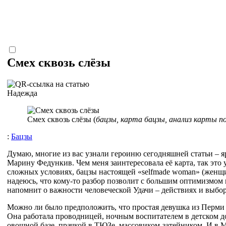
Смех сквозь слёзы
Надежда
Смех сквозь слёзы (
бацзы, карта бацзы, анализ карты п
:
Бацзы
Думаю, многие из вас узнали героиню сегодняшней статьи – 
Марину Федункив. Чем меня заинтересовала её карта, так это 
сложных условиях, бацзы настоящей «selfmade woman» (женщин
надеюсь, что кому-то разбор позволит с большим оптимизмом в
напомнит о важности человеческой Удачи – действиях и выбор
Можно ли было предположить, что простая девушка из Перми
Она работала проводницей, ночным воспитателем в детском д
овощной базе, прачкой в ТЮЗе, массовиком-затейником. И в М