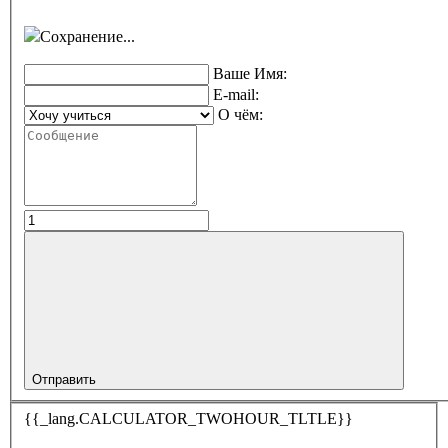
Сохранение...
Ваше Имя:
E-mail:
О чём:
Отправить
{{_lang.CALCULATOR_TWOHOUR_TLTLE}}