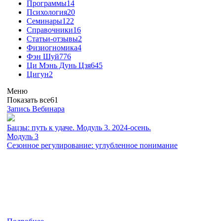
Программы
14
Психология
20
Семинары
122
Справочники
16
Статьи-отзывы
2
Физиогномика
4
Фэн Шуй
776
Ци Мэнь Дунь Цзя
645
Цигун
2
Меню
Показать все
61
Запись Вебинара
Бацзы: путь к удаче. Модуль 3. 2024-осень.
Модуль 3
Сезонное регулирование: углубленное понимание