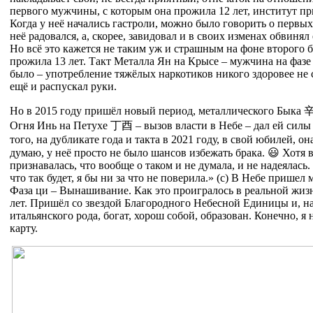
первого мужчины, с которым она прожила 12 лет, институт пр
Когда у неё начались гастроли, можно было говорить о первых 
неё радовался, а, скорее, завидовал и в своих изменах обвинял
Но всё это кажется не таким уж и страшным на фоне второго 
прожила 13 лет. Такт Металла Ян на Крысе – мужчина на фазе
было – употребление тяжёлых наркотиков никого здоровее не 
ещё и распускал руки.
Но в 2015 году пришёл новый период, металлического Быка
Огня Инь на Петухе
丁
酉
– вызов власти в Небе – дал ей силы
того, на дубликате года и такта в 2021 году, в свой юбилей, о
думаю, у неё просто не было шансов избежать брака. 😃 Хотя
признавалась, что вообще о таком и не думала, и не надеялась. 
что так будет, я бы ни за что не поверила.» (с) В Небе пришел
Фаза ци – Вынашивание. Как это проигралось в реальной жи
лет. Пришёл со звездой Благородного Небесной Единицы и, на
итальянского рода, богат, хорош собой, образован. Конечно, я 
карту.