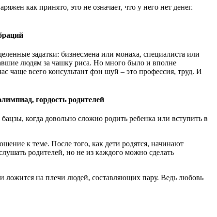
яжен как принято, это не означает, что у него нет денег.
ибраций
ределенные задатки: бизнесмена или монаха, специалиста или
авшие людям за чашку риса. Но много было и вполне
 чаще всего консультант фэн шуй – это профессия, труд. И
олимпиад, гордость родителей
 бацзы, когда довольно сложно родить ребенка или вступить в
шение к теме. После того, как дети родятся, начинают
слушать родителей, но не из каждого можно сделать
ти ложится на плечи людей, составляющих пару. Ведь любовь