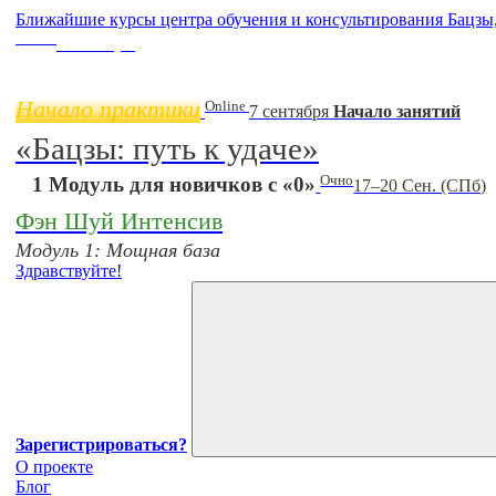
Ближайшие курсы центра обучения и консультирования Бацзы
Online
11 ноября
Начало практики
Online
7 сентября
Начало занятий
«Бацзы: путь к удаче»
Очно
1 Модуль для новичков с «0»
17–20 Сен. (СПб)
Фэн Шуй Интенсив
Модуль 1: Мощная база
Здравствуйте!
Зарегистрироваться?
О проекте
Блог