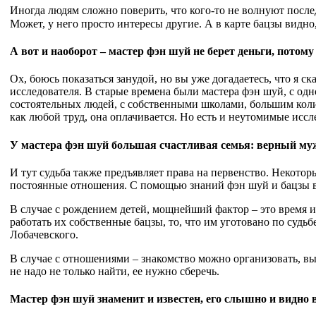
Иногда людям сложно поверить, что кого-то не волнуют последн
Может, у него просто интересы другие. А в карте бацзы видно
А вот и наоборот – мастер фэн шуй не берет деньги, потом
Ох, боюсь показаться занудой, но вы уже догадаетесь, что я с
исследователя. В старые времена были мастера фэн шуй, с од
состоятельных людей, с собственными школами, большим колич
как любой труд, она оплачивается. Но есть и неутомимые исс
У мастера фэн шуй большая счастливая семья: верный муж
И тут судьба также предъявляет права на первенство. Некотор
постоянные отношения. С помощью знаний фэн шуй и бацзы в
В случае с рождением детей, мощнейший фактор – это время и
работать их собственные бацзы, то, что им уготовано по судь
Лобачевского.
В случае с отношениями – знакомство можно организовать, вы
не надо не только найти, ее нужно сберечь.
Мастер фэн шуй знаменит и известен, его слышно и видно в