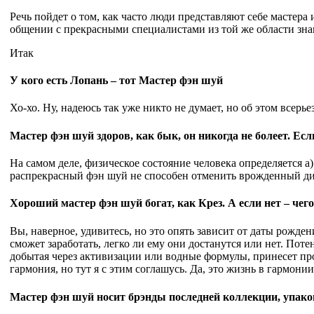
Речь пойдет о том, как часто люди представляют себе мастера 
общении с прекрасными специалистами из той же области зна
Итак
У кого есть Лопань – тот Мастер фэн шуй
Хо-хо. Ну, надеюсь так уже никто не думает, но об этом всерьез
Мастер фэн шуй здоров, как бык, он никогда не болеет. Есл
На самом деле, физическое состояние человека определяется а
распрекрасный фэн шуй не способен отменить врожденный дис
Хороший мастер фэн шуй богат, как Крез. А если нет – че
Вы, наверное, удивитесь, но это опять зависит от даты рождени
сможет заработать, легко ли ему они достанутся или нет. Пот
добытая через активизации или водные формулы, принесет про
гармония, но тут я с этим соглашусь. Да, это жизнь в гармони
Мастер фэн шуй носит брэнды последней коллекции, упаков