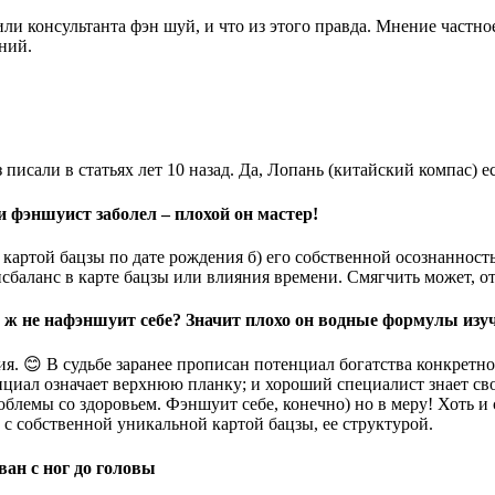
или консультанта фэн шуй, и что из этого правда. Мнение частно
ний.
 писали в статьях лет 10 назад. Да, Лопань (китайский компас) ес
и фэншуист заболел – плохой он мастер!
) картой бацзы по дате рождения б) его собственной осознанно
баланс в карте бацзы или влияния времени. Смягчить может, от
го ж не нафэншуит себе? Значит плохо он водные формулы изу
я. 😊 В судьбе заранее прописан потенциал богатства конкретного
енциал означает верхнюю планку; и хороший специалист знает св
блемы со здоровьем. Фэншуит себе, конечно) но в меру! Хоть и
и с собственной уникальной картой бацзы, ее структурой.
ан с ног до головы