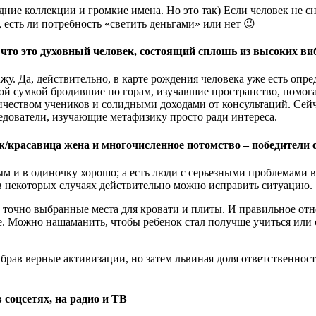
ие коллекции и громкие имена. Но это так) Если человек не снар
, есть ли потребность «светить деньгами» или нет 😉
у что это духовный человек, состоящий сплошь из высоких в
кажу. Да, действительно, в карте рождения человека уже есть оп
ной сумкой бродившие по горам, изучавшие пространство, помог
еством учеников и солидными доходами от консультаций. Сейчас
ледователи, изучающие метафизику просто ради интереса.
/красавица жена и многочисленное потомство – победители 
ым и в одиночку хорошо; а есть люди с серьезными проблемами в
 некоторых случаях действительно можно исправить ситуацию.
 точно выбранные места для кровати и плиты. И правильное отно
бе. Можно нашаманить, чтобы ребенок стал получше учиться или 
брав верные активизации, но затем львиная доля ответственнос
 соцсетях, на радио и ТВ