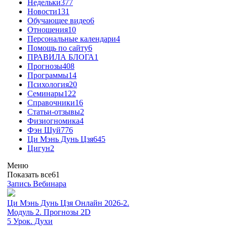
Недельки
377
Новости
131
Обучающее видео
6
Отношения
10
Персональные календари
4
Помощь по сайту
6
ПРАВИЛА БЛОГА
1
Прогнозы
408
Программы
14
Психология
20
Семинары
122
Справочники
16
Статьи-отзывы
2
Физиогномика
4
Фэн Шуй
776
Ци Мэнь Дунь Цзя
645
Цигун
2
Меню
Показать все
61
Запись Вебинара
Ци Мэнь Дунь Цзя Онлайн 2026-2.
Модуль 2. Прогнозы 2D
5 Урок. Духи