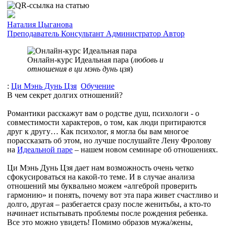
Наталия Цыганова
Преподаватель
Консультант
Администратор
Автор
Онлайн-курс Идеальная пара (
любовь и
отношения в ци мэнь дунь цзя
)
:
Ци Мэнь Дунь Цзя
Обучение
В чем секрет долгих отношений?
Романтики расскажут вам о родстве душ, психологи - о
совместимости характеров, о том, как люди притираются
друг к другу… Как психолог, я могла бы вам многое
порассказать об этом, но лучше послушайте Лену Фролову
на
Идеальной паре
– нашем новом семинаре об отношениях.
Ци Мэнь Дунь Цзя дает нам возможность очень четко
сфокусироваться на какой-то теме. И в случае анализа
отношений мы буквально можем «алгеброй проверить
гармонию» и понять, почему вот эта пара живет счастливо и
долго, другая – разбегается сразу после женитьбы, а кто-то
начинает испытывать проблемы после рождения ребенка.
Все это можно увидеть! Помимо образов мужа/жены,