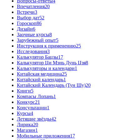
Вопросы-ответы
4
Впечатления
20
Встречи
3
Выбор дат
52
Гороскоп
86
Дизайн
6
Заочные курсы
8
Зарубежный опыт
5
Инструкция к применению
25
Исследования
3
Калькулятор Бацзы
17
Калькулятор Ци Мэнь Дунь Цзя
8
Калькуляторы и календари
1
Китайская медицина
25
Китайский календарь
1
Китайский Календарь (Тун Шу)
20
Книги
5
Компасы Лопань
1
Конкурс
21
Консультации
1
Курсы
4
Летящие звёзды
42
Лирика
20
Магазин
1
Мобильные приложения
17