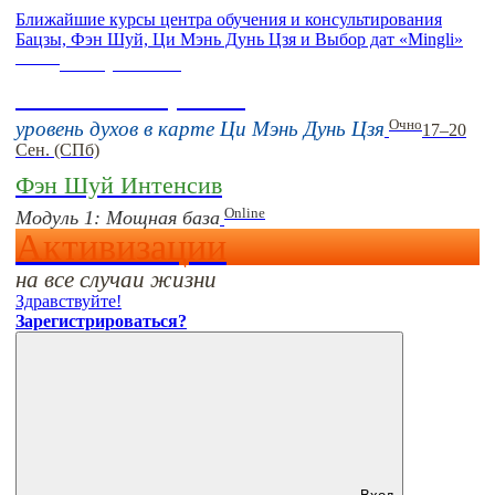
Ближайшие курсы центра обучения и консультирования
Бацзы, Фэн Шуй, Ци Мэнь Дунь Цзя и Выбор дат «Mingli»
Online
16 августа 11:00
Тонкие настройки
Очно
уровень духов в карте Ци Мэнь Дунь Цзя
17–20
Сен. (СПб)
Фэн Шуй Интенсив
Online
Модуль 1: Мощная база
Активизации
на все случаи жизни
Здравствуйте!
Зарегистрироваться?