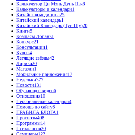
Калькулятор Ци Мэнь Дунь Цзя
8
Калькуляторы и календари
1
Китайская медицина
25
Китайский календарь
1
Китайский Календарь (Тун Шу)
20
Книги
5
Компасы Лопань
1
Конкурс
21
Консультации
1
Курсы
4
Летящие звёзды
42
Лирика
20
Магазин
1
Мобильные приложения
17
Недельки
377
Новости
131
Обучающее видео
6
Отношения
10
Персональные календари
4
Помощь по сайту
6
ПРАВИЛА БЛОГА
1
Прогнозы
408
Программы
14
Психология
20
Семинары
122