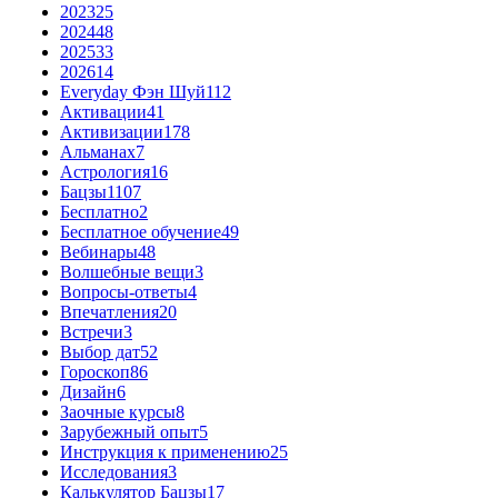
2023
25
2024
48
2025
33
2026
14
Everyday Фэн Шуй
112
Активации
41
Активизации
178
Альманах
7
Астрология
16
Бацзы
1107
Бесплатно
2
Бесплатное обучение
49
Вебинары
48
Волшебные вещи
3
Вопросы-ответы
4
Впечатления
20
Встречи
3
Выбор дат
52
Гороскоп
86
Дизайн
6
Заочные курсы
8
Зарубежный опыт
5
Инструкция к применению
25
Исследования
3
Калькулятор Бацзы
17