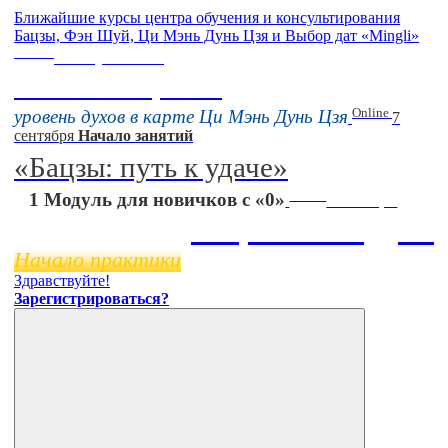
Ближайшие курсы центра обучения и консультирования
Бацзы, Фэн Шуй, Ци Мэнь Дунь Цзя и Выбор дат «Mingli»
Online
16 августа 11:00
Тонкие настройки
Online
уровень духов в карте Ци Мэнь Дунь Цзя
7
сентября
Начало занятий
«Бацзы: путь к удаче»
Online
1 Модуль для новичков с «0»
11 ноября
Бацзы 2 Модуль
Начало практики
Здравствуйте!
Зарегистрироваться?