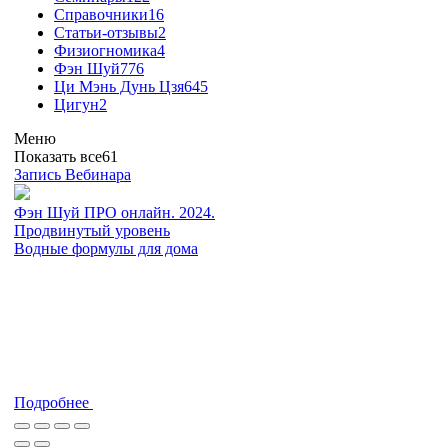
Справочники
16
Статьи-отзывы
2
Физиогномика
4
Фэн Шуй
776
Ци Мэнь Дунь Цзя
645
Цигун
2
Меню
Показать все
61
Запись Вебинара
Фэн Шуй ПРО онлайн. 2024.
Продвинутый уровень
Водные формулы для дома
Подробнее