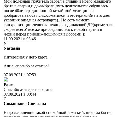
Мой полезный грабитель забрал в слиянии моего младшего
брата в аварии,и да-выбрала путь целительства-обучилась
после 40лет традиционной китайской медицине и
дообразовываюсь психосоматикой и эзотерикой(на это дает
указания западная астрокарта).. Но есть момент
синхронизации-чешская певица с одинаковой ДР(кроме часа
скорее всего) все же присоединилась к новой партии в
Чехии перед приближающимися выборами ))
11.09.2021 в 03:46
N
Nastassia
Интересная у него карта...
Анна, спасибо за статью!
07.09.2021 в 07:53
Раиса
Спасибо ,интересная статья!
07.09.2021 в 00:44
С
Симашкова Светлана
Надо же, внешне такой спокойный и мягкий, никогда бы не