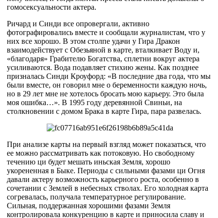
гомосексуальности актера.
Ричард и Синди все опровергали, активно
фотографировались вместе и сообщали журналистам, что у
них все хорошо. В этом столпе удачи у Гира Дракон
взаимодействует с Обезьяной в карте, вталкивает Воду и,
«благодаря» Грабителю Богатства, сплетни вокруг актера
усиливаются. Вода подавляет стихию жены. Как позднее
призналась Синди Кроуфорд: «В последние два года, что мы
были вместе, он говорил мне о беременности каждую ночь,
но в 29 лет мне не хотелось бросать мою карьеру. Это была
моя ошибка…». В 1995 году деревянной Свиньи, на
столкновении с домом Брака в карте Гира, пара развелась.
При анализе карты на первый взгляд может показаться, что
ее можно рассматривать как потоковую. Но свободному
течению ци будет мешать иньская Земля, хорошо
укорененная в Быке. Периоды с сильными фазами ци Огня
давали актеру возможность карьерного роста, особенно в
сочетании с Землей в небесных стволах. Его холодная карта
согревалась, получала температурное регулирование.
Сильная, поддержанная хорошими фазами Земля
контролировала конкуренцию в карте и приносила славу и