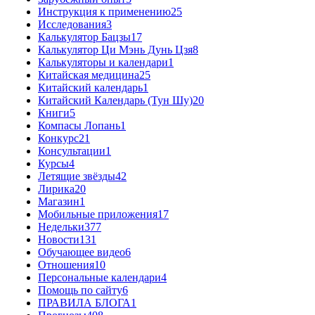
Инструкция к применению
25
Исследования
3
Калькулятор Бацзы
17
Калькулятор Ци Мэнь Дунь Цзя
8
Калькуляторы и календари
1
Китайская медицина
25
Китайский календарь
1
Китайский Календарь (Тун Шу)
20
Книги
5
Компасы Лопань
1
Конкурс
21
Консультации
1
Курсы
4
Летящие звёзды
42
Лирика
20
Магазин
1
Мобильные приложения
17
Недельки
377
Новости
131
Обучающее видео
6
Отношения
10
Персональные календари
4
Помощь по сайту
6
ПРАВИЛА БЛОГА
1