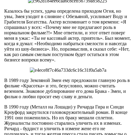
Казалось бы успех, удача определена приходом Огня, но
увы, Змея уходит в слияние с Обезьяной, усиливает Воду и
Грабителя Богатства. Актер вспоминает о том времени: «Я
спрашивал у всех: «Почему мне не предлагают роль в
нормальном фильме?!» Мне ответили, и этот ответ поверг
меня в ужас: «Ты не кассовый актер, приятель». Был момент,
когда я думал: «Необходимо набраться смелости и навсегда
уйти из шоу-бизнеса». Но, поразмыслив, я сказал себе: «Нет,
как раз самым смелым поступком будет остаться в этом
бизнесе вопреки всему».
В 1989 году Земляной Змеи ему предложили главную роль в
фильме «Красотка» и это, безусловно, можно считать
везением. Знаковое дублирование его дома Брака - Змеи, и
фильм о любви просит ему славу и деньги.
В 1990 году (Металл на Лошади) у Ричарда Гира и Синди
Кроуфорд закрутился головокружительный роман. В конце
1991 они поженились. Но их браку мешали сплетни.
Журналисты постоянно старались уличить их в изменах.
Ричард - буддист и уличить в измене жене его не
получилось, и тогда желтая пресса стала писать домыслы о