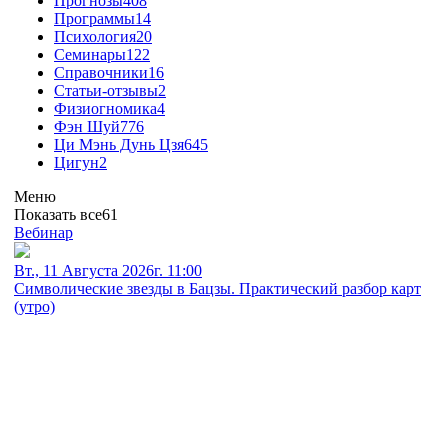
Прогнозы
408
Программы
14
Психология
20
Семинары
122
Справочники
16
Статьи-отзывы
2
Физиогномика
4
Фэн Шуй
776
Ци Мэнь Дунь Цзя
645
Цигун
2
Меню
Показать все
61
Вебинар
Вт., 11 Августа 2026г. 11:00
Символические звезды в Бацзы. Практический разбор карт
(утро)