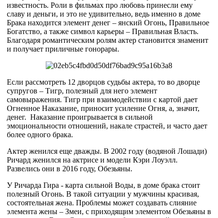
известность. Роли в фильмах про любовь принесли ему
славу и деньги, и это не удивительно, ведь именно в доме
Брака находится элемент денег – янский Огонь, Правильное
Богатство, а также символ карьеры – Правильная Власть.
Благодаря романтическим ролям актер становится знаменит
и получает приличные гонорары.
Если рассмотреть 12 дворцов судьбы актера, то во дворце
супругов – Тигр, полезный для него элемент
самовыражения. Тигр при взаимодействии с картой дает
Огненное Наказание, приносит усиление Огня, а, значит,
денег. Наказание проигрывается в сильной
эмоциональности отношений, накале страстей, и часто дает
более одного брака.
Актер женился еще дважды. В 2002 году (водяной Лошади)
Ричард женился на актрисе и модели Кэри Лоуэлл.
Развелись они в 2016 году, Обезьяны.
У Ричарда Гира - карта сильной Воды, в доме брака стоит
полезный Огонь. В такой ситуации у мужчины красивая,
состоятельная жена. Проблемы может создавать слияние
элемента жены – Змеи, с приходящим элементом Обезьяны в