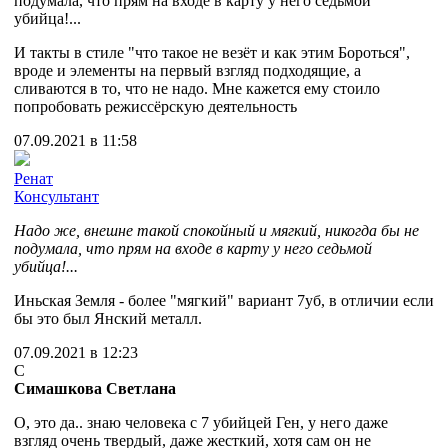
подумала, что прям на входе в карту у него седьмой
убийца!...
И такты в стиле "что такое не везёт и как этим Бороться",
вроде и элементы на первый взгляд подходящие, а
сливаются в то, что не надо. Мне кажется ему стоило
попробовать режиссёрскую деятельность
07.09.2021 в 11:58
Ренат
Консультант
Надо же, внешне такой спокойный и мягкий, никогда бы не
подумала, что прям на входе в карту у него седьмой
убийца!...
Иньская Земля - более "мягкий" вариант 7уб, в отличии если
бы это был Янский металл.
07.09.2021 в 12:23
С
Симашкова Светлана
О, это да.. знаю человека с 7 убийцей Ген, у него даже
взгляд очень твердый, даже жесткий, хотя сам он не