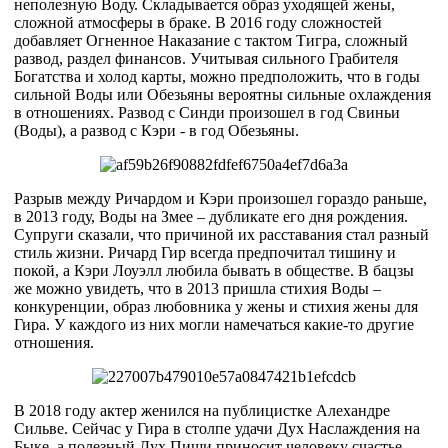
неполезную Воду. Складывается образ уходящей жены,
сложной атмосферы в браке. В 2016 году сложностей
добавляет Огненное Наказание с тактом Тигра, сложный
развод, раздел финансов. Учитывая сильного Грабителя
Богатства и холод карты, можно предположить, что в годы
сильной Воды или Обезьяны вероятны сильные охлаждения
в отношениях. Развод с Синди произошел в год Свиньи
(Воды), а развод с Кэри - в год Обезьяны.
Разрыв между Ричардом и Кэри произошел гораздо раньше,
в 2013 году, Воды на Змее – дубликате его дня рождения.
Супруги сказали, что причиной их расставания стал разный
стиль жизни. Ричард Гир всегда предпочитал тишину и
покой, а Кэри Лоуэлл любила бывать в обществе. В бацзы
же можно увидеть, что в 2013 пришла стихия Воды –
конкуренции, образ любовника у жены и стихия жены для
Гира. У каждого из них могли намечаться какие-то другие
отношения.
В 2018 году актер женился на публицистке Алехандре
Сильве. Сейчас у Гира в столпе удачи Дух Наслаждения на
Быке, а полезный Дух Пищи приносит человеку счастье,