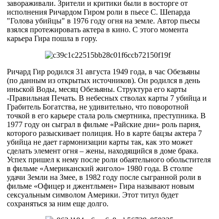
завораживали. Зрители и критики были в восторге от
исполнения Ричардом Гиром роли в пьесе С. Шепарда
"Голова убийцы" в 1976 году огня на земле. Автор пьесы
взялся протежировать актера в кино. С этого момента
карьера Гира пошла в гору.
Ричард Гир родился 31 августа 1949 года, в час Обезьяны
(по данным из открытых источников). Он родился в день
иньской Воды, месяц Обезьяны. Структура его карты
-Правильная Печать. В небесных стволах карты 7 убийца и
Грабитель Богатства, не удивительно, что поворотной
точкой в его карьере стала роль смертника, преступника. В
1977 году он сыграл в фильме «Райские дни» роль парня,
которого разыскивает полиция. Но в карте бацзы актера 7
убийца не дает гармонизации карты так, как это может
сделать элемент огня – жены, находящийся в доме брака.
Успех пришел к нему после роли обаятельного обольстителя
в фильме «Американский жиголо» 1980 года. В столпе
удачи Земли на Змее, в 1982 году после сыгранной роли в
фильме «Офицер и джентльмен» Гира называют новым
сексуальным символом Америки. Этот титул будет
сохраняться за ним еще долго.