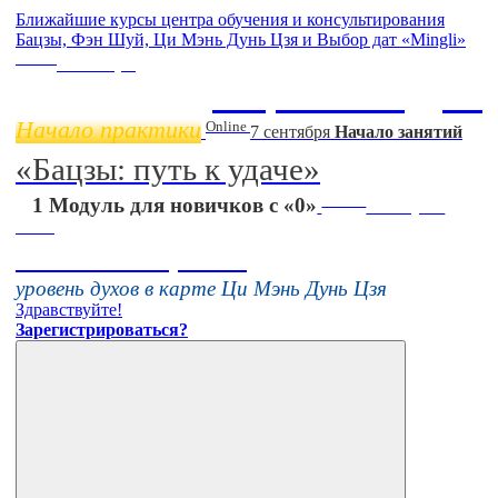
Ближайшие курсы центра обучения и консультирования
Бацзы, Фэн Шуй, Ци Мэнь Дунь Цзя и Выбор дат «Mingli»
Online
11 ноября
Бацзы 2 Модуль
Начало практики
Online
7 сентября
Начало занятий
«Бацзы: путь к удаче»
Online
1 Модуль для новичков с «0»
16 августа
11:00
Тонкие настройки
уровень духов в карте Ци Мэнь Дунь Цзя
Здравствуйте!
Зарегистрироваться?