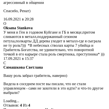
агрессивный в общении
Спасибо, Ренат)
16.09.2021 в 20:28
O
Oksana Stankova
У меня и Ген в годовом Куйгане и ГБ в месяце,притом
сливаются в металл,поддержанный сезоном
петуха,полкарты ДД дерева уходит в металл-где я сыграла
не ту роль?))) *
В небесных стволах карты 7 убийца и
Грабитель Богатства, не удивительно,
что поворотной
точкой в его карьере стала роль смертника, преступника*
)))
17.09.2021 в 15:37
С
Симашкова Светлана
Вашу роль забрал грабитель, наверно)
Видела в соседнем посте вы писали, что не стали
управленцем - сами не захотели в это идти? и что-то другое
выбрали?
Loading...
Отзывов:
4
Из
4