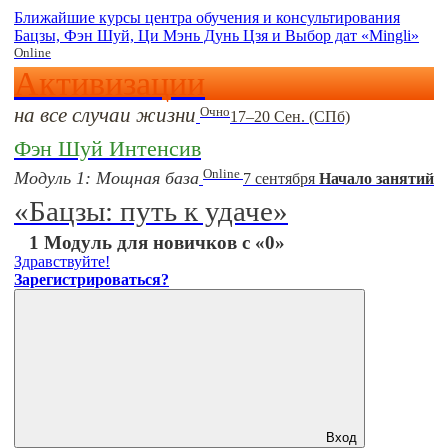
Ближайшие курсы центра обучения и консультирования
Бацзы, Фэн Шуй, Ци Мэнь Дунь Цзя и Выбор дат «Mingli»
Online
Активизации
на все случаи жизни
Очно
17–20 Сен. (СПб)
Фэн Шуй Интенсив
Online
Модуль 1: Мощная база
7 сентября
Начало занятий
«Бацзы: путь к удаче»
1 Модуль для новичков с «0»
Здравствуйте!
Зарегистрироваться?
Вход