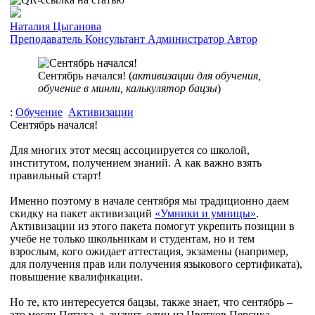
Наталия Цыганова
Преподаватель
Консультант
Администратор
Автор
Сентябрь начался! (
активизации для обучения,
обучение в минли, калькулятор бацзы
)
:
Обучение
Активизации
Сентябрь начался!
Для многих этот месяц ассоциируется со школой,
институтом, получением знаний. А как важно взять
правильный старт!
Именно поэтому в начале сентября мы традиционно даем
скидку на пакет активизаций
«Умники и умницы»
.
Активизации из этого пакета помогут укрепить позиции в
учебе не только школьникам и студентам, но и тем
взрослым, кого ожидает аттестация, экзамены (например,
для получения прав или получения языкового сертификата),
повышение квалификации.
Но те, кто интересуется бацзы, также знает, что сентябрь –
это месяц Петуха, а, значит, один из Цветков Персика.