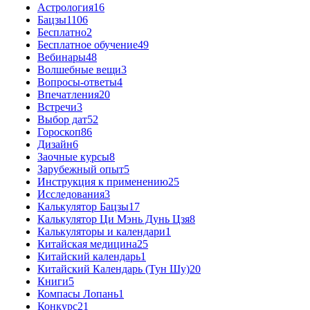
Астрология
16
Бацзы
1106
Бесплатно
2
Бесплатное обучение
49
Вебинары
48
Волшебные вещи
3
Вопросы-ответы
4
Впечатления
20
Встречи
3
Выбор дат
52
Гороскоп
86
Дизайн
6
Заочные курсы
8
Зарубежный опыт
5
Инструкция к применению
25
Исследования
3
Калькулятор Бацзы
17
Калькулятор Ци Мэнь Дунь Цзя
8
Калькуляторы и календари
1
Китайская медицина
25
Китайский календарь
1
Китайский Календарь (Тун Шу)
20
Книги
5
Компасы Лопань
1
Конкурс
21