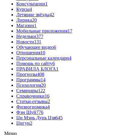
Консультации
1
Курсы
4
Летящие звёзды
42
Лирика
20
Магазин
1
Мобильные приложения
17
Недельки
377
Новости
131
Обучающее видео
6
Отношения
10
Персональные календари
4
Помощь по сайту
6
ПРАВИЛА БЛОГА
1
Прогнозы
408
Программы
14
Психология
20
Семинары
122
Справочники
16
Статьи-отзывы
2
Физиогномика
4
Фэн Шуй
776
Ци Мэнь Дунь Цзя
645
Цигун
2
Меню