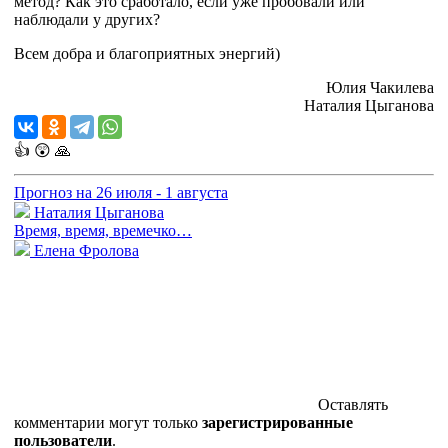
метод? Как это сработало, если уже пробовали или
наблюдали у других?
Всем добра и благоприятных энергий)
Юлия Чакилева
Наталия Цыганова
👍
😲
🙏
Прогноз на 26 июля - 1 августа
Наталия Цыганова
Время, время, времечко…
Елена Фролова
Оставлять
комментарии могут только
зарегистрированные
пользователи
.