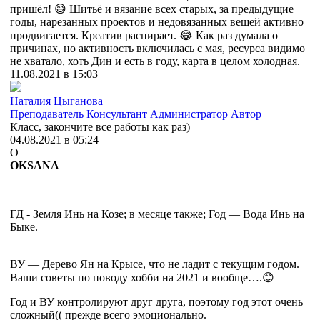
пришёл! 😅 Шитьё и вязание всех старых, за предыдущие
годы, нарезанных проектов и недовязанных вещей активно
продвигается. Креатив распирает. 😂 Как раз думала о
причинах, но активность включилась с мая, ресурса видимо
не хватало, хоть Дин и есть в году, карта в целом холодная.
11.08.2021 в 15:03
Наталия Цыганова
Преподаватель
Консультант
Администратор
Автор
Класс, закончите все работы как раз)
04.08.2021 в 05:24
O
OKSANA
ГД - Земля Инь на Козе; в месяце также; Год — Вода Инь на
Быке.
ВУ — Дерево Ян на Крысе, что не ладит с текущим годом.
Ваши советы по поводу хобби на 2021 и вообще….😊
Год и ВУ контролируют друг друга, поэтому год этот очень
сложный(( прежде всего эмоционально.