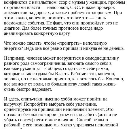
конфликтов с начальством, ссор с мужем у женщин, проблем
с органами власти — налоговой, СЭС, и даже проверок
документов на дорогах, а также проблем со здоровьем. При
этом важно, конечно, помнить, что все это — лишь
возможные события. Не факт, что они произойдут, это не
диагноз. Для более точных прогнозов всегда надо
анализировать конкретную карту.
Что можно сделать, чтобы «проиграть» неполезную
энергию? Ведь она все равно пришла и никуда ее не денешь.
Например, человек может погрузиться в самодисциплину,
разного рода самоограничения, загонять самого себя в
ежовые рукавицы – в общем, создать сам себе рамки,
которые и так создала бы Власть. Работает это, конечно,
хорошо, но не настолько приятно, как хотелось бы. Конечно,
все зависит от воли, но большинству людей такая жизнь
очень быстро надоедает.
И здесь, опять-таки, именно хобби может прийти на
выручку! Попробуйте выбрать себе увлечение,
ориентируясь на пришедший неполезный элемент. Это
позволит безопасно «проиграть» его, ослабить (хотя и не
убрать совсем) негативное влияние. Способ реально
рабочий, с его помощью мы мягко управляем неполезной