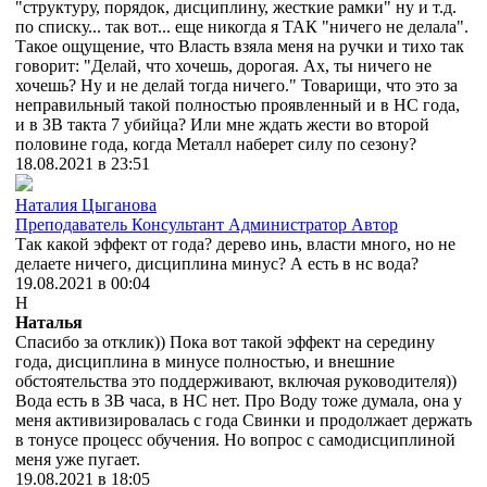
"структуру, порядок, дисциплину, жесткие рамки" ну и т.д.
по списку... так вот... еще никогда я ТАК "ничего не делала".
Такое ощущение, что Власть взяла меня на ручки и тихо так
говорит: "Делай, что хочешь, дорогая. Ах, ты ничего не
хочешь? Ну и не делай тогда ничего." Товарищи, что это за
неправильный такой полностью проявленный и в НС года,
и в ЗВ такта 7 убийца? Или мне ждать жести во второй
половине года, когда Металл наберет силу по сезону?
18.08.2021 в 23:51
Наталия Цыганова
Преподаватель
Консультант
Администратор
Автор
Так какой эффект от года? дерево инь, власти много, но не
делаете ничего, дисциплина минус? А есть в нс вода?
19.08.2021 в 00:04
Н
Наталья
Спасибо за отклик)) Пока вот такой эффект на середину
года, дисциплина в минусе полностью, и внешние
обстоятельства это поддерживают, включая руководителя))
Вода есть в ЗВ часа, в НС нет. Про Воду тоже думала, она у
меня активизировалась с года Свинки и продолжает держать
в тонусе процесс обучения. Но вопрос с самодисциплиной
меня уже пугает.
19.08.2021 в 18:05