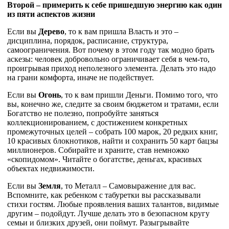
Второй – примерить к себе пришедшую энергию как один
из пяти аспектов жизни
Если вы
Дерево
, то к вам пришла Власть и это –
дисциплина, порядок, расписание, структура,
самоограничения. Вот почему в этом году так модно брать
аскезы: человек добровольно ограничивает себя в чем-то,
проигрывая приход неполезного элемента. Делать это надо
на грани комфорта, иначе не подействует.
Если вы
Огонь
, то к вам пришли Деньги. Помимо того, что
вы, конечно же, следите за своим бюджетом и тратами, если
Богатство не полезно, попробуйте заняться
коллекционированием, с достижением конкретных
промежуточных целей – собрать 100 марок, 20 редких книг,
10 красивых блокнотиков, найти и сохранить 50 карт бацзы
миллионеров. Собирайте и храните, став немножко
«скопидомом». Читайте о богатстве, деньгах, красивых
объектах недвижимости.
Если вы
Земля
, то Металл – Самовыражение для вас.
Вспомните, как ребенком с табуретки вы рассказывали
стихи гостям. Любые проявления ваших талантов, видимые
другим – подойдут. Лучше делать это в безопасном кругу
семьи и близких друзей, они поймут. Разыгрывайте