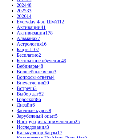
2024
48
2025
33
2026
14
Everyday Фэн Шуй
112
Активации
41
Активизации
178
Альманах
7
Астрология
16
Бацзы
1107
Бесплатно
2
Бесплатное обучение
49
Вебинары
48
Волшебные вещи
3
Вопросы-ответы
4
Впечатления
20
Встречи
3
Выбор дат
52
Гороскоп
86
Дизайн
6
Заочные курсы
8
Зарубежный опыт
5
Инструкция к применению
25
Исследования
3
Калькулятор Бацзы
17