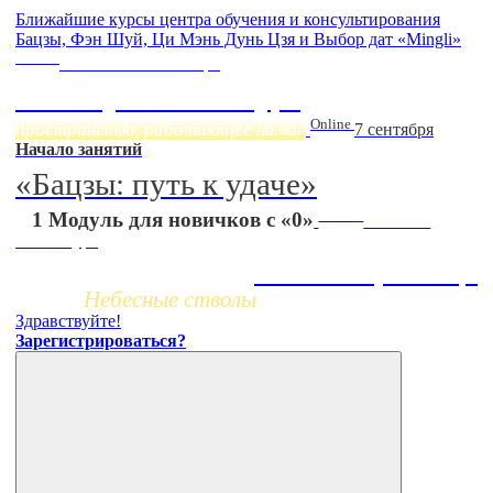
Ближайшие курсы центра обучения и консультирования
Бацзы, Фэн Шуй, Ци Мэнь Дунь Цзя и Выбор дат «Mingli»
Online
Начало:
23 Сентября
Фэн Шуй онлайн-курс
Online
пространство, работающее на вас
7 сентября
Начало занятий
«Бацзы: путь к удаче»
Заочно
1 Модуль для новичков с «0»
НОВЫЙ
online-курс
Жизнь по фазам Ци
Небесные стволы
Здравствуйте!
Зарегистрироваться?