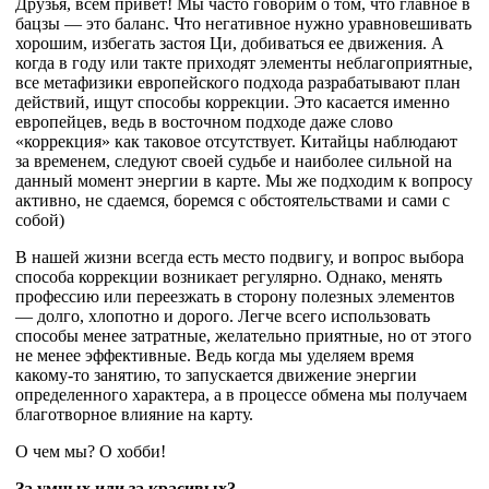
Друзья, всем привет! Мы часто говорим о том, что главное в
бацзы — это баланс. Что негативное нужно уравновешивать
хорошим, избегать застоя Ци, добиваться ее движения. А
когда в году или такте приходят элементы неблагоприятные,
все метафизики европейского подхода разрабатывают план
действий, ищут способы коррекции. Это касается именно
европейцев, ведь в восточном подходе даже слово
«коррекция» как таковое отсутствует. Китайцы наблюдают
за временем, следуют своей судьбе и наиболее сильной на
данный момент энергии в карте. Мы же подходим к вопросу
активно, не сдаемся, боремся с обстоятельствами и сами с
собой)
В нашей жизни всегда есть место подвигу, и вопрос выбора
способа коррекции возникает регулярно. Однако, менять
профессию или переезжать в сторону полезных элементов
— долго, хлопотно и дорого. Легче всего использовать
способы менее затратные, желательно приятные, но от этого
не менее эффективные. Ведь когда мы уделяем время
какому-то занятию, то запускается движение энергии
определенного характера, а в процессе обмена мы получаем
благотворное влияние на карту.
О чем мы? О хобби!
За умных или за красивых?