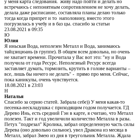
у меня карта следования. живу надо пойти и делать но
встречаюсь с непонятным сопротивлением не хочу делать,
делала даже расписание, составляла планы делаю только
тогда когда припрет и то наполовину, вместо этого
погрузилась в учебу и в баз цы. спасибо за статьи
23.08.2021 в 09:35
Ю
Юлия
Я иньская Вода, неполезен Металл и Вода, занимаюсь
тайцзицюань (в группе). В общем всем довольна, но очень
не хватает времени. Прочитала у Вас вот это: "ну и Вода
получила от года Ресурс. Неполезный Ресурс всегда
заставляет думать, тормозить, крутить в голове варианты –
все, лишь бы ничего не делать" - прямо про меня. Сейчас,
пока каникулы, очень чувствуется.
18.08.2021 в 23:03
Н
Наталья
Спасибо за серию статей. Забрала себе)) У меня какая-то
песенка-нескладушка с приходящим годом получается. ГД
Дерево Инь, есть средний Гэн в карте, я считаю, что Металл
полезен. Такт и год увеличили количество Металла в разы.
Петух "подрезал" Кролика, забрал определенную часть силы
Дерева (оно довольно сильное), увел Дракона из месяца в
Металл, забрал Змею из дня в треугольник Металла. Ждала