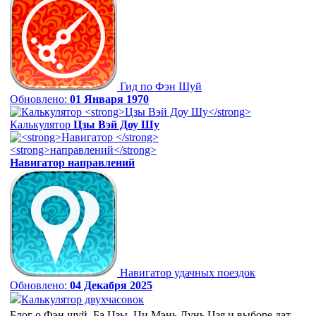
Гид по Фэн Шуй
Обновлено:
01 Января 1970
Калькулятор
Цзы Вэй Доу Шу
Навигатор
направлений
Навигатор удачных поездок
Обновлено:
04 Декабря 2025
Калькулятор двухчасовок
Блог о Фэн шуй, Ба Цзы, Ци Мэнь Дунь Цзя и выборе дат