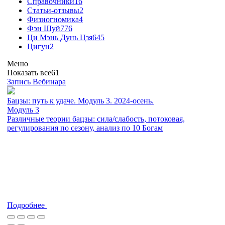
Справочники
16
Статьи-отзывы
2
Физиогномика
4
Фэн Шуй
776
Ци Мэнь Дунь Цзя
645
Цигун
2
Меню
Показать все
61
Запись Вебинара
Бацзы: путь к удаче. Модуль 3. 2024-осень.
Модуль 3
Различные теории бацзы: сила/слабость, потоковая,
регулирования по сезону, анализ по 10 Богам
Подробнее