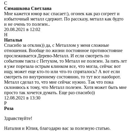
С
Симашкова Светлана
Мне кажется юмор вас спасает:), огонек как раз согреет и
избыточный металл сдержит. По рассказу, металл как будто
и не очень то полезен..
20.08.2021 в 12:02
Н
Наталья
Спасибо за отклик)) да, с Металлом у меня сложные
отношения. Вообще по жизни постоянное противостояние
прослеживается Дерево-Металл. И если смотреть по
событиям такта с Петухом, то Металл не полезен. За пять лет
я уже порезала острым клинком все, что могла, сейчас вот
ищу, может еще кто-то или что-то спряталось? А вот если
смотреть по внутреннему состоянию, то тут все наоборот.
Металл сделал то, что мне сейчас нужно. Так что пока
склоняюсь к тому, что Металл полезен. Хотя может быть мне
просто так хочется думать. Еще раз спасибо))
12.08.2021 в 13:30
Р
Роза
Здравствуйте!
Наталия и Юлия, благодарю вас за полезную статью.