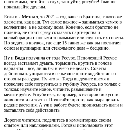
пантомимы, читайте в слух, танцуйте, рисуйте! Главное –
показывайте другим.
Если вы
Металл
, то 2021 – год вашего Братства, такого же
элемента, как ваш. Тут самое важное – заниматься чем-то в
коллективе, а не одному дома. Конечно, если братство не
полезно, не стоит сразу создавать партнерства и
коллаборации с новыми знакомыми или слушать их советы.
Но ходить в кружок, где еще 15 таких же как вы постигает
основы кулинарии или стекольного дела – бесценно.
Ну и
Вода
получила от года Ресурс. Неполезный Ресурс
всегда заставляет думать, тормозить, крутить в голове
варианты – все, лишь бы ничего не делать. Советы
действовать упираются в серьезное противодействие со
стороны рассудка. Ну что ж. Тогда выделите время и
позвольте себе погрузиться в глубину Ресурса, но только с
толком: изучайте новое, читайте, размышляйте и
медитируйте. Углубитесь, например, в историю искусств:
живописи или театра. Почитайте про то, как выращивать
редкие растения. А уж в работе будете прописывать шаги и
заставлять себя действовать.
Дорогие читатели, поделитесь в комментариях своим
опытом или наблюдениями. Готовы использовать этот