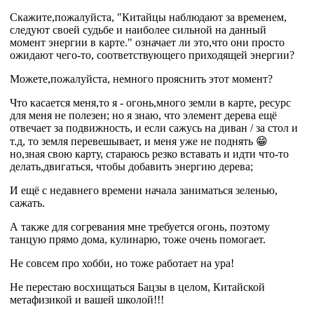
Скажите,пожалуйста, "
Китайцы наблюдают за временем,
следуют своей судьбе и наиболее сильной на данный
момент энергии в карте." означает ли это,что они просто
ожидают чего-то, соответствующего приходящей энергии?
Можете,пожалуйста, немного прояснить этот момент?
Что касается меня,то я - огонь,много земли в карте, ресурс
для меня не полезен; но я знаю, что элемент дерева ещё
отвечает за подвижность, и если сажусь на диван / за стол и
т.д, то земля перевешывает, и меня уже не поднять 😁
но,зная свою карту, стараюсь резко вставать и идти что-то
делать,двигаться, чтобы добавить энергию дерева;
И ещё с недавнего времени начала заниматься зеленью,
сажать.
А также для согревания мне требуется огонь, поэтому
танцую прямо дома, кулинарю, тоже очень помогает.
Не совсем про хобби, но тоже работает на ура!
Не перестаю восхищаться Бацзы в целом, Китайской
метафизикой и вашей школой!!!