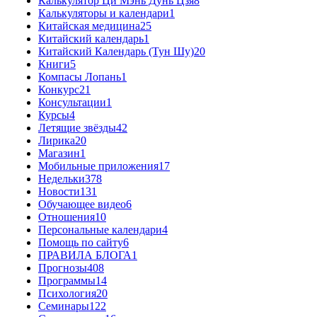
Калькулятор Ци Мэнь Дунь Цзя
8
Калькуляторы и календари
1
Китайская медицина
25
Китайский календарь
1
Китайский Календарь (Тун Шу)
20
Книги
5
Компасы Лопань
1
Конкурс
21
Консультации
1
Курсы
4
Летящие звёзды
42
Лирика
20
Магазин
1
Мобильные приложения
17
Недельки
378
Новости
131
Обучающее видео
6
Отношения
10
Персональные календари
4
Помощь по сайту
6
ПРАВИЛА БЛОГА
1
Прогнозы
408
Программы
14
Психология
20
Семинары
122