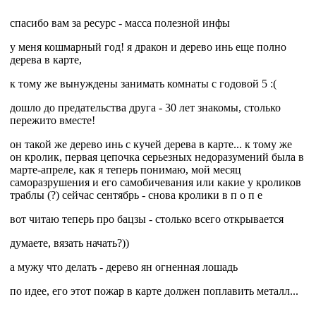
спасибо вам за ресурс - масса полезной инфы
у меня кошмарный год! я дракон и дерево инь еще полно
дерева в карте,
к тому же вынуждены занимать комнаты с годовой 5 :(
дошло до предательства друга - 30 лет знакомы, столько
пережито вместе!
он такой же дерево инь с кучей дерева в карте... к тому же
он кролик, первая цепочка серьезных недоразумений была в
марте-апреле, как я теперь понимаю, мой месяц
саморазрушения и его самобичевания или какие у кроликов
траблы (?) сейчас сентябрь - снова кролики в п о п е
вот читаю теперь про бацзы - столько всего открывается
думаете, вязать начать?))
а мужу что делать - дерево ян огненная лошадь
по идее, его этот пожар в карте должен поплавить металл...