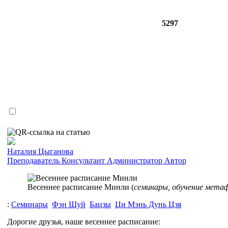
5297
Наталия Цыганова
Преподаватель
Консультант
Администратор
Автор
Весеннее расписание Минли (
семинары, обучение метафи
:
Семинары
Фэн Шуй
Бацзы
Ци Мэнь Дунь Цзя
Дорогие друзья, наше весеннее расписание: