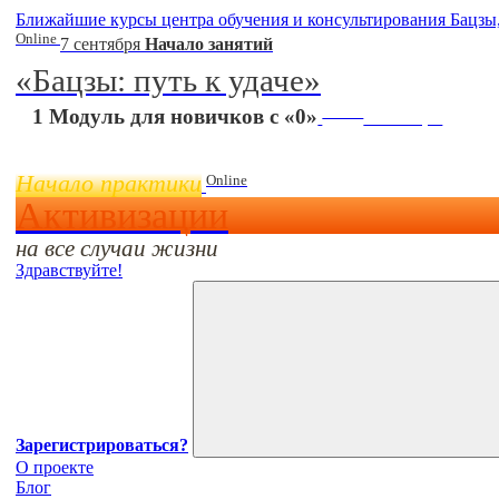
Ближайшие курсы центра обучения и консультирования Бацзы
Online
7 сентября
Начало занятий
«Бацзы: путь к удаче»
Online
1 Модуль для новичков с «0»
11 ноября
Начало практики
Online
Активизации
на все случаи жизни
Здравствуйте!
Зарегистрироваться?
О проекте
Блог