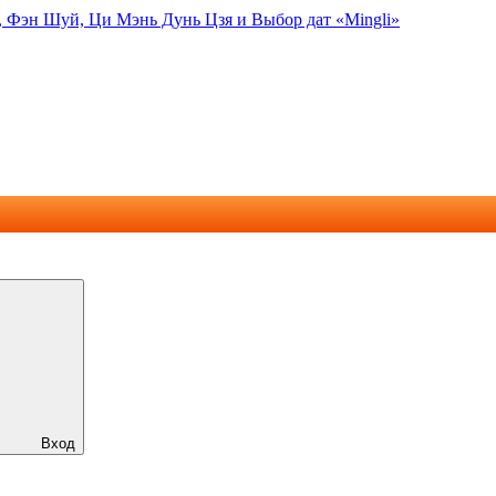
, Фэн Шуй, Ци Мэнь Дунь Цзя и Выбор дат «Mingli»
Вход