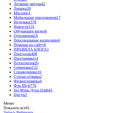
Летящие звёзды
42
Лирика
20
Магазин
1
Мобильные приложения
17
Недельки
378
Новости
131
Обучающее видео
6
Отношения
10
Персональные календари
4
Помощь по сайту
6
ПРАВИЛА БЛОГА
1
Прогнозы
408
Программы
14
Психология
20
Семинары
122
Справочники
16
Статьи-отзывы
2
Физиогномика
4
Фэн Шуй
776
Ци Мэнь Дунь Цзя
645
Цигун
2
Меню
Показать все
61
Запись Вебинара