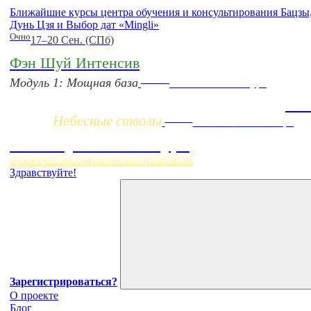
Ближайшие курсы центра обучения и консультирования Бацз
Дунь Цзя и Выбор дат «Mingli»
Очно
17–20 Сен. (СПб)
Фэн Шуй Интенсив
Заочно
Модуль 1: Мощная база
НОВЫЙ online-курс
Жиз
Небесные стволы
Online
Начало:
23 Сентября
Фэн Шуй онлайн-курс
пространство, работающее на вас
Здравствуйте!
Зарегистрироваться?
О проекте
Блог