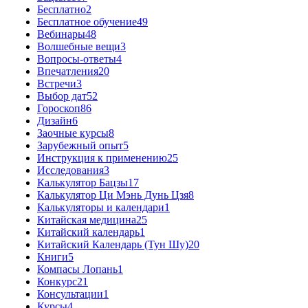
Бесплатно
2
Бесплатное обучение
49
Вебинары
48
Волшебные вещи
3
Вопросы-ответы
4
Впечатления
20
Встречи
3
Выбор дат
52
Гороскоп
86
Дизайн
6
Заочные курсы
8
Зарубежный опыт
5
Инструкция к применению
25
Исследования
3
Калькулятор Бацзы
17
Калькулятор Ци Мэнь Дунь Цзя
8
Калькуляторы и календари
1
Китайская медицина
25
Китайский календарь
1
Китайский Календарь (Тун Шу)
20
Книги
5
Компасы Лопань
1
Конкурс
21
Консультации
1
Курсы
4