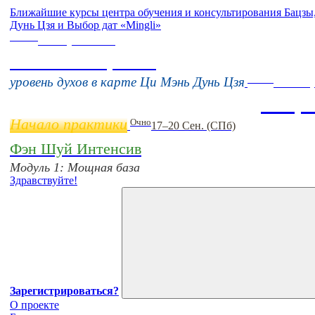
Ближайшие курсы центра обучения и консультирования Бацз
Дунь Цзя и Выбор дат «Mingli»
Online
16 августа 11:00
Тонкие настройки
Online
уровень духов в карте Ци Мэнь Дунь Цзя
11 нояб
Бацз
Начало практики
Очно
17–20 Сен. (СПб)
Фэн Шуй Интенсив
Модуль 1: Мощная база
Здравствуйте!
Зарегистрироваться?
О проекте