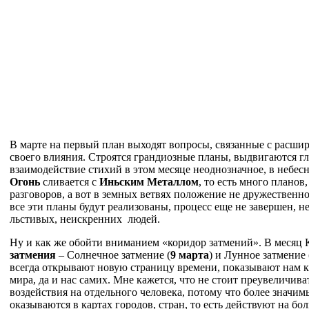
В марте на первый план выходят вопросы, связанные с расшир
своего влияния. Строятся грандиозные планы, выдвигаются г
взаимодействие стихий в этом месяце неоднозначное, в небес
Огонь
сливается с
Иньским Металлом
, то есть много планов
разговоров, а вот в земных ветвях положение не дружественно
все эти планы будут реализованы, процесс еще не завершен, не
льстивых, неискренних людей.
Ну и как же обойти вниманием «коридор затмений». В месяц
затмения
– Солнечное затмение (
9 марта
) и Лунное затмение 
всегда открывают новую страницу времени, показывают нам 
мира, да и нас самих. Мне кажется, что не стоит преувеличива
воздействия на отдельного человека, потому что более значи
оказываются в картах городов, стран, то есть действуют на б