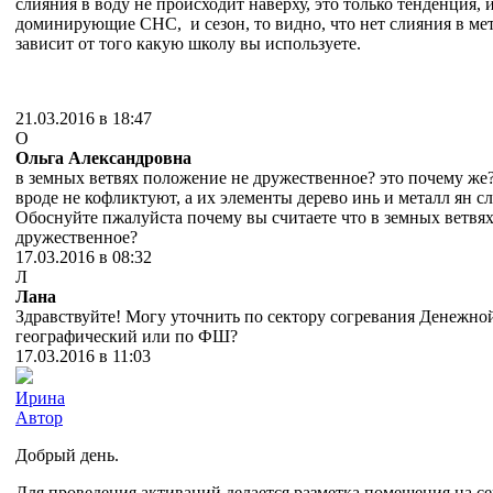
слияния в воду не происходит наверху, это только тенденция, 
доминирующие СНС, и сезон, то видно, что нет слияния в мет
зависит от того какую школу вы используете.
21.03.2016 в 18:47
О
Ольга Александровна
в земных ветвях положение не дружественное? это почему же?
вроде не кофликтуют, а их элементы дерево инь и металл ян с
Обоснуйте пжалуйста почему вы считаете что
в земных ветвя
дружественное?
17.03.2016 в 08:32
Л
Лана
Здравствуйте! Могу уточнить по сектору согревания Денежной
географический или по ФШ?
17.03.2016 в 11:03
Ирина
Автор
Добрый день.
Для проведения активаций делается разметка помещения на се