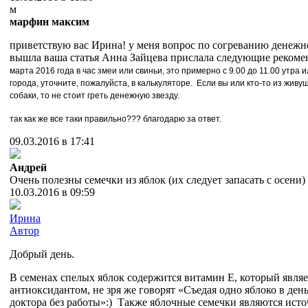
м
марфин максим
приветствую вас Ирина! у меня вопрос по согреванию денежно
вышла ваша статья Анна Зайцева прислала следующие рекоме
марта 2016 года в час змеи или свиньи, это примерно с 9.00 до 11.00 утра и
города, уточните, пожалуйста, в калькуляторе. Если вы или кто-то из живу
собаки, то не стоит греть денежную звезду.
так как же все таки правильно??? благодарю за ответ.
09.03.2016 в 17:41
Андрей
Очень полезны семечки из яблок (их следует запасать с осени) 
10.03.2016 в 09:59
Ирина
Автор
Добрый день.
В семенах спелых яблок содержится витамин Е, который являе
антиоксидантом, не зря же говорят «Съедая одно яблоко в ден
доктора без работы»:) Также яблочные семечки являются исто