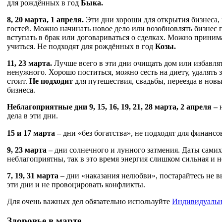
для рождённых в год
Быка.
8, 20 марта, 1 апреля
.
Эти дни хороши для открытия бизнеса, 
гостей. Можно начинать новое дело или возобновлять бизнес 
вступать в брак или договариваться о сделках. Можно приним
учиться. Не подходят для рождённых в год
Козы.
11, 23 марта
.
Лучше всего в эти дни очищать дом или избавлят
ненужного. Хорошо поститься, можно сесть на диету, удалять з
стоит.
Не подходит
для путешествия, свадьбы, переезда в нов
бизнеса.
Неблагоприятные дни
9, 15, 16, 19, 21, 28 марта, 2 апреля –
дела в эти дни.
15 и 17 марта
–
дни «без богатства», не подходят для финанс
9, 23 марта
–
дни солнечного и лунного затмения. Даты самих
неблагоприятны, так в это время энергия слишком сильная и н
7, 19, 31 марта
– дни «наказания нелюбви», постарайтесь не 
эти дни и не провоцировать конфликты.
Для очень важных дел обязательно используйте
Индивидуальн
Здоровье в марте