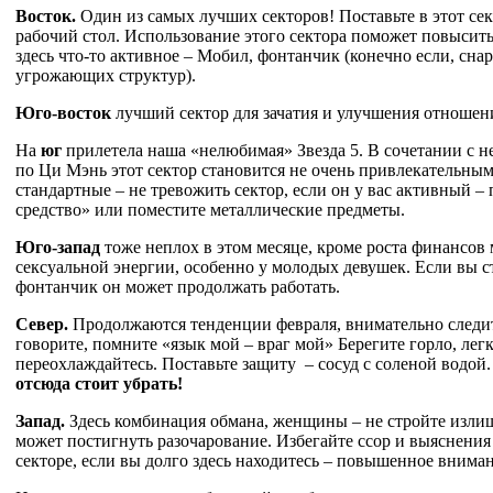
Восток.
Один из самых лучших секторов! Поставьте в этот сек
рабочий стол. Использование этого сектора поможет повысить
здесь что-то активное – Мобил, фонтанчик (конечно если, сна
угрожающих структур).
Юго-восток
лучший сектор для зачатия и улучшения отношени
На
юг
прилетела наша «нелюбимая» Звезда 5. В сочетании с 
по Ци Мэнь этот сектор становится не очень привлекательны
стандартные – не тревожить сектор, если он у вас активный – 
средство» или поместите металлические предметы.
Юго-запад
тоже неплох в этом месяце, кроме роста финансов 
сексуальной энергии, особенно у молодых девушек. Если вы 
фонтанчик он может продолжать работать.
Север
.
Продолжаются тенденции февраля, внимательно следите
говорите, помните «язык мой – враг мой» Берегите горло, легк
переохлаждайтесь. Поставьте защиту – сосуд с соленой водой
отсюда стоит убрать!
Запад.
Здесь комбинация обмана, женщины – не стройте изли
может постигнуть разочарование. Избегайте ссор и выяснени
секторе, если вы долго здесь находитесь – повышенное вниман