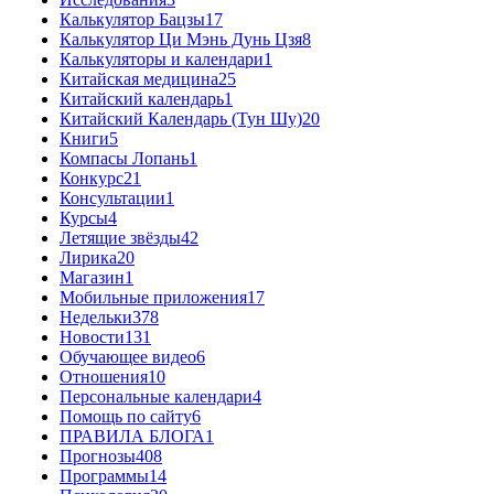
Калькулятор Бацзы
17
Калькулятор Ци Мэнь Дунь Цзя
8
Калькуляторы и календари
1
Китайская медицина
25
Китайский календарь
1
Китайский Календарь (Тун Шу)
20
Книги
5
Компасы Лопань
1
Конкурс
21
Консультации
1
Курсы
4
Летящие звёзды
42
Лирика
20
Магазин
1
Мобильные приложения
17
Недельки
378
Новости
131
Обучающее видео
6
Отношения
10
Персональные календари
4
Помощь по сайту
6
ПРАВИЛА БЛОГА
1
Прогнозы
408
Программы
14