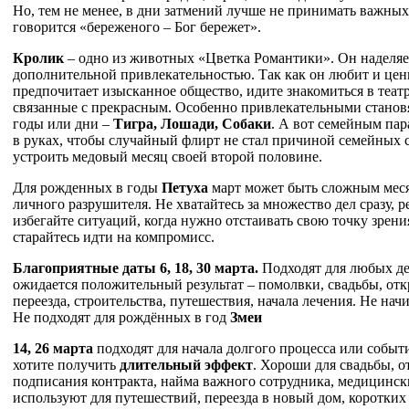
Но, тем не менее, в дни затмений лучше не принимать важных
говорится «береженого – Бог бережет».
Кролик
– одно из животных «Цветка Романтики». Он наделяе
дополнительной привлекательностью. Так как он любит и цен
предпочитает изысканное общество, идите знакомиться в театр,
связанные с прекрасным. Особенно привлекательными станов
годы или дни –
Тигра, Лошади, Собаки
. А вот семейным пар
в руках, чтобы случайный флирт не стал причиной семейных 
устроить медовый месяц своей второй половине.
Для рожденных в годы
Петуха
март может быть сложным меся
личного разрушителя. Не хватайтесь за множество дел сразу, р
избегайте ситуаций, когда нужно отстаивать свою точку зрения
старайтесь идти на компромисс.
Благоприятные даты
6, 18, 30 марта
.
Подходят для любых де
ожидается положительный результат – помолвки, свадьбы, отк
переезда, строительства, путешествия, начала лечения. Не на
Не подходят для рождённых в год
Змеи
14, 26 марта
подходят для начала долгого процесса или событ
хотите получить
длительный эффект
. Хороши для свадьбы, о
подписания контракта, найма важного сотрудника, медицинск
используют для путешествий, переезда в новый дом, коротких