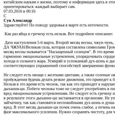
китайским наукам о жизни, поэтому и информация здесь в это
ориентироваться -каждый выбирает сам.
07.03.2016 в 00:16
С
Сун Александр
Здравствуйте! По поводу здоровья в марте есть неточности.
Как раз яйца и гречиху есть нельзя. Вот подробное описание:
Дата наступления 5-6 марта. Второй месяц весны, чжун-чунь,
ДА ЧЖУАН/Великая сила, которая составлена символами Гром
месяц весны называется "Насыщенный солнцем". В это время 
гармонию эмоциональные устремления, упорядочивать сердце
холода и сильного жара. Усмиряй и успокаивай дух-шэнь и д
соответствующих упражнений способствуй завершению функ
Не следует есть овощи с желтыми цветами, а также соленые о
пробуждения будешь делать резкие движения, это приведет к 
Нельзя в это время есть чеснок, так как это приводит к нару
дыхания-ци. Побеги чеснока тоже не следует употреблять в пи
вред эмоциональным устремлениям. Не следует есть гречиху и
в результате этого дыхание-ци застаивается в организме. Не 
зайчатину, так как становятся неспокойными дух-шэнь и душа
вред. В этот месяц дыхание-ци почек очень слабое, а печень н
фазе максимального усиления. Нужно сохранять чистоту, для ч