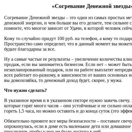
«Согревание Денежной звезды
Согревание Денежной звезды – это один из самых простых ме
денежной энергии, и чем больше вы его делаете, тем сильнее 
помните, что многое зависит от Удачи, в которой человек сейч
Кому то случайно придут 100 руб. на телефон, а кому то подар
Пространство само определит, что в данный момент вы может
будьте благодарны за все.
Ну а самые частые ее результаты – увеличение количества клие
продаж, если вы занимаетесь бизнесом. Если нет – может быть
незапланированный подарок, или на работе выплатят непред
всех работает по-разному, в зависимости от ваших основных и
вы домохозяйка, то денежный доход будет, скорее, у мужа.
Что нужно сделать?
В указанное время и в указанном секторе нужно зажечь свечу. 
которые горят много часов – они устойчивые и не сильно опл
гореть 1,5 часа, но можно оставить и до конца суток (это эффе
Обязательно примите все меры безопасности – поставьте свечу
опрокинулась, если в доме есть маленькие дети или домашние
проследите, чтобы у них не было доступа к ней.