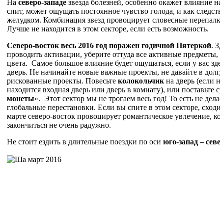
На
северо-запад
е
звезда болезней, особенно окажет влияние на
спит, может ощущать постоянное чувство голода, и как следст
желудком. Комбинация звезд провоцирует словесные перепалк
Лучше не находится в этом секторе, если есть возможность.
Северо-восток
весь 2016 год поражен годичной Пятеркой
. 
проводить активации, уберите оттуда все активные предметы,
цвета. Самое большое влияние будет ощущаться, если у вас зд
дверь. Не начинайте новые важные проекты, не давайте в долг
рискованные проекты. Повесьте
колокольчик
на дверь (если 
находится входная дверь или дверь в комнату), или поставьте с
монеты
». Этот сектор мы не трогаем весь год! То есть не де
глобальные перестановки. Если вы спите в этом секторе, сход
марте северо-восток провоцирует романтическое увлечение, к
закончиться не очень радужно.
Не стоит ездить в длительные поездки по оси
юго-запад – сев