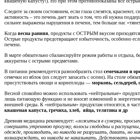
квашеную капусту!). Но при этом противопоказаны все остры
Следите за своим состоянием, если глаза слезятся, краснеют, 
активность – это печень дает знать о том, что ей нужна подде
сильнее выражены нарушения в печени, тем больше нас «тянет
Когда
весна ранняя
, продукты с ОСТРЫМ вкусом приходятся 
Острые продукты предотвращают избыточность, особенно если
печени.
В марте обязательно сбалансируйте режим работы и отдыха, бе
аккуратны с острыми предметами.
В питании рекомендуется разнообразить стол
семечками и ор
семечки из яблок (их следует запасать с осени). На столе обя
присутствовать овощи и корнеплоды —
морковь, сельдерей, 
Весной спокойно можно использовать «нейтральные» продук
лишь питающую функцию и не вносят изменений в энергетиче
внешней среды. К «нейтральным» продуктам относятся, в час
квашеная капуста, гречиха, хлеб, яйца, телятина и др
Древняя медицина рекомендует:
«ложиться в сумерки, просыпа
совершать утреннюю прогулку, волосы свободны и распущены
одежде, производить, но никогда не разрушать, давать, но ни
вознаграждать, но никогда не наказывать. Действовать ина