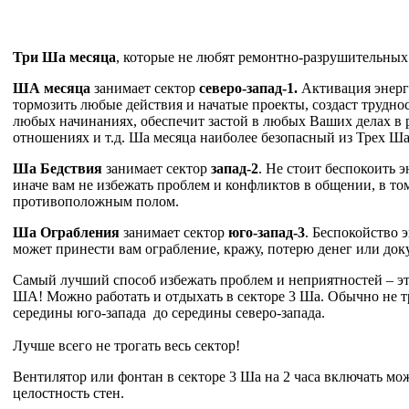
Три Ша месяца
, которые не любят ремонтно-разрушительных 
ША месяца
занимает сектор
северо-запад-1.
Активация энерги
тормозить любые действия и начатые проекты, создаст трудно
любых начинаниях, обеспечит застой в любых Ваших делах в р
отношениях и т.д. Ша месяца наиболее безопасный из Трех Ша
Ша Бедствия
занимает сектор
запад-2
. Не стоит беспокоить э
иначе вам не избежать проблем и конфликтов в общении, в том
противоположным полом.
Ша Ограбления
занимает сектор
юго-запад-3
. Беспокойство 
может принести вам ограбление, кражу, потерю денег или док
Самый лучший способ избежать проблем и неприятностей – эт
ША! Можно работать и отдыхать в секторе 3 Ша. Обычно не тр
середины юго-запада до середины северо-запада.
Лучше всего не трогать весь сектор!
Вентилятор или фонтан в секторе 3 Ша на 2 часа включать мо
целостность стен.