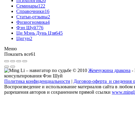
Психология
20
Семинары
122
Справочники
16
Статьи-отзывы
2
Физиогномика
4
Фэн Шуй
776
Ци Мэнь Дунь Цзя
645
Цигун
2
Меню
Показать все
61
© 2010
Жемчужина дракона
-
консультирования Фэн Шуй
Политика конфиденциальности
|
Договор-оферта и сведения 
Воспроизведение и использование материалов сайта в любом 
разрешения авторов и сохранением прямой ссылки
www.mingli