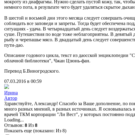
мокроту из диафрагмы. Нужно сделать пустой кожу, так, чтоб
немного пота, в результате чего будет удаляться скрытое дыха
В шестой и восьмой дни этого месяца следует совершать очищ
соблюдать все заповеди и запреты. Тогда будет обеспечена под
ситуациях - удача. В четырнадцатый день следует воздержатьс
суше. Путешествия по воде тоже неблагоприятны. В девятый д
рыбу и черепашье мясо. В двадцатый день следует совершенст
пути-дао.
Описание годового цикла, текст из даосской энциклопедии "С
облачной библиотеки", Чжан Цзюнь-фан.
Перевод Б.Виногродского.
07.03.2016 в 00:59
Ирина
Автор
Здравствуйте, Александр! Спасибо за Ваше дополнение, по п
много разных мнений, в разных источниках. Я основывалась 
врачей ТКМ корпорации "Ли Вест", у которых постоянно подд
Loading...
Отзывов:
8
Из
8
Показать еще (показано:
Из 8)