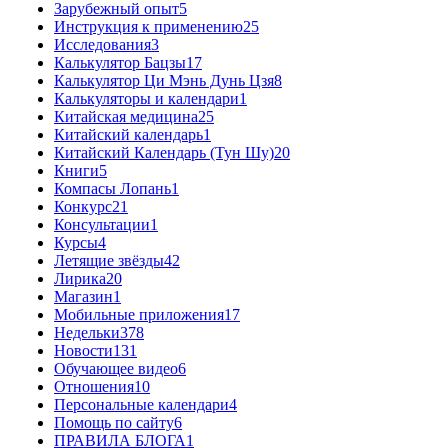
Зарубежный опыт
5
Инструкция к применению
25
Исследования
3
Калькулятор Бацзы
17
Калькулятор Ци Мэнь Дунь Цзя
8
Калькуляторы и календари
1
Китайская медицина
25
Китайский календарь
1
Китайский Календарь (Тун Шу)
20
Книги
5
Компасы Лопань
1
Конкурс
21
Консультации
1
Курсы
4
Летящие звёзды
42
Лирика
20
Магазин
1
Мобильные приложения
17
Недельки
378
Новости
131
Обучающее видео
6
Отношения
10
Персональные календари
4
Помощь по сайту
6
ПРАВИЛА БЛОГА
1