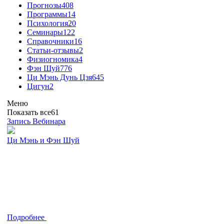
Прогнозы
408
Программы
14
Психология
20
Семинары
122
Справочники
16
Статьи-отзывы
2
Физиогномика
4
Фэн Шуй
776
Ци Мэнь Дунь Цзя
645
Цигун
2
Меню
Показать все
61
Запись Вебинара
Ци Мэнь и Фэн Шуй
Подробнее