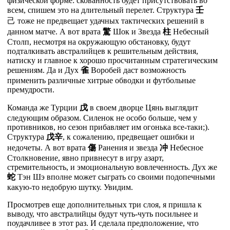
физической форме: скованность будет присутствовать во
всем, спишем это на длительный перелет. Структура
壬
己
тоже не предвещает удачных тактических решений в
данном матче. А вот врата
驚
Шок и Звезда
柱
Небесный
Столп, несмотря на окружающую обстановку, будут
подталкивать австралийцев к решительным действия,
натиску и главное к хорошо просчитанным стратегическим
решениям. Да и Дух
雀
Воробей даст возможность
применить различные хитрые обводки и футбольные
премудрости.
Команда же Турции
戊
в своем дворце Цянь выглядит
следующим образом. Силенок не особо больше, чем у
противников, но сезон прибавляет им огонька все-таки;).
Структура
戊
辛
, к сожалению, предвещает ошибки и
недочеты. А вот врата
傷
Ранения и звезда
冲
Небесное
Столкновение, явно привнесут в игру азарт,
стремительность, и эмоциональную вовлеченность. Дух же
蛇
Тэн Шэ вполне может сыграть со своими подопечными
какую-то недобрую шутку. Увидим.
Просмотрев еще дополнительных три слоя, я пришла к
выводу, что австралийцы будут чуть-чуть посильнее и
поудачливее в этот раз. И сделала предположение, что