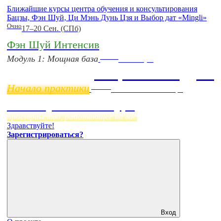
Ближайшие курсы центра обучения и консультирования
Бацзы, Фэн Шуй, Ци Мэнь Дунь Цзя и Выбор дат «Mingli»
Очно
17–20 Сен. (СПб)
Фэн Шуй Интенсив
Online
Модуль 1: Мощная база
11 ноября
Бацзы 2 Модуль
Начало практики
Online
Начало:
23 Сентября
Фэн Шуй онлайн-курс
пространство, работающее на вас
Здравствуйте!
Зарегистрироваться?
Вход