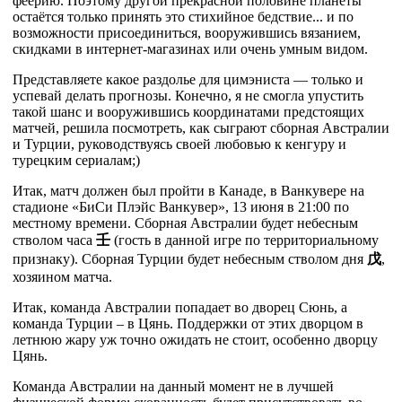
феерию. Поэтому другой прекрасной половине планеты
остаётся только принять это стихийное бедствие... и по
возможности присоединиться, вооружившись вязанием,
скидками в интернет-магазинах или очень умным видом.
Представляете какое раздолье для цимэниста — только и
успевай делать прогнозы. Конечно, я не смогла упустить
такой шанс и вооружившись координатами предстоящих
матчей, решила посмотреть, как сыграют сборная Австралии
и Турции, руководствуясь своей любовью к кенгуру и
турецким сериалам;)
Итак, матч должен был пройти в Канаде, в Ванкувере на
стадионе «БиСи Плэйс Ванкувер», 13 июня в 21:00 по
местному времени.
Сборная Австралии будет небесным
стволом часа
壬
(гость в данной игре по территориальному
признаку). Сборная Турции будет небесным стволом дня
戊
,
хозяином матча.
Итак, команда Австралии попадает во дворец Сюнь, а
команда Турции – в Цянь. Поддержки от этих дворцом в
летнюю жару уж точно ожидать не стоит, особенно дворцу
Цянь.
Команда Австралии на данный момент не в лучшей