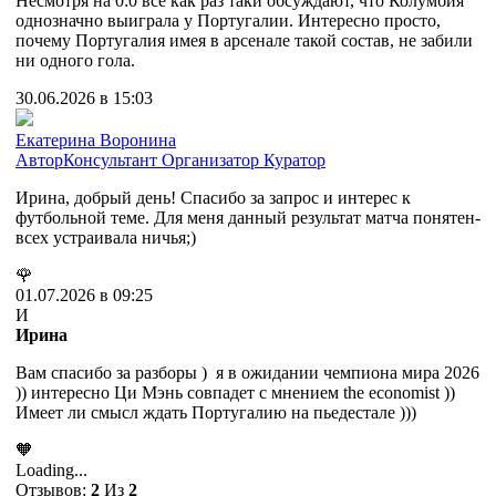
Несмотря на 0:0 все как раз таки обсуждают, что Колумбия
однозначно выиграла у Португалии. Интересно просто,
почему Португалия имея в арсенале такой состав, не забили
ни одного гола.
30.06.2026 в 15:03
Екатерина Воронина
Автор
Консультант
Организатор
Куратор
Ирина, добрый день! Спасибо за запрос и интерес к
футбольной теме. Для меня данный результат матча понятен-
всех устраивала ничья;)
🌹
01.07.2026 в 09:25
И
Ирина
Вам спасибо за разборы ) я в ожидании чемпиона мира 2026
)) интересно Ци Мэнь совпадет с мнением the economist ))
Имеет ли смысл ждать Португалию на пьедестале )))
🧡
Loading...
Отзывов:
2
Из
2