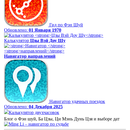
Гид по Фэн Шуй
Обновлено:
01 Января 1970
Калькулятор
Цзы Вэй Доу Шу
Навигатор
направлений
Навигатор удачных поездок
Обновлено:
04 Декабря 2025
Калькулятор двухчасовок
Блог о Фэн шуй, Ба Цзы, Ци Мэнь Дунь Цзя и выборе дат