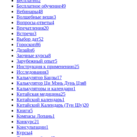
Бесплатно
2
Бесплатное обучение
49
Вебинары
48
Волшебные вещи
3
Вопросы-ответы
4
Впечатления
20
Встречи
3
Выбор дат
52
Гороскоп
86
Дизайн
6
Заочные курсы
8
Зарубежный опыт
5
Инструкция к применению
25
Исследования
3
Калькулятор Бацзы
17
Калькулятор Ци Мэнь Дунь Цзя
8
Калькуляторы и календари
1
Китайская медицина
25
Китайский календарь
1
Китайский Календарь (Тун Шу)
20
Книги
5
Компасы Лопань
1
Конкурс
21
Консультации
1
Курсы
4