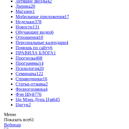
Летящие звёзды
42
Лирика
20
Магазин
1
Мобильные приложения
17
Недельки
378
Новости
131
Обучающее видео
6
Отношения
10
Персональные календари
4
Помощь по сайту
6
ПРАВИЛА БЛОГА
1
Прогнозы
408
Программы
14
Психология
20
Семинары
122
Справочники
16
Статьи-отзывы
2
Физиогномика
4
Фэн Шуй
776
Ци Мэнь Дунь Цзя
645
Цигун
2
Меню
Показать все
61
Вебинар