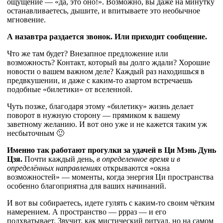
ощущение — «да, это оно!». Возможно, вы даже на минутку
останавливаетесь, дышите, и впитываете это необычное
мгновение.
А назавтра раздается звонок. Или приходит сообщение.
Что же там будет? Внезапное предложение или
возможность? Контакт, который вы долго ждали? Хорошие
новости о вашем важном деле? Каждый раз находишься в
предвкушении, и даже с каким-то азартом встречаешь
подобные «билетики» от вселенной.
Чуть позже, благодаря этому «билетику» жизнь делает
поворот в нужную сторону — прямиком к вашему
заветному желанию. И вот оно уже и не кажется таким уж
несбыточным 🙂
Именно так работают прогулки за удачей в Ци Мэнь Дунь
Цзя.
Почти каждый день,
в определенное время и в
определённых направлениях
открываются «окна
возможностей» — моменты, когда энергия Ци пространства
особенно благоприятна для ваших начинаний.
И вот вы собираетесь, идете гулять с каким-то своим чётким
намерением. А пространство — ррраз — и его
подхватывает. Звучит, как мистический ритуал, но на самом