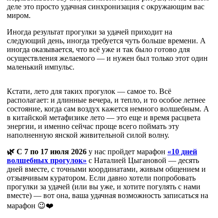
деле это просто удачная синхронизация с окружающим вас
миром.
Иногда результат прогулки за удачей приходит на
следующий день, иногда требуется чуть больше времени. А
иногда оказывается, что всё уже и так было готово для
осуществления желаемого — и нужен был только этот один
маленький импульс.
Кстати, лето для таких прогулок — самое то. Всё
располагает: и длинные вечера, и тепло, и то особое летнее
состояние, когда сам воздух кажется немного волшебным. А
в китайской метафизике лето — это еще и время расцвета
энергии, и именно сейчас проще всего поймать эту
наполненную янской живительной силой волну.
🌿 С
7 по 17 июля 2026
у нас пройдет марафон
«10 дней
волшебных прогулок»
с Наталией Цыгановой — десять
дней вместе, с точными координатами, живым общением и
отзывчивым куратором. Если давно хотели попробовать
прогулки за удачей (или вы уже, и хотите погулять с нами
вместе) — вот она, ваша удачная возможность записаться на
марафон 😉❤️