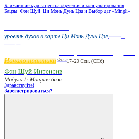
Ближайшие курсы центра обучения и консультирования
Бацзы, Фэн Шуй, Ци Мэнь Дунь Цзя и Выбор дат «Mingli»
Online
16 августа 11:00
Тонкие настройки
Online
уровень духов в карте Ци Мэнь Дунь Цзя
11
ноября
Бацзы 2 Модуль
Начало практики
Очно
17–20 Сен. (СПб)
Фэн Шуй Интенсив
Модуль 1: Мощная база
Здравствуйте!
Зарегистрироваться?