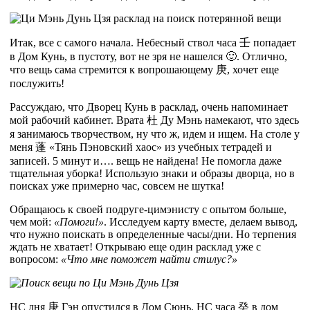
Итак, все с самого начала. Небесный ствол часа
壬
попадает
в Дом Кунь, в пустоту, вот не зря не нашелся 🙂. Отлично,
что вещь сама стремится к вопрошающему 庚, хочет еще
послужить!
Рассуждаю, что Дворец Кунь в расклад, очень напоминает
мой рабочий кабинет. Врата
杜
Ду Мэнь намекают, что здесь
я занимаюсь творчеством, ну что ж, идем и ищем. На столе у
меня
蓬
«Тянь Пэновский хаос» из учебных тетрадей и
записей. 5 минут и…. вещь не найдена! Не помогла даже
тщательная уборка! Использую знаки и образы дворца, но в
поисках уже примерно час, совсем не шутка!
Обращаюсь к своей подруге-цимэнисту с опытом больше,
чем мой:
«Помоги!»
. Исследуем карту вместе, делаем вывод,
что нужно поискать в определенные часы/дни. Но терпения
ждать не хватает! Открываю еще один расклад уже с
вопросом:
«Что мне поможет найти стилус?»
НС дня
庚
Гэн опустился в Дом Сюнь, НС часа
癸
в дом