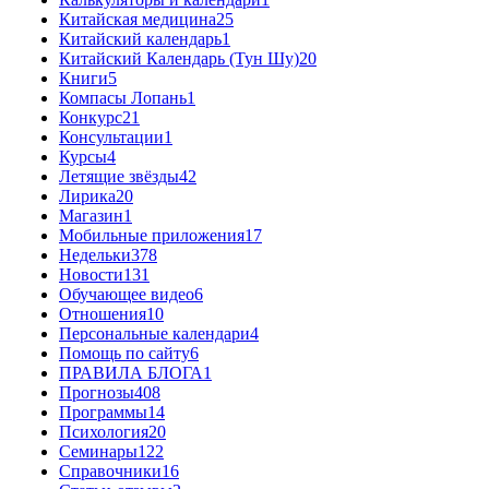
Китайская медицина
25
Китайский календарь
1
Китайский Календарь (Тун Шу)
20
Книги
5
Компасы Лопань
1
Конкурс
21
Консультации
1
Курсы
4
Летящие звёзды
42
Лирика
20
Магазин
1
Мобильные приложения
17
Недельки
378
Новости
131
Обучающее видео
6
Отношения
10
Персональные календари
4
Помощь по сайту
6
ПРАВИЛА БЛОГА
1
Прогнозы
408
Программы
14
Психология
20
Семинары
122
Справочники
16