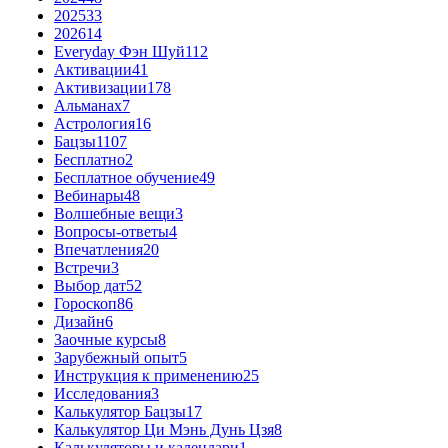
2025
33
2026
14
Everyday Фэн Шуй
112
Активации
41
Активизации
178
Альманах
7
Астрология
16
Бацзы
1107
Бесплатно
2
Бесплатное обучение
49
Вебинары
48
Волшебные вещи
3
Вопросы-ответы
4
Впечатления
20
Встречи
3
Выбор дат
52
Гороскоп
86
Дизайн
6
Заочные курсы
8
Зарубежный опыт
5
Инструкция к применению
25
Исследования
3
Калькулятор Бацзы
17
Калькулятор Ци Мэнь Дунь Цзя
8
Калькуляторы и календари
1