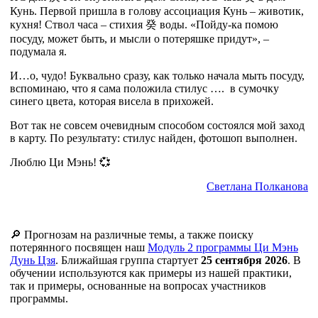
Кунь. Первой пришла в голову ассоциация Кунь – животик,
кухня! Ствол часа – стихия
癸
воды. «Пойду-ка помою
посуду, может быть, и мысли о потеряшке придут», –
подумала я.
И…о, чудо! Буквально сразу, как только начала мыть посуду,
вспоминаю, что я сама положила стилус …. в сумочку
синего цвета, которая висела в прихожей.
Вот так не совсем очевидным способом состоялся мой заход
в карту. По результату: стилус найден, фотошоп выполнен.
Люблю Ци Мэнь! 💞
Светлана Полканова
🔎 Прогнозам на различные темы, а также поиску
потерянного посвящен наш
Модуль 2 программы Ци Мэнь
Дунь Цзя
. Ближайшая группа стартует
25 сентября 2026
. В
обучении используются как примеры из нашей практики,
так и примеры, основанные на вопросах участников
программы.