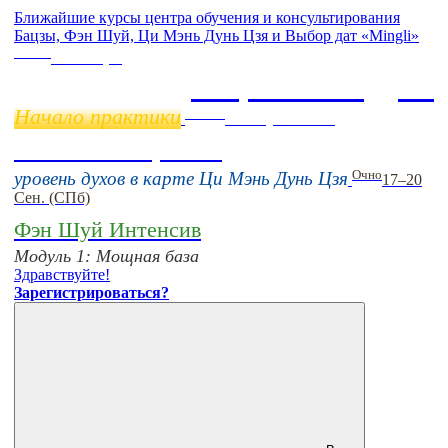
Ближайшие курсы центра обучения и консультирования
Бацзы, Фэн Шуй, Ци Мэнь Дунь Цзя и Выбор дат «Mingli»
Online
11 ноября
Бацзы 2 Модуль
Начало практики
Online
16 августа 11:00
Тонкие настройки
Очно
уровень духов в карте Ци Мэнь Дунь Цзя
17–20
Сен. (СПб)
Фэн Шуй Интенсив
Модуль 1: Мощная база
Здравствуйте!
Зарегистрироваться?