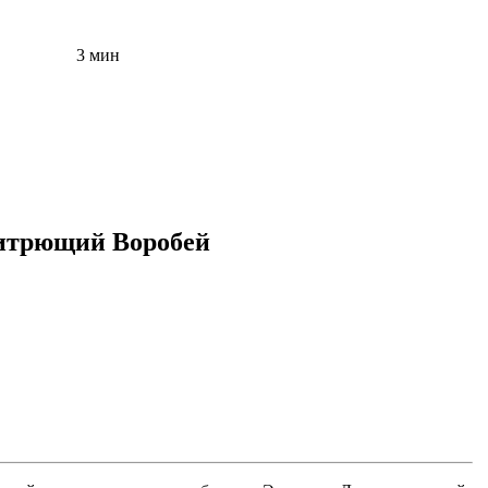
3 мин
хитрющий Воробей