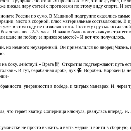
ость в рубрике спортивных прогнозов. Нет, это не футбол, не хо
же писала пару статей с прогнозами по этому виду спорта. И во
ионате России по сумо. В Машиной подгруппе оказались самые 
едерации, место в сборной, плюс материальные составляющие. В
 уже в этом году не позволял этого. Поэтому груз колоссально
о боя оставалось 2–3 часа. И важно было понять какую стратеги
ли шанс на победу за призовое место?» И вот что получилось.
й, но немного неуверенный. Он приземлился во дворец Чжэнь, гд
но.
 на боку, д
е
йствуй!
»
Врата
開
Открытия
подтверждают: путь ест
олкай». И тут, барабанная дробь, дух
雀
Воробей. Воробей (а не
нки».
собранности, уверенности в победе, и хитрых маневрах. И, чере
устала, что теряет хватку. Соперница клюнула, рванулась вперёд
моистке не просто выжить, а взять медаль и войти в сборную, 