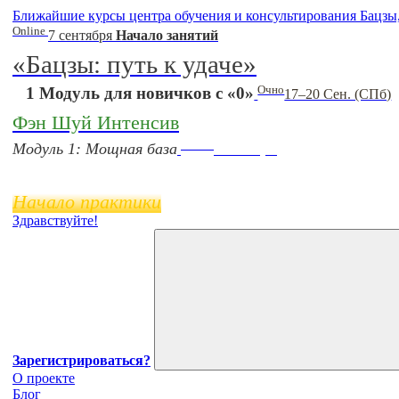
Ближайшие курсы центра обучения и консультирования Бацзы
Online
7 сентября
Начало занятий
«Бацзы: путь к удаче»
Очно
1 Модуль для новичков с «0»
17–20 Сен. (СПб)
Фэн Шуй Интенсив
Online
Модуль 1: Мощная база
11 ноября
Начало практики
Здравствуйте!
Зарегистрироваться?
О проекте
Блог