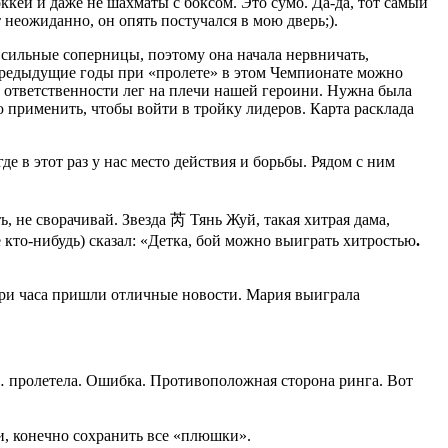
ккей и даже не шахматы с боксом. Это сумо. Да-да, тот самый
т неожиданно, он опять постучался в мою дверь;).
сильные соперницы, поэтому она начала нервничать,
 предыдущие годы при «пролете» в этом Чемпионате можно
й ответственности лег на плечи нашей героини. Нужна была
ю применить, чтобы войти в тройку лидеров. Карта расклада
е в этот раз у нас место действия и борьбы. Рядом с ним
ь, не сворачивай. Звезда
芮
Тянь Жуй, такая хитрая дама,
 кто-нибудь) сказал: «Детка, бой можно выиграть хитростью
.
з три часа пришли отличные новости. Мария выиграла
, и… пролетела. Ошибка. Противоположная сторона ринга. Вот
и, конечно сохранить все «плюшки».