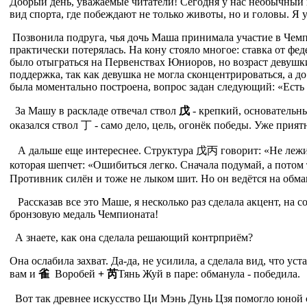
Добрый день, уважаемые читатели!
Сегодня у нас необычный г
вид спорта, где побеждают не только животы, но и головы.
Я у
Позвонила подруга, чья дочь Маша принимала участие в Чемп
практически потерялась. На кону стояло многое: ставка от ф
было отыграться на Первенствах Юниоров, но возраст девушки
поддержка, так как девушка не могла сконцентрироваться, а д
была моментально построена, вопрос задан следующий: «Есть 
За Машу в раскладе отвечал ствол
戊
- крепкий, основательны
оказался ствол
丁
- само дело, цель, огонёк победы. Уже прият
А дальше еще интереснее. Структура
戊
丙
говорит: «Не лежи
которая шепчет: «Ошибиться легко. Сначала подумай, а потом т
Противник силён и тоже не лыком шит. Но он ведётся на обма
Рассказав все это Маше, я несколько раз сделала акцент, на 
бронзовую медаль Чемпионата!
А знаете, как она сделала решающий контрприём?
Она ослабила захват. Да-да, не усилила, а сделала вид, что 
вам и
雀
Воробей
+
芮
Тянь Жуй
в паре: обманула - победила.
Вот так древнее искусство Ци Мэнь Дунь Цзя помогло юной су