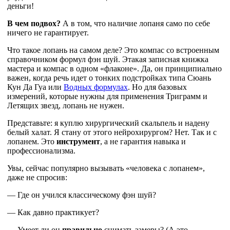
деньги!
В чем подвох?
А в том, что наличие лопаня само по себе
ничего не гарантирует.
Что такое лопань на самом деле? Это компас со встроенным
справочником формул фэн шуй. Этакая записная книжка
мастера и компас в одном «флаконе». Да, он принципиально
важен, когда речь идет о тонких подстройках типа Сюань
Кун Да Гуа или
Водных формулах
. Но для базовых
измерений, которые нужны для применения Триграмм и
Летящих звезд, лопань не нужен.
Представьте: я куплю хирургический скальпель и надену
белый халат. Я стану от этого нейрохирургом? Нет. Так и с
лопанем. Это
инструмент
, а не гарантия навыка и
профессионализма.
Увы, сейчас популярно вызывать «человека с лопанем»,
даже не спросив:
— Где он учился классическому фэн шуй?
— Как давно практикует?
— Умеет ли он
правильно
снимать замеры? (А это,