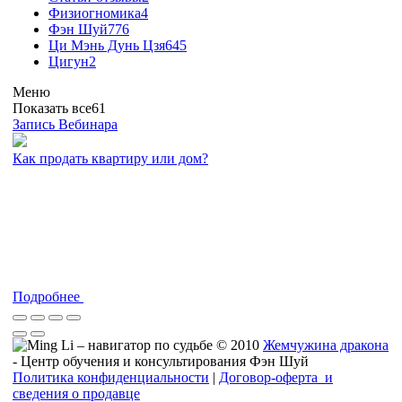
Физиогномика
4
Фэн Шуй
776
Ци Мэнь Дунь Цзя
645
Цигун
2
Меню
Показать все
61
Запись Вебинара
Как продать квартиру или дом?
Подробнее
© 2010
Жемчужина дракона
- Центр обучения и консультирования Фэн Шуй
Политика конфиденциальности
|
Договор-оферта и
сведения о продавце