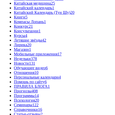
Китайская медицина
25
Китайский календарь
1
Китайский Календарь (Тун Шу)
20
Книги
5
Компасы Лопань
1
Конкурс
21
Консультации
1
Курсы
4
Летящие звёзды
42
Лирика
20
Магазин
1
Мобильные приложения
17
Недельки
378
Новости
131
Обучающее видео
6
Отношения
10
Персональные календари
4
Помощь по сайту
6
ПРАВИЛА БЛОГА
1
Прогнозы
408
Программы
14
Психология
20
Семинары
122
Справочники
16
Статьи-отзывы
2