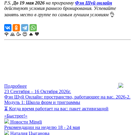
P.S.
До 19 мая 2026
на программу
Фэн Шуй онлайн
действуют условия раннего бронирования. Успевайте
занять место в группе по самым лучшим условиям
👌
🌹
🙏
🥳
😍
🔥
🧡
Подробнее
23 Сентября – 16 Октября 2026г.
Фэн Шуй Онлайн: пространство, работающее на вас. 2026-2.
Модуль 1: Школа форм и триграммы
⏳ Когда время работает на вас: пакет активизаций
«Быстрее!»
Новости Mingli
Рекомендации на неделю 18 - 24 мая
Наталия Цыганова