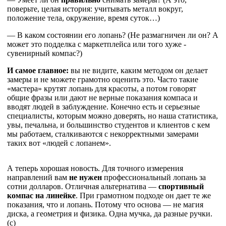
поверьте, целая история: учитывать металл вокруг,
положение тела, окружение, время суток…)
— В каком состоянии его лопань? (Не размагничен ли он? А
может это подделка с маркетплейса или того хуже -
сувенирный компас?)
И самое главное:
вы не видите, каким методом он делает
замеры и не можете грамотно оценить это. Часто такие
«мастера» крутят лопань для красоты, а потом говорят
общие фразы или дают не верные показания компаса и
вводят людей в заблуждение. Конечно есть и серьезные
специалисты, которым можно доверять, но наша статистика,
увы, печальна, и большинство студентов и клиентов с кем
мы работаем, сталкиваются с некорректными замерами
таких вот «людей с лопанем».
А теперь хорошая новость. Для точного измерения
направлений вам
не нужен
профессиональный лопань за
сотни долларов. Отличная альтернатива —
спортивный
компас на линейке
. При грамотном подходе он дает те же
показания, что и лопань. Потому что основа — не магия
диска, а геометрия и физика. Одна мучка, да разные ручки.
(с)