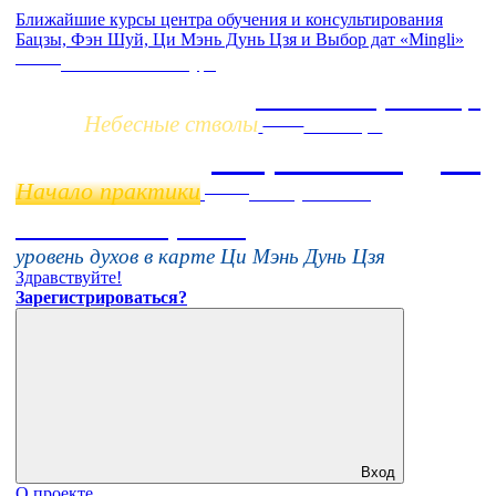
Ближайшие курсы центра обучения и консультирования
Бацзы, Фэн Шуй, Ци Мэнь Дунь Цзя и Выбор дат «Mingli»
Заочно
НОВЫЙ online-курс
Жизнь по фазам Ци
Небесные стволы
Online
11 ноября
Бацзы 2 Модуль
Начало практики
Online
16 августа 11:00
Тонкие настройки
уровень духов в карте Ци Мэнь Дунь Цзя
Здравствуйте!
Зарегистрироваться?
Вход
О проекте