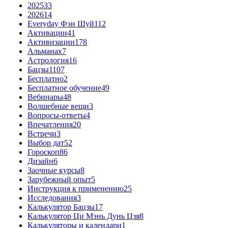
2025
33
2026
14
Everyday Фэн Шуй
112
Активации
41
Активизации
178
Альманах
7
Астрология
16
Бацзы
1107
Бесплатно
2
Бесплатное обучение
49
Вебинары
48
Волшебные вещи
3
Вопросы-ответы
4
Впечатления
20
Встречи
3
Выбор дат
52
Гороскоп
86
Дизайн
6
Заочные курсы
8
Зарубежный опыт
5
Инструкция к применению
25
Исследования
3
Калькулятор Бацзы
17
Калькулятор Ци Мэнь Дунь Цзя
8
Калькуляторы и календари
1