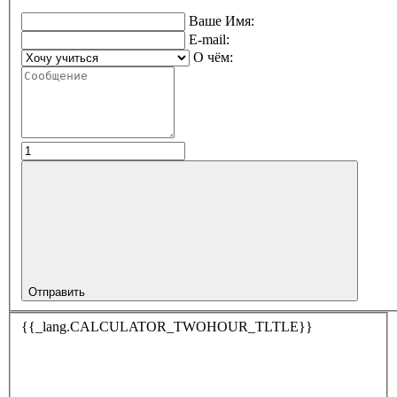
Ваше Имя:
E-mail:
О чём:
Отправить
{{_lang.CALCULATOR_TWOHOUR_TLTLE}}