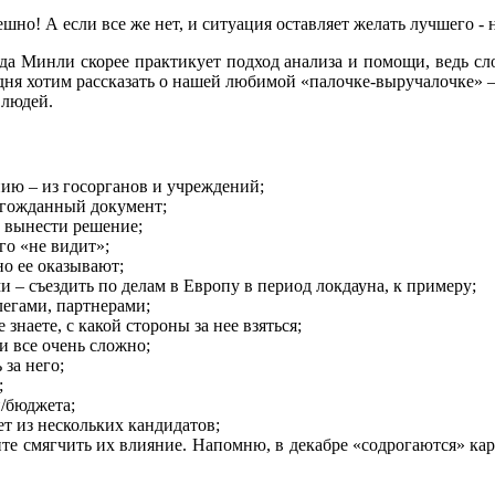
но! А если все же нет, и ситуация оставляет желать лучшего - 
да Минли скорее практикует подход анализа и помощи, ведь с
одня хотим рассказать о нашей любимой «палочке-выручалочке»
 людей.
нию – из госорганов и учреждений;
лгожданный документ;
т вынести решение;
го «не видит»;
о ее оказывают;
 – съездить по делам в Европу в период локдауна, к примеру;
легами, партнерами;
знаете, с какой стороны за нее взяться;
и все очень сложно;
 за него;
;
/бюджета;
ет из нескольких кандидатов;
те смягчить их влияние. Напомню, в декабре «содрогаются» ка