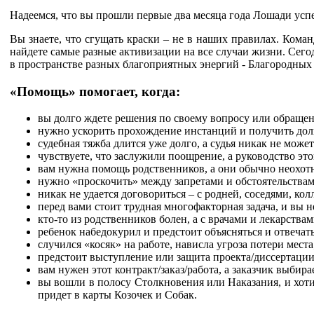
Надеемся, что вы прошли первые два месяца года Лошади успеш
Вы знаете, что сгущать краски
–
не в наших правилах. Коман
найдете самые разные активизации на все случаи жизни. Сег
в пространстве разных благоприятных энергий - Благородных
«Помощь» помогает, когда:
вы долго ждете решения по своему вопросу или обраще
нужно ускорить прохождение инстанций и получить до
судебная тяжба длится уже долго, а судья никак не може
чувствуете, что заслужили поощрение, а руководство это
вам нужна помощь родственников, а они обычно неохотн
нужно «проскочить» между запретами и обстоятельствами
никак не удается договориться – с родней, соседями, кол
перед вами стоит трудная многофакторная задача, и вы не 
кто-то из родственников болен, а с врачами и лекарствам
ребенок набедокурил и предстоит объясняться и отвечать
случился «косяк» на работе, нависла угроза потери места
предстоит выступление или защита проекта/диссертации
вам нужен этот контракт/заказ/работа, а заказчик выбира
вы вошли в полосу Столкновения или Наказания, и хоти
придет в карты Козочек и Собак.