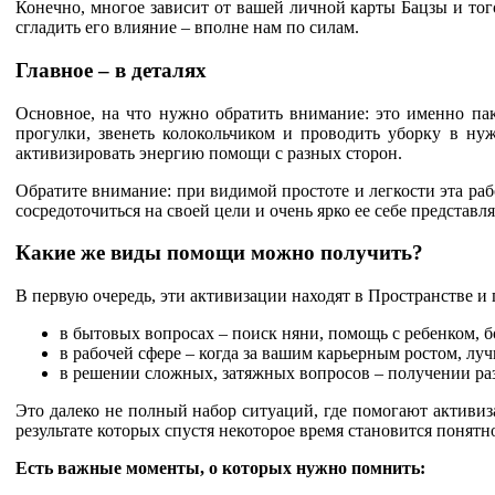
Конечно, многое зависит от вашей личной карты Бацзы и тог
сгладить его влияние
–
вполне нам по силам.
Главное
–
в деталях
Основное, на что нужно обратить внимание: это именно паке
прогулки, звенеть колокольчиком и проводить уборку в н
активизировать энергию помощи с разных сторон.
Обратите внимание: при видимой простоте и легкости эта раб
сосредоточиться на своей цели и очень ярко ее себе представ
Какие же виды помощи можно получить?
В первую очередь, эти активизации находят в Пространстве и
в бытовых вопросах – поиск няни, помощь с ребенком, 
в рабочей сфере – когда за вашим карьерным ростом, 
в решении сложных, затяжных вопросов – получении ра
Это далеко не полный набор ситуаций, где помогают активи
результате которых спустя некоторое время становится понят
Есть важные моменты, о которых нужно помнить: