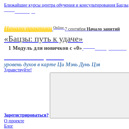
Ближайшие курсы центра обучения и консультирования Бацзы
Online
11 ноября
Начало практики
Online
7 сентября
Начало занятий
«Бацзы: путь к удаче»
Online
1 Модуль для новичков с «0»
16 августа 11:00
Тонкие настройки
уровень духов в карте Ци Мэнь Дунь Цзя
Здравствуйте!
Зарегистрироваться?
О проекте
Блог