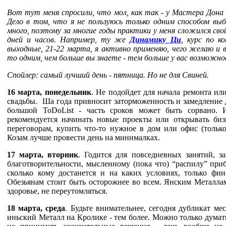
Вот тут меня спросили, что мол, как так - у Мастера Дона д
Дело в том, что я не пользуюсь только одним способом выб
много, поэтому за многие годы практики у меня сложился сво
дней и часов. Например, ту же
Динамику Ци
, курс по к
выходные, 21-22 марта, я активно применяю, чего желаю и 
то одним, чем больше вы знаете - тем больше у вас возможно
Спойлер: самый лучший день - пятница. Но не для Свиней.
16 марта, понедельник
. Не подойдет для начала ремонта или
свадьбы. Ша года привносит заторможенность и замедление 
большой ToDoList - часть сроков может быть сорвано. 
рекомендуется начинать новые проекты или открывать биз
переговорам, купить что-то нужное в дом или офис (только
Козам лучше провести день на минималках.
17 марта, вторник
. Годится для повседневных занятий, з
благотворительности, мысленному (пока что) “распилу” при
сколько кому достанется и на каких условиях, только фи
Обезьянам стоит быть осторожнее во всем. Янским Металла
здоровье, не переутомляться.
18 марта, среда
. Будьте внимательнее, сегодня дубликат мес
иньский Металл на Кролике - тем более. Можно только думать