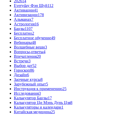
2026
14
Everyday Фэн Шуй
112
Активации
41
Активизации
178
Альманах
7
Астрология
16
Бацзы
1107
Бесплатно
2
Бесплатное обучение
49
Вебинары
48
Волшебные вещи
3
Вопросы-ответы
4
Впечатления
20
Встречи
3
Выбор дат
52
Гороскоп
86
Дизайн
6
Заочные курсы
8
Зарубежный опыт
5
Инструкция к применению
25
Исследования
3
Калькулятор Бацзы
17
Калькулятор Ци Мэнь Дунь Цзя
8
Калькуляторы и календари
1
Китайская медицина
25