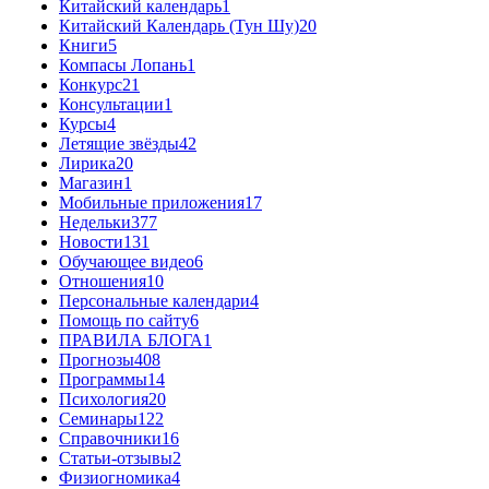
Китайский календарь
1
Китайский Календарь (Тун Шу)
20
Книги
5
Компасы Лопань
1
Конкурс
21
Консультации
1
Курсы
4
Летящие звёзды
42
Лирика
20
Магазин
1
Мобильные приложения
17
Недельки
377
Новости
131
Обучающее видео
6
Отношения
10
Персональные календари
4
Помощь по сайту
6
ПРАВИЛА БЛОГА
1
Прогнозы
408
Программы
14
Психология
20
Семинары
122
Справочники
16
Статьи-отзывы
2
Физиогномика
4