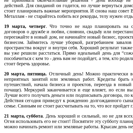
не принимать окончательные решения - день вообще не 
действий. Для свиданий он годится, но лучше вернуться домо
стоит планировать важные мероприятия. И снова наш совет 
Металлам - не старайтесь побить все рекорды, телу нужен отд
19 марта, четверг
. Что точно не надо планировать на с
договоров о дружбе и любви, слиянии, свадьбу или перестан
переезжайте в новый дом, не начинайте новый бизнес, проект
бизнесом. Займитесь лучше уборкой, разгребанием завалов
пространства вокруг и внутри себя. Хороший результат также 
вы уже решили расстаться. Прямо идеальный день для “сож
пособачиться с кем то - день вам не подойдет, а тем, кто роди
стоит беречь здоровье.
20 марта, пятница.
Отличный день! Можно практически все
неприятных занятий или земляных работ. Кредиты брать 
путешествий, начала бизнеса и проектов, переезда в новый
почаще). Меркурий заканчивается и еще влияет, но если вы
Лучше всего получать деньги или подписывать договора, по 
Действия сегодня приведут к рождению долгожданного сына
семье. Свиньям не стоит рассчитывать на то, что все пройдет 
21 марта, суббота
. День хороший и сильный, но не для все
Огня использовать его не стоит! Посвятите эту субботу план
можно начинать ремонт или земляные работы. Крысам день не