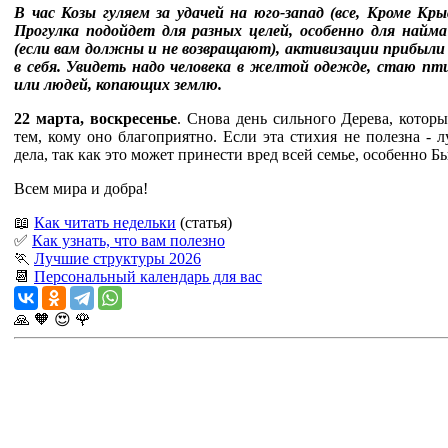
В час Козы гуляем за удачей на юго-запад (все, Кроме Кр
Прогулка подойдет для разных целей, особенно для найма
(если вам должны и не возвращают), активизации прибыли 
в себя. Увидеть надо человека в желтой одежде, стаю пти
или людей, копающих землю.
22 марта, воскресенье
. Снова день сильного Дерева, котор
тем, кому оно благоприятно. Если эта стихия не полезна -
дела, так как это может принести вред всей семье, особенно Б
Всем мира и добра!
📖
Как читать недельки
(статья)
✅
Как узнать, что вам полезно
🏃
Лучшие структуры 2026
📆
Персональный календарь для вас
🙏
🧡
😍
🌹