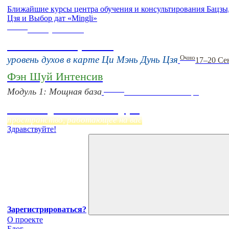
Ближайшие курсы центра обучения и консультирования Бацз
Цзя и Выбор дат «Mingli»
Online
16 августа 11:00
Тонкие настройки
Очно
уровень духов в карте Ци Мэнь Дунь Цзя
17–20 Се
Фэн Шуй Интенсив
Online
Модуль 1: Мощная база
Начало:
23 Сентября
Фэн Шуй онлайн-курс
пространство, работающее на вас
Здравствуйте!
Зарегистрироваться?
О проекте
Блог