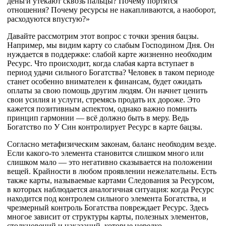
деньги утекают сквозь пальцы? Почему портятся
отношения? Почему ресурсы не накапливаются, а наоборот,
расходуются впустую?»
Давайте рассмотрим этот вопрос с точки зрения бацзы.
Например, мы видим карту со слабым Господином Дня. Он
нуждается в поддержке: слабой карте жизненно необходим
Ресурс. Что происходит, когда слабая карта вступает в
период удачи сильного Богатства? Человек в таком периоде
станет особенно внимателен к финансам, будет ожидать
оплаты за свою помощь другим людям. Он начнет ценить
свои усилия и услуги, стремясь продать их дороже. Это
кажется позитивным аспектом, однако важно помнить
принцип гармонии — всё должно быть в меру. Ведь
Богатство по У Син контролирует Ресурс в карте бацзы.
Согласно метафизическим законам, баланс необходим везде.
Если какого-то элемента становится слишком много или
слишком мало — это негативно сказывается на положении
вещей. Крайности в любом проявлении нежелательны. Есть
также карты, называемые картами Следования за Ресурсом,
в которых наблюдается аналогичная ситуация: когда Ресурс
находится под контролем сильного элемента Богатства, и
чрезмерный контроль Богатства повреждает Ресурс. Здесь
многое зависит от структуры карты, полезных элементов,
столкновений и наказаний, которые нередко