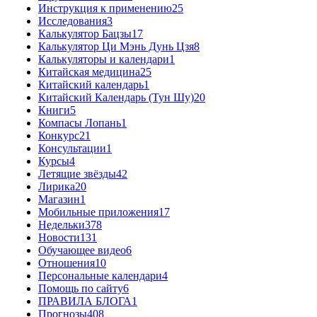
Инструкция к применению
25
Исследования
3
Калькулятор Бацзы
17
Калькулятор Ци Мэнь Дунь Цзя
8
Калькуляторы и календари
1
Китайская медицина
25
Китайский календарь
1
Китайский Календарь (Тун Шу)
20
Книги
5
Компасы Лопань
1
Конкурс
21
Консультации
1
Курсы
4
Летящие звёзды
42
Лирика
20
Магазин
1
Мобильные приложения
17
Недельки
378
Новости
131
Обучающее видео
6
Отношения
10
Персональные календари
4
Помощь по сайту
6
ПРАВИЛА БЛОГА
1
Прогнозы
408