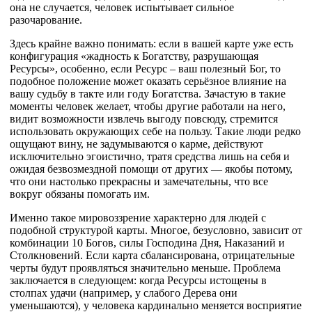
она не случается, человек испытывает сильное
разочарование.
Здесь крайне важно понимать: если в вашей карте уже есть
конфигурация «жадность к Богатству, разрушающая
Ресурсы», особенно, если Ресурс – ваш полезный Бог, то
подобное положение может оказать серьёзное влияние на
вашу судьбу в такте или году Богатства. Зачастую в такие
моменты человек желает, чтобы другие работали на него,
видит возможности извлечь выгоду повсюду, стремится
использовать окружающих себе на пользу. Такие люди редко
ощущают вину, не задумываются о карме, действуют
исключительно эгоистично, тратя средства лишь на себя и
ожидая безвозмездной помощи от других — якобы потому,
что они настолько прекрасны и замечательны, что все
вокруг обязаны помогать им.
Именно такое мировоззрение характерно для людей с
подобной структурой карты. Многое, безусловно, зависит от
комбинации 10 Богов, силы Господина Дня, Наказаний и
Столкновений. Если карта сбалансирована, отрицательные
черты будут проявляться значительно меньше. Проблема
заключается в следующем: когда Ресурсы истощены в
столпах удачи (например, у слабого Дерева они
уменьшаются), у человека кардинально меняется восприятие