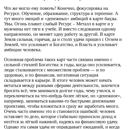
Что же могло ему помочь? Конечно, фокусировка на
Ресурсе. Обучение, образование, структура и терпение. А
тут много эмоций и «денежных» амбиций в карте бацзы.
Увы, Огонь плавит слабый Ресурс – Металл в карте и у
мужчины нет тяги к учебе. И вместо следования одному
направлению, он меняет одну работу за другой. В карте
Земля сильная, горячая, да и столп удачи пришел с Огнем и
Землей, что усиливает и Богатство, и Власть и усиливает
амбиции человека.
Основная проблема таких карт часто связана именно с
сильной стихией Богатства: в годы, когда оно усиливается,
люди сталкиваются с множеством проблем — и по
здоровью, и по финансам, негативная ситуация
складывается в карьере. В итоге человек может начать
метаться между разными сферами деятельности, захочется
бросить всё, чем занимался долгие годы, чему учился, и
переключиться на что-нибудь более лёгкое, но «денежное»,
например, заниматься какими-то быстрыми денежными
проектами, чтобы вложиться и сразу же заработать много.
Очень часто именно это и становится ошибкой: человек
оставляет то дело, которое стабильно приносило доход и
несётся за лёгкой наживой, надеясь на финансовую удачу.
Однако эта самая удача не оправдывает ожиданий, и когда