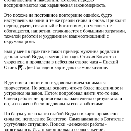
воспринимаются как кармическая закономерность.
Это похоже на постоянное повторение ошибок, будто
наступаешь на одни и те же грабли снова и снова. Приходит
период удачи, связанный с Богатством, но человек не
обогащается, напротив, сталкивается с большими затратами,
тяжелой работой и ухудшением взаимоотношений с
окружающими.
Был у меня в практике такой пример: мужчина родился в
день иньской Воды, в месяц Лошади. Стихия Богатства
укоренена и проявлена в небесном стволе часа – Янский
Огонь
丙
. Две Лошади в карте дают самонаказание.
В детстве и юности он с удовольствием занимался
творчеством. Но решил освоить что-то более практичное и
устроился на завод. Потом попробовал найти что-то еще.
Смена работы не приносила положительного результата: и
он, и его жена были недовольны его заработками.
По бацзы у него карта слабой Воды и в карте проявлено
сильное, неполезное Богатство. Самонаказание в Богатстве
усугубляло ситуацию. Поиски «денежной работы»
затягивались. И… провоцировали ссоры с женой.