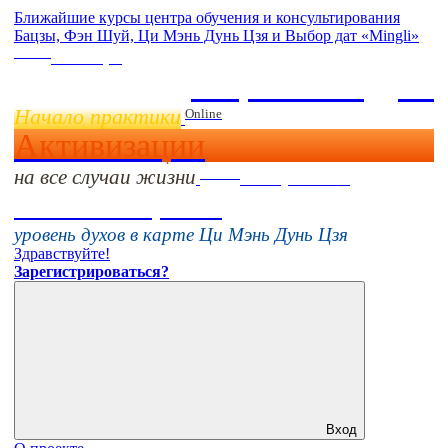
Ближайшие курсы центра обучения и консультирования
Бацзы, Фэн Шуй, Ци Мэнь Дунь Цзя и Выбор дат «Mingli»
Online
11 ноября
Бацзы 2 Модуль
Начало практики
Online
Активизации
на все случаи жизни
Online
16 августа 11:00
Тонкие настройки
уровень духов в карте Ци Мэнь Дунь Цзя
Здравствуйте!
Зарегистрироваться?
Вход