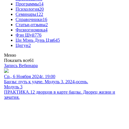
Программы
14
Психология
20
Семинары
122
Справочники
16
Статьи-отзывы
2
Физиогномика
4
Фэн Шуй
776
Ци Мэнь Дунь Цзя
645
Цигун
2
Меню
Показать все
61
Запись Вебинара
Ср., 6 Ноября 2024г. 19:00
Бацзы: путь к удаче. Модуль 3. 2024-осень.
Модуль 3
ПРАКТИКА.12 дворцов в карте бацзы. Дворец жизни и
зачатия.